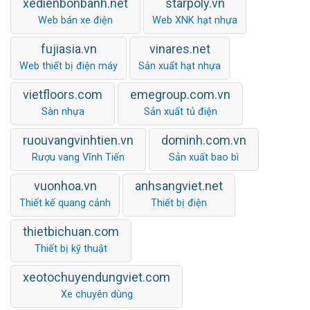
xedienbonbanh.net
starpoly.vn
Web bán xe điện
Web XNK hạt nhựa
fujiasia.vn
vinares.net
Web thiết bị điện máy
Sản xuất hạt nhựa
vietfloors.com
emegroup.com.vn
Sàn nhựa
Sản xuất tủ điện
ruouvangvinhtien.vn
dominh.com.vn
Rượu vang Vĩnh Tiến
Sản xuất bao bì
vuonhoa.vn
anhsangviet.net
Thiết kế quang cảnh
Thiết bị điện
thietbichuan.com
Thiết bị kỹ thuật
xeotochuyendungviet.com
Xe chuyên dùng