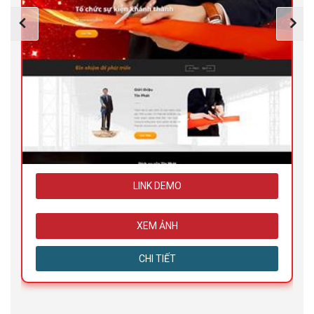
LINK DEMO
XEM ẢNH
CHI TIẾT