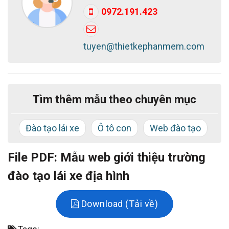
dưới, Bắc Việt hy vọng sẽ giúp bạn tìm được những
0972.191.423
mẫu ưng ý hoặc có thể nảy ra được ý tưởng cho
trang web của bạn. Nếu bạn cần thiết kế website giới
tuyen@thietkephanmem.com
thiệu dịch vụ theo yêu cầu, hãy liên hệ với Bắc Việt
theo hotline:
0913.03.03.28
(Mr. Tùng).
Chúc bạn thành công!
Tìm thêm mẫu theo chuyên mục
Đào tạo lái xe
Ô tô con
Web đào tạo
File PDF: Mẫu web giới thiệu trường
đào tạo lái xe địa hình
Download (Tải về)