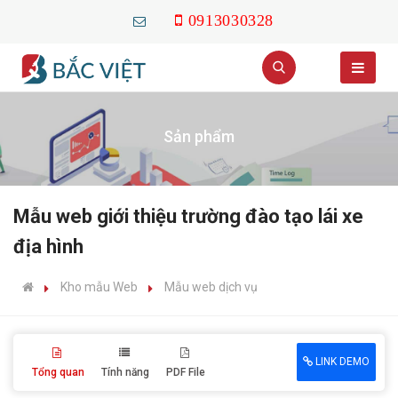
0913030328
Sản phẩm
Mẫu web giới thiệu trường đào tạo lái xe
địa hình
Kho mẫu Web
Mẫu web dịch vụ
LINK DEMO
Tổng quan
Tính năng
PDF File