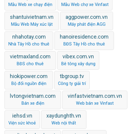
Mẫu Web xe chạy điện
Mẫu Web chợ xe Vinfast
shantuivietnam.vn
aggpower.com.vn
Mẫu Web Máy xúc lật
Máy phát điện AGG
nhahotay.com
hanoiresidence.com
Nhà Tây Hồ cho thuê
BĐS Tây Hồ cho thuê
vietmaxland.com
vibex.com.vn
BĐS cho thuê
Bê tông xây dựng
hiokipower.com
tbgroup.tv
Bộ đổi nguồn điện
Công ty giải trí
lvtongvietnam.com
vinfastvietnam.com.vn
Bán xe điện
Web bán xe Vinfast
iehsd.vn
xaydunghth.vn
Viện sức khoẻ
Web nội thất