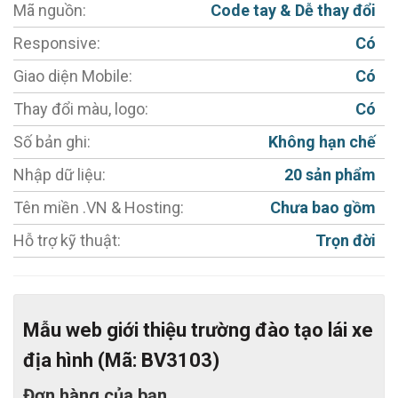
Mã nguồn:
Code tay & Dễ thay đổi
- Ngôn ngữ 01: Tiếng Việt (Có thể đổi sang ngôn ngữ
Responsive:
Có
khác nếu yêu cầu)
Giao diện Mobile:
Có
- Tích hợp Album ảnh, Video Clips. (Có thể mở rộng
Thay đổi màu, logo:
Có
thêm tính năng khác)
- Module quản lý và đăng các sản phẩm.
Số bản ghi:
Không hạn chế
- Chèn Video, hình ảnh vào web công ty trong từng
Nhập dữ liệu:
20 sản phẩm
sản phẩm chỉ bằng 1 thao tác đơn giản.
Tên miền .VN & Hosting:
Chưa bao gồm
- Tính năng Zoom, lật ảnh.
Hỗ trợ kỹ thuật:
Trọn đời
- MIỄN PHÍ Tích hợp công cụ chat trực tuyến
Facebook / Zalo.
- Hỗ trợ đổi màu chủ đạo miễn phí
Mẫu web giới thiệu trường đào tạo lái xe
- Hỗ trợ tối đa cho việc chăm sóc khách hàng.
địa hình (Mã: BV3103)
- Thiết kế web chuẩn SEO, đầy đủ các công cụ hỗ trợ
SEO.
Đơn hàng của bạn