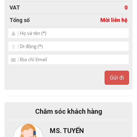
VAT
0
- Thiết kế web Bắc Việt hỗ trợ nhập 20 bài viết sản
Tổng số
Mời liên hệ
phẩm/ Tin tức.
- Hỗ trợ design Banner/ Logo...
- Cung cấp tài liệu hướng dẫn kèm hình ảnh chi tiết.
- Hỗ trợ kỹ thuật trọn đời qua Zalo, Facebook, Máy
tính - TeamView...
-Tốc độ load như nhanh chóng, chưa tới 2s/trang.
Gửi đi
- Website chuẩn SEO, dễ SEO lên top.
Với mẫu website giới thiệu dịch vụ trường đào tạo lái
xe địa hình bạn sẽ hoàn toàn làm chủ cuộc chơi
Chăm sóc khách hàng
thương trường của mình. Dễ dàng thực hiện các
chiến lược kinh doanh, quảng bá và marketing cho
MS. TUYẾN
sản phẩm dich vụ của mình. Với những mẫu bên