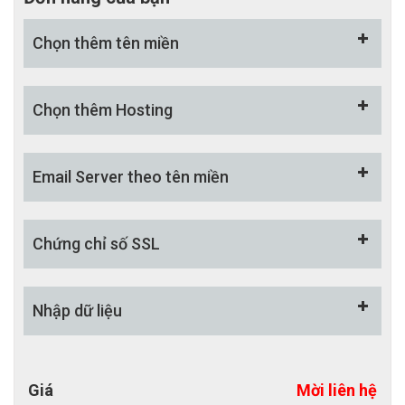
+ URL Thân thiện
Chọn thêm tên miền
+ Thẻ meta chung cho website
+ Thẻ meta cho từng dịch vụ, tin tức
Chọn thêm Hosting
+ Thẻ tags cho từng dịch vụ, tin tức
- Hệ thống quản trị đẹp mắt, thân thiện và dễ sử
Email Server theo tên miền
dụng.
+ CMS quản trị sản phẩm
Chứng chỉ số SSL
+ Sửa nhanh/ Tạm ẩn/ Xóa/ Khôi phục sản phẩm
+ Công cụ quản lý đơn hàng
Nhập dữ liệu
+ Công cụ quản lý khách hàng
+ Tùy chọn cho sản phẩm
+ Thuộc tính cho sản phẩm
Giá
Mời liên hệ
+ Báo cáo / nhật ký hoạt động