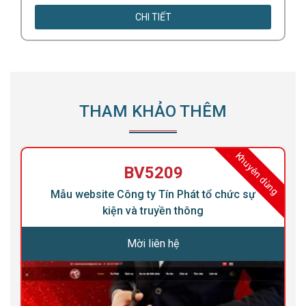
CHI TIẾT
THAM KHẢO THÊM
ng
Khuyên dùng
BV5209
Mẫu website Công ty Tín Phát tổ chức sự
kiện và truyền thông
Mời liên hệ