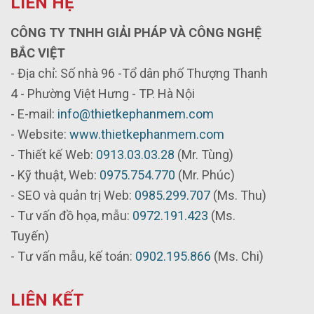
LIÊN HỆ
CÔNG TY TNHH GIẢI PHÁP VÀ CÔNG NGHỆ
BẮC VIỆT
- Địa chỉ: Số nhà 96 -Tổ dân phố Thượng Thanh
4 - Phường Việt Hưng - TP. Hà Nội
- E-mail:
info@thietkephanmem.com
- Website:
www.thietkephanmem.com
- Thiết kế Web:
0913.03.03.28
(Mr. Tùng)
- Kỹ thuật, Web:
0975.754.770
(Mr. Phúc)
- SEO và quản trị Web:
0985.299.707
(Ms. Thu)
- Tư vấn đồ họa, mẫu:
0972.191.423
(Ms.
Tuyến)
- Tư vấn mẫu, kế toán:
0902.195.866
(Ms. Chi)
LIÊN KẾT