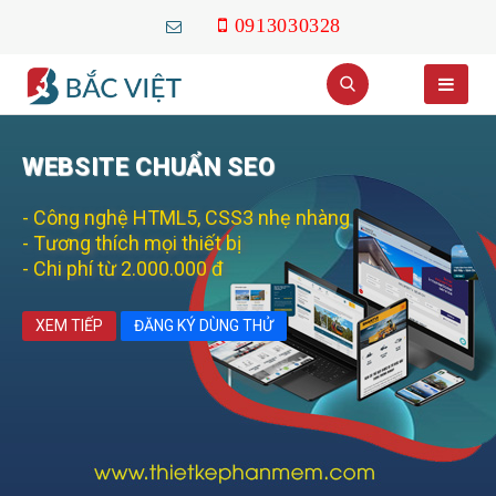
0913030328
WEBSITE CHUẨN SEO
- Công nghệ HTML5, CSS3 nhẹ nhàng
- Tương thích mọi thiết bị
- Chi phí từ 2.000.000 đ
XEM TIẾP
ĐĂNG KÝ DÙNG THỬ