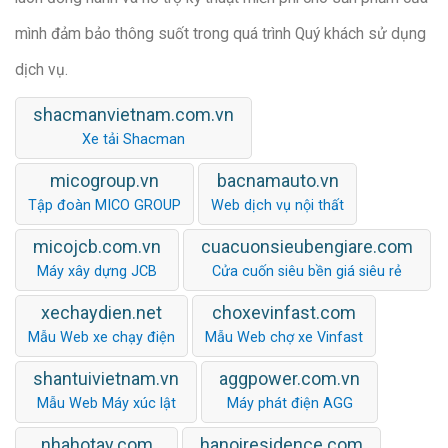
mình đảm bảo thông suốt trong quá trình Quý khách sử dụng
dịch vụ.
shacmanvietnam.com.vn
Xe tải Shacman
micogroup.vn
bacnamauto.vn
Tập đoàn MICO GROUP
Web dịch vụ nội thất
micojcb.com.vn
cuacuonsieubengiare.com
Máy xây dựng JCB
Cửa cuốn siêu bền giá siêu rẻ
xechaydien.net
choxevinfast.com
Mẫu Web xe chạy điện
Mẫu Web chợ xe Vinfast
shantuivietnam.vn
aggpower.com.vn
Mẫu Web Máy xúc lật
Máy phát điện AGG
nhahotay.com
hanoiresidence.com