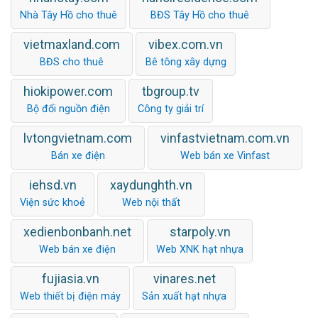
Nhà Tây Hồ cho thuê
BĐS Tây Hồ cho thuê
vietmaxland.com
vibex.com.vn
BĐS cho thuê
Bê tông xây dựng
hiokipower.com
tbgroup.tv
Bộ đổi nguồn điện
Công ty giải trí
lvtongvietnam.com
vinfastvietnam.com.vn
Bán xe điện
Web bán xe Vinfast
iehsd.vn
xaydunghth.vn
Viện sức khoẻ
Web nội thất
xedienbonbanh.net
starpoly.vn
Web bán xe điện
Web XNK hạt nhựa
fujiasia.vn
vinares.net
Web thiết bị điện máy
Sản xuất hạt nhựa