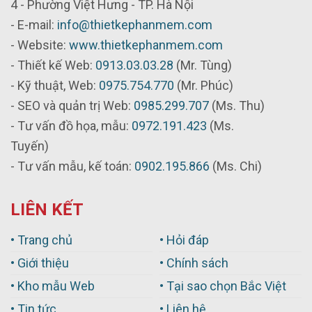
4 - Phường Việt Hưng - TP. Hà Nội
- E-mail:
info@thietkephanmem.com
- Website:
www.thietkephanmem.com
- Thiết kế Web:
0913.03.03.28
(Mr. Tùng)
- Kỹ thuật, Web:
0975.754.770
(Mr. Phúc)
- SEO và quản trị Web:
0985.299.707
(Ms. Thu)
- Tư vấn đồ họa, mẫu:
0972.191.423
(Ms.
Tuyến)
- Tư vấn mẫu, kế toán:
0902.195.866
(Ms. Chi)
LIÊN KẾT
• Trang chủ
• Hỏi đáp
• Giới thiệu
• Chính sách
• Kho mẫu Web
• Tại sao chọn Bắc Việt
• Tin tức
• Liên hệ