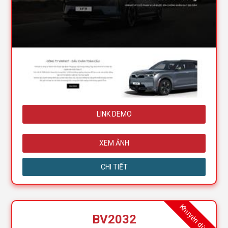
LINK DEMO
XEM ẢNH
CHI TIẾT
Khuyên dùng
BV2032