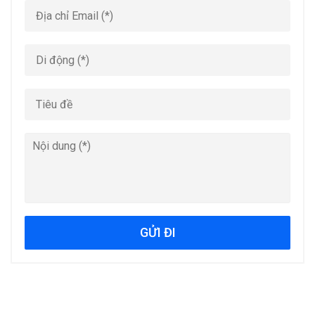
GỬI ĐI