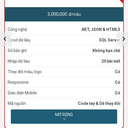
3,000,000
đ/mẫu
Công nghệ
.NET, JSON & HTML5
Cơ sở dữ liệu
SQL Server
Số bản ghi
Không hạn chế
Nhập dữ liệu
20 bài viết
Thay đổi màu, logo
Có
Responsive
Có
Giao diện Mobile
Có
Mã nguồn
Code tay & Dễ thay đổi
Phân loại sản phẩm
Có
MỞ RỘNG
Hỗ trợ kỹ thuật
Trọn đời