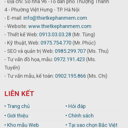
- Địa chỉ: Số nhà 96 -Tổ dân phố Thượng Thanh
4 - Phường Việt Hưng - TP. Hà Nội
- E-mail:
info@thietkephanmem.com
- Website:
www.thietkephanmem.com
- Thiết kế Web:
0913.03.03.28
(Mr. Tùng)
- Kỹ thuật, Web:
0975.754.770
(Mr. Phúc)
- SEO và quản trị Web:
0985.299.707
(Ms. Thu)
- Tư vấn đồ họa, mẫu:
0972.191.423
(Ms.
Tuyến)
- Tư vấn mẫu, kế toán:
0902.195.866
(Ms. Chi)
LIÊN KẾT
• Trang chủ
• Hỏi đáp
• Giới thiệu
• Chính sách
• Kho mẫu Web
• Tại sao chọn Bắc Việt