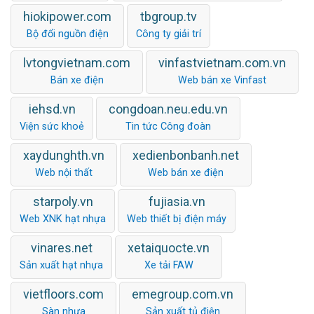
hiokipower.com
tbgroup.tv
Bộ đổi nguồn điện
Công ty giải trí
lvtongvietnam.com
vinfastvietnam.com.vn
Bán xe điện
Web bán xe Vinfast
iehsd.vn
congdoan.neu.edu.vn
Viện sức khoẻ
Tin tức Công đoàn
xaydunghth.vn
xedienbonbanh.net
Web nội thất
Web bán xe điện
starpoly.vn
fujiasia.vn
Web XNK hạt nhựa
Web thiết bị điện máy
vinares.net
xetaiquocte.vn
Sản xuất hạt nhựa
Xe tải FAW
vietfloors.com
emegroup.com.vn
Sàn nhựa
Sản xuất tủ điện