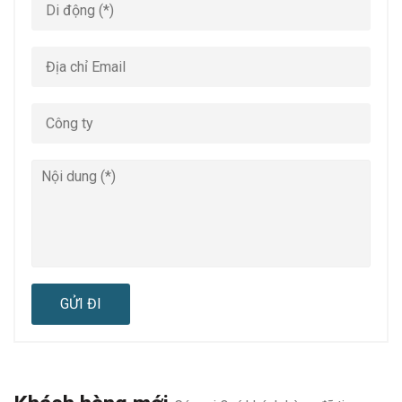
GỬI ĐI