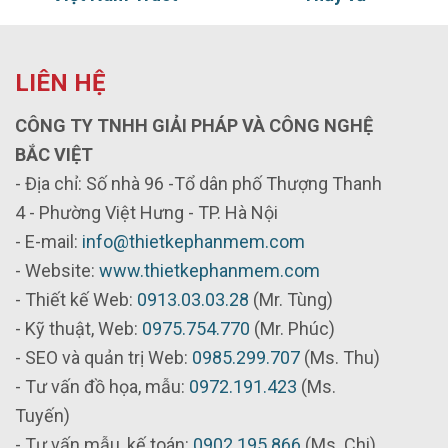
LIÊN HỆ
CÔNG TY TNHH GIẢI PHÁP VÀ CÔNG NGHỆ
BẮC VIỆT
- Địa chỉ: Số nhà 96 -Tổ dân phố Thượng Thanh
4 - Phường Việt Hưng - TP. Hà Nội
- E-mail:
info@thietkephanmem.com
- Website:
www.thietkephanmem.com
- Thiết kế Web:
0913.03.03.28
(Mr. Tùng)
- Kỹ thuật, Web:
0975.754.770
(Mr. Phúc)
- SEO và quản trị Web:
0985.299.707
(Ms. Thu)
- Tư vấn đồ họa, mẫu:
0972.191.423
(Ms.
Tuyến)
- Tư vấn mẫu, kế toán:
0902.195.866
(Ms. Chi)