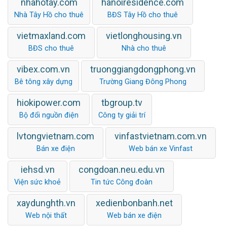
nhahotay.com
hanoiresidence.com
Nhà Tây Hồ cho thuê
BĐS Tây Hồ cho thuê
vietmaxland.com
vietlonghousing.vn
BĐS cho thuê
Nhà cho thuê
vibex.com.vn
truonggiangdongphong.vn
Bê tông xây dựng
Trường Giang Đông Phong
hiokipower.com
tbgroup.tv
Bộ đổi nguồn điện
Công ty giải trí
lvtongvietnam.com
vinfastvietnam.com.vn
Bán xe điện
Web bán xe Vinfast
iehsd.vn
congdoan.neu.edu.vn
Viện sức khoẻ
Tin tức Công đoàn
xaydunghth.vn
xedienbonbanh.net
Web nội thất
Web bán xe điện