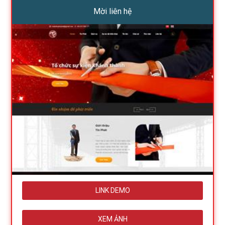
Mời liên hệ
LINK DEMO
XEM ẢNH