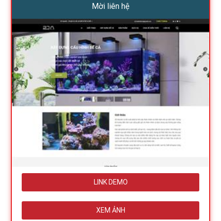
Mời liên hệ
LINK DEMO
XEM ẢNH