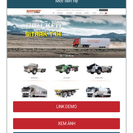
Mời liên hệ
LINK DEMO
XEM ẢNH