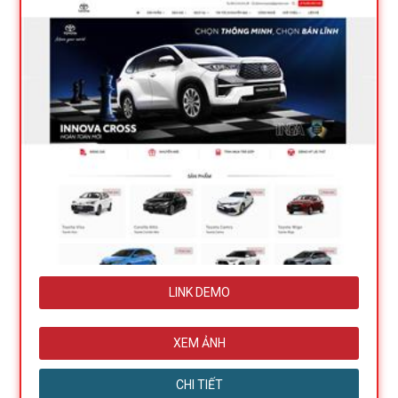
LINK DEMO
XEM ẢNH
CHI TIẾT