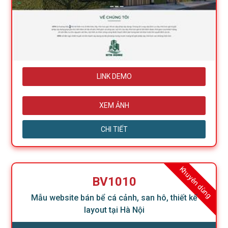
LINK DEMO
XEM ẢNH
CHI TIẾT
Khuyên dùng
BV1010
Mẫu website bán bể cá cảnh, san hô, thiết kế
layout tại Hà Nội