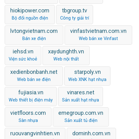
hiokipower.com
tbgroup.tv
Bộ đổi nguồn điện
Công ty giải trí
lvtongvietnam.com
vinfastvietnam.com.vn
Bán xe điện
Web bán xe Vinfast
iehsd.vn
xaydunghth.vn
Viện sức khoẻ
Web nội thất
xedienbonbanh.net
starpoly.vn
Web bán xe điện
Web XNK hạt nhựa
fujiasia.vn
vinares.net
Web thiết bị điện máy
Sản xuất hạt nhựa
vietfloors.com
emegroup.com.vn
Sàn nhựa
Sản xuất tủ điện
ruouvangvinhtien.vn
dominh.com.vn