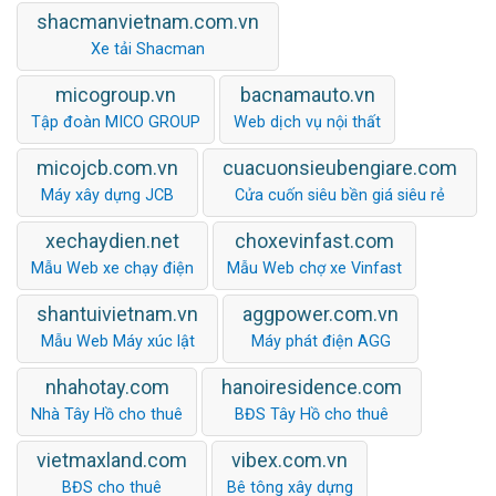
shacmanvietnam.com.vn
Xe tải Shacman
micogroup.vn
bacnamauto.vn
Tập đoàn MICO GROUP
Web dịch vụ nội thất
micojcb.com.vn
cuacuonsieubengiare.com
Máy xây dựng JCB
Cửa cuốn siêu bền giá siêu rẻ
xechaydien.net
choxevinfast.com
Mẫu Web xe chạy điện
Mẫu Web chợ xe Vinfast
shantuivietnam.vn
aggpower.com.vn
Mẫu Web Máy xúc lật
Máy phát điện AGG
nhahotay.com
hanoiresidence.com
Nhà Tây Hồ cho thuê
BĐS Tây Hồ cho thuê
vietmaxland.com
vibex.com.vn
BĐS cho thuê
Bê tông xây dựng