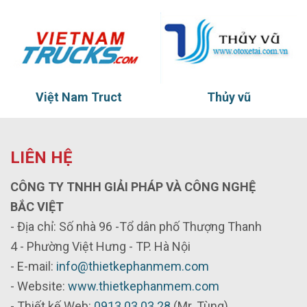
Việt Nam Truct
Thủy vũ
LIÊN HỆ
CÔNG TY TNHH GIẢI PHÁP VÀ CÔNG NGHỆ
BẮC VIỆT
- Địa chỉ: Số nhà 96 -Tổ dân phố Thượng Thanh
4 - Phường Việt Hưng - TP. Hà Nội
- E-mail:
info@thietkephanmem.com
- Website:
www.thietkephanmem.com
- Thiết kế Web:
0913.03.03.28
(Mr. Tùng)