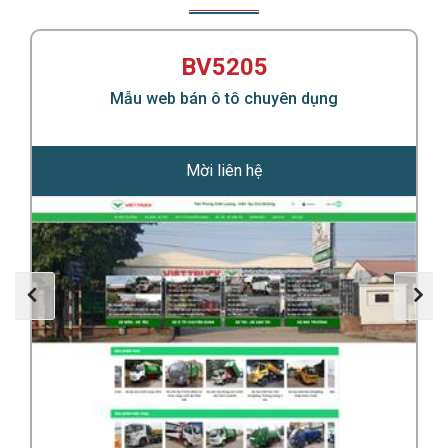
ng
BV5205
Mẫu web bán ô tô chuyên dụng
Mời liên hệ