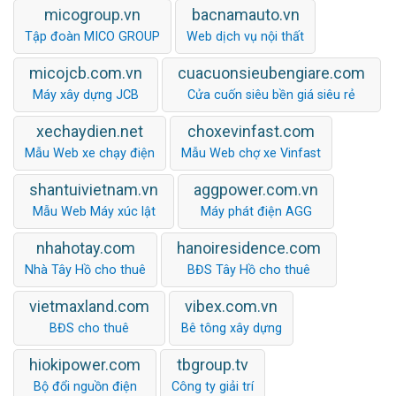
micogroup.vn
bacnamauto.vn
Tập đoàn MICO GROUP
Web dịch vụ nội thất
micojcb.com.vn
cuacuonsieubengiare.com
Máy xây dựng JCB
Cửa cuốn siêu bền giá siêu rẻ
xechaydien.net
choxevinfast.com
Mẫu Web xe chạy điện
Mẫu Web chợ xe Vinfast
shantuivietnam.vn
aggpower.com.vn
Mẫu Web Máy xúc lật
Máy phát điện AGG
nhahotay.com
hanoiresidence.com
Nhà Tây Hồ cho thuê
BĐS Tây Hồ cho thuê
vietmaxland.com
vibex.com.vn
BĐS cho thuê
Bê tông xây dựng
hiokipower.com
tbgroup.tv
Bộ đổi nguồn điện
Công ty giải trí