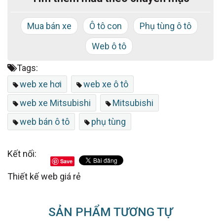
tưởng cho trang web của bạn. Nếu bạn cần thiết kế
Mua bán xe
Ô tô con
Phụ tùng ô tô
website bán hàng theo yêu cầu, hãy liên hệ với Bắc
Việt theo hotline:
0913.03.03.28
(Mr. Tùng).
Web ô tô
Chúc bạn thành công!
Tags:
web xe hơi
web xe ô tô
web xe Mitsubishi
Mitsubishi
web bán ô tô
phụ tùng
Kết nối:
Save
Thiết kế web giá rẻ
SẢN PHẨM TƯƠNG TỰ