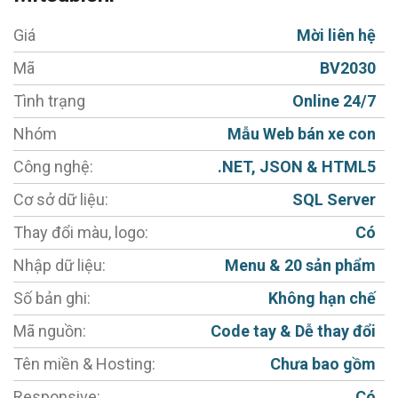
website bán xe ô tô Mitsubishi
đẹp sang trọng,
Giá
Mời liên hệ
chuyên nghiệp và đẳng cấp.
Mã
BV2030
Một số tính năng cơ bản Website Công ty:
Tình trạng
Online 24/7
- Giao diện đẹp, phù hợp với gu thẩm mỹ của người
Nhóm
Mẫu Web bán xe con
Việt, sản phẩm hiển thị rõ ràng, hình ảnh kích thước
Công nghệ:
.NET, JSON & HTML5
hợp lý, sắc nét, không bị scale (giãn) hình.
Cơ sở dữ liệu:
SQL Server
- Giao diện tùy biến chuyên nghiệp (Thiết kế Web
Thay đổi màu, logo:
Có
Responsive) hiển thị tốt trên mọi thiết bị: Máy tính;
Nhập dữ liệu:
Menu & 20 sản phẩm
Máy tính bảng; Điện thoại di động.
- Mẫu website bán hàng - thương mại điện tử có sẵn
Số bản ghi:
Không hạn chế
report báo cáo doanh thu thông minh.
Mã nguồn:
Code tay & Dễ thay đổi
- Cho phép đăng bài: Sản phẩm - Đại lý - Trang chính
Tên miền & Hosting:
Chưa bao gồm
sách - Tin tức - Liên hệ.
Responsive:
Có