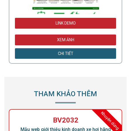
LINK DEMO
XEM ẢNH
CHI TIẾT
THAM KHẢO THÊM
ng
Khuyên dùng
BV2032
Mẫu web giới thiệu kinh doanh xe hơi hãng