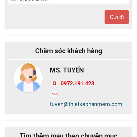
+ Thuộc tính cho sản phẩm
+ Báo cáo / nhật ký hoạt động
Gửi đi
- Thiết kế web Bắc Việt hỗ trợ nhập Menu, 20 bài viết
sản phẩm/ Tin tức.
- Hỗ trợ design Banner/ Logo...
Chăm sóc khách hàng
- Cung cấp tài liệu hướng dẫn kèm hình ảnh chi tiết.
- Hỗ trợ kỹ thuật trọn đời qua Zalo, Facebook, Máy
MS. TUYẾN
tính - TeamView...
0972.191.423
Với mẫu website bán xe ô tô Mitsubishi đẹp bạn sẽ
hoàn toàn làm chủ cuộc chơi thương trường của
tuyen@thietkephanmem.com
mình. Dễ dàng thực hiện các chiến lược kinh doanh,
quảng bá và marketing cho sản phẩm. Với những
mẫu bên dưới, Bắc Việt hy vọng sẽ giúp bạn tìm
được những mẫu ưng ý hoặc có thể nảy ra được ý
Tìm thêm mẫu theo chuyên mục