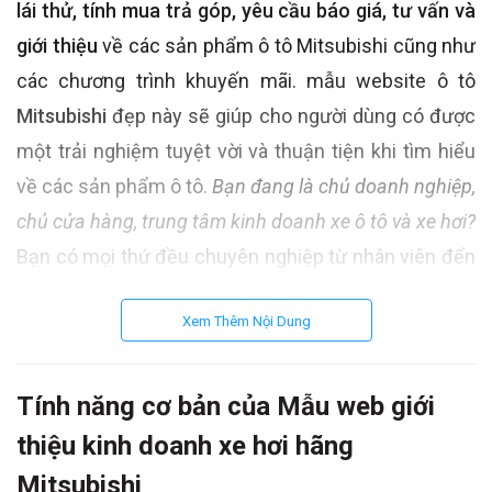
lái thử, tính mua trả góp, yêu cầu báo giá, tư vấn và
giới thiệu
về các sản phẩm ô tô Mitsubishi cũng như
các chương trình khuyến mãi. mẫu website ô tô
Mitsubishi
đẹp này sẽ giúp cho người dùng có được
một trải nghiệm tuyệt vời và thuận tiện khi tìm hiểu
về các sản phẩm ô tô.
Bạn đang là chủ doanh nghiệp,
chủ cửa hàng, trung tâm kinh doanh xe ô tô và xe hơi?
Bạn có mọi thứ đều chuyên nghiệp từ nhân viên đến
chất lượng phục vụ và cơ sở vật chất. Vậy bạn đã có
Xem Thêm Nội Dung
cho mình một mẫu website bán xe ô tô – xe
hơi chuyên nghiệp chưa? Hãy liên hệ với Bắc Việt
theo hotline:
0913.03.03.28
(Mr. Tùng) để được
Tính năng cơ bản của Mẫu web giới
website ưu ý nhất.
thiệu kinh doanh xe hơi hãng
Mitsubishi
Bắc Việt hân hạnh giới thiệu đến bạn những
mẫu