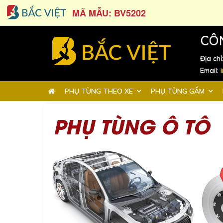
MÃ MẪU: BV5202