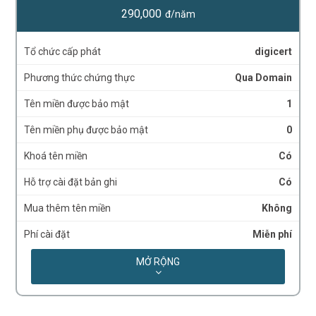
290,000
đ/năm
Tổ chức cấp phát
digicert
Phương thức chứng thực
Qua Domain
Tên miền được bảo mật
1
Tên miền phụ được bảo mật
0
Khoá tên miền
Có
Hỗ trợ cài đặt bản ghi
Có
Mua thêm tên miền
Không
Phí cài đặt
Miễn phí
Chính sách bảo hiểm
$10.000
MỞ RỘNG
Site Seal
Static
Độ mạnh mã hóa
Chuẩn hóa đến 256 bit