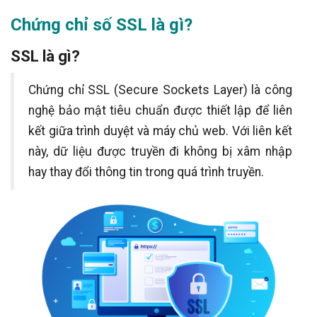
Chứng chỉ số SSL là gì?
Hỗ trợ mọi trình duyệt
Có
Hỗ trợ mọi thiết bị di động
có
SSL là gì?
Hỗ trợ kỹ thuật
24/7/365
Chứng chỉ SSL (Secure Sockets Layer) là công
nghệ bảo mật tiêu chuẩn được thiết lập để liên
kết giữa trình duyệt và máy chủ web. Với liên kết
này, dữ liệu được truyền đi không bị xâm nhập
hay thay đổi thông tin trong quá trình truyền.