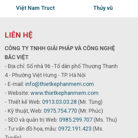
Việt Nam Truct
Thủy vũ
LIÊN HỆ
CÔNG TY TNHH GIẢI PHÁP VÀ CÔNG NGHỆ
BẮC VIỆT
- Địa chỉ: Số nhà 96 -Tổ dân phố Thượng Thanh
4 - Phường Việt Hưng - TP. Hà Nội
- E-mail:
info@thietkephanmem.com
- Website:
www.thietkephanmem.com
- Thiết kế Web:
0913.03.03.28
(Mr. Tùng)
- Kỹ thuật, Web:
0975.754.770
(Mr. Phúc)
- SEO và quản trị Web:
0985.299.707
(Ms. Thu)
- Tư vấn đồ họa, mẫu:
0972.191.423
(Ms.
Tuyến)