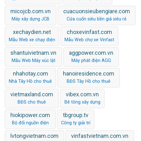
micojcb.com.vn
cuacuonsieubengiare.com
Máy xây dựng JCB
Cửa cuốn siêu bền giá siêu rẻ
xechaydien.net
choxevinfast.com
Mẫu Web xe chạy điện
Mẫu Web chợ xe Vinfast
shantuivietnam.vn
aggpower.com.vn
Mẫu Web Máy xúc lật
Máy phát điện AGG
nhahotay.com
hanoiresidence.com
Nhà Tây Hồ cho thuê
BĐS Tây Hồ cho thuê
vietmaxland.com
vibex.com.vn
BĐS cho thuê
Bê tông xây dựng
hiokipower.com
tbgroup.tv
Bộ đổi nguồn điện
Công ty giải trí
lvtongvietnam.com
vinfastvietnam.com.vn