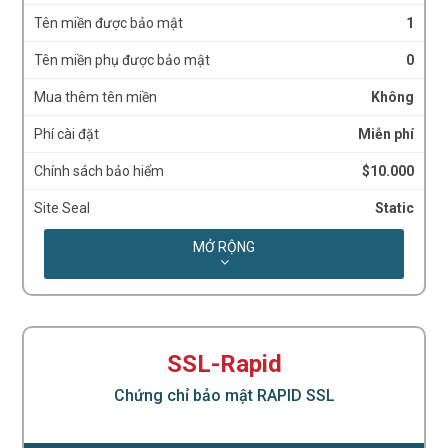
Tên miền được bảo mật
1
Tên miền phụ được bảo mật
0
Mua thêm tên miền
Không
Phí cài đặt
Miễn phí
Chính sách bảo hiểm
$10.000
Site Seal
Static
Độ mạnh mã hóa
Chuẩn hóa đến 256 bit
MỞ RỘNG
Hỗ trợ mọi trình duyệt
Có
Hỗ trợ mọi thiết bị di động
có
Hỗ trợ kỹ thuật
24/7/365
SSL-Rapid
Chứng chỉ bảo mật RAPID SSL