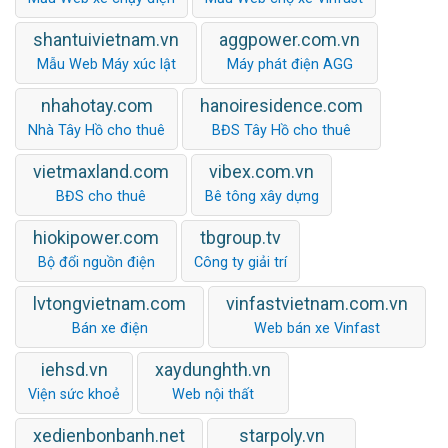
shantuivietnam.vn
aggpower.com.vn
Mẫu Web Máy xúc lật
Máy phát điện AGG
nhahotay.com
hanoiresidence.com
Nhà Tây Hồ cho thuê
BĐS Tây Hồ cho thuê
vietmaxland.com
vibex.com.vn
BĐS cho thuê
Bê tông xây dựng
hiokipower.com
tbgroup.tv
Bộ đổi nguồn điện
Công ty giải trí
lvtongvietnam.com
vinfastvietnam.com.vn
Bán xe điện
Web bán xe Vinfast
iehsd.vn
xaydunghth.vn
Viện sức khoẻ
Web nội thất
xedienbonbanh.net
starpoly.vn