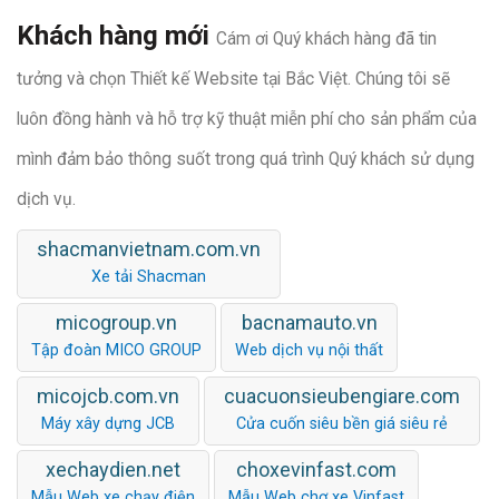
Khách hàng mới
Cám ơi Quý khách hàng đã tin
tưởng và chọn Thiết kế Website tại Bắc Việt. Chúng tôi sẽ
luôn đồng hành và hỗ trợ kỹ thuật miễn phí cho sản phẩm của
mình đảm bảo thông suốt trong quá trình Quý khách sử dụng
dịch vụ.
shacmanvietnam.com.vn
Xe tải Shacman
micogroup.vn
bacnamauto.vn
Tập đoàn MICO GROUP
Web dịch vụ nội thất
micojcb.com.vn
cuacuonsieubengiare.com
Máy xây dựng JCB
Cửa cuốn siêu bền giá siêu rẻ
xechaydien.net
choxevinfast.com
Mẫu Web xe chạy điện
Mẫu Web chợ xe Vinfast