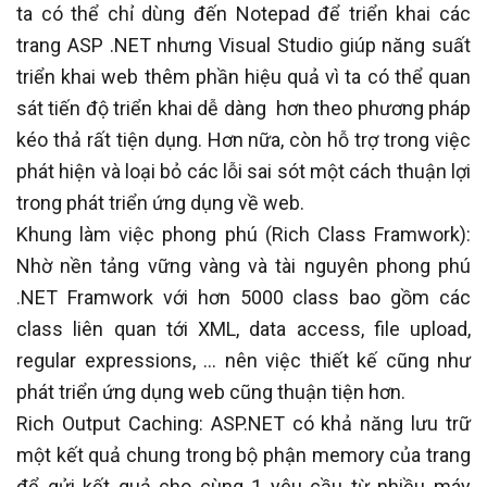
ta có thể chỉ dùng đến Notepad để triển khai các
trang ASP .NET nhưng Visual Studio giúp năng suất
triển khai web thêm phần hiệu quả vì ta có thể quan
sát tiến độ triển khai dễ dàng hơn theo phương pháp
kéo thả rất tiện dụng. Hơn nữa, còn hỗ trợ trong việc
phát hiện và loại bỏ các lỗi sai sót một cách thuận lợi
trong phát triển ứng dụng về web.
Khung làm việc phong phú (Rich Class Framwork):
Nhờ nền tảng vững vàng và tài nguyên phong phú
.NET Framwork với hơn 5000 class bao gồm các
class liên quan tới XML, data access, file upload,
regular expressions, … nên việc thiết kế cũng như
phát triển ứng dụng web cũng thuận tiện hơn.
Rich Output Caching: ASP.NET có khả năng lưu trữ
một kết quả chung trong bộ phận memory của trang
để gửi kết quả cho cùng 1 yêu cầu từ nhiều máy