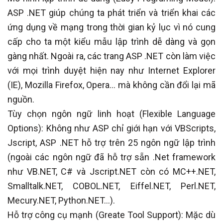
ASP .NET giúp chúng ta phát triển và triển khai các
ứng dụng về mạng trong thời gian kỷ lục vì nó cung
cấp cho ta một kiểu mẫu lập trình dễ dàng và gọn
gàng nhất. Ngoài ra, các trang ASP .NET còn làm việc
với mọi trình duyệt hiện nay như Internet Explorer
(IE), Mozilla Firefox, Opera… mà không cần đổi lại mã
nguồn.
Tùy chọn ngôn ngữ linh hoạt (Flexible Language
Options): Không như ASP chỉ giới hạn với VBScripts,
Jscript, ASP .NET hỗ trợ trên 25 ngôn ngữ lập trình
(ngoài các ngôn ngữ đã hỗ trợ sẵn .Net framework
như VB.NET, C# và Jscript.NET còn có MC++.NET,
Smalltalk.NET, COBOL.NET, Eiffel.NET, Perl.NET,
Mecury.NET, Python.NET…).
Hỗ trợ công cụ mạnh (Greate Tool Support): Mặc dù