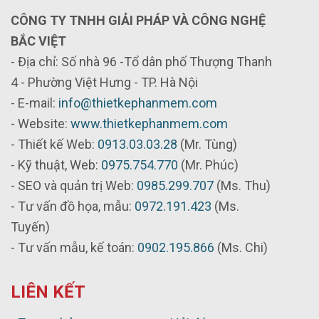
CÔNG TY TNHH GIẢI PHÁP VÀ CÔNG NGHỆ
BẮC VIỆT
- Địa chỉ: Số nhà 96 -Tổ dân phố Thượng Thanh
4 - Phường Việt Hưng - TP. Hà Nội
- E-mail:
info@thietkephanmem.com
- Website:
www.thietkephanmem.com
- Thiết kế Web:
0913.03.03.28
(Mr. Tùng)
- Kỹ thuật, Web:
0975.754.770
(Mr. Phúc)
- SEO và quản trị Web:
0985.299.707
(Ms. Thu)
- Tư vấn đồ họa, mẫu:
0972.191.423
(Ms.
Tuyến)
- Tư vấn mẫu, kế toán:
0902.195.866
(Ms. Chi)
LIÊN KẾT