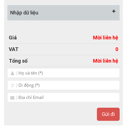
Responsive) hiển thị tốt trên mọi thiết bị: Máy tính;
Nhập dữ liệu
Máy tính bảng; Điện thoại di động.
- Mẫu website bán hàng- thương mại điện tử có sẵn
report báo cáo doanh thu thông minh.
Giá
Mời liên hệ
- Cho phép đăng bài: Giới thiệu - Trung tâm xe điện -
VAT
0
Loại xe điện - Dự án - Hợp tác phân phối - Dịch vụ
Tổng số
Mời liên hệ
- Tin tức - Liên hệ.
- Ngôn ngữ Tiếng Việt (Có thể mở rộng thêm các
ngôn ngữ khác).
- Tích hợp được tất cả các hình thức thanh toán
offline, online đầy đủ không thiếu thứ gì.
- Tốc độ load như nhanh chóng, chưa tới 2s/trang.
Gửi đi
- Website chuẩn SEO, dễ SEO lên top.
- Giao diện đa nên tảng trên di động thông minh, máy