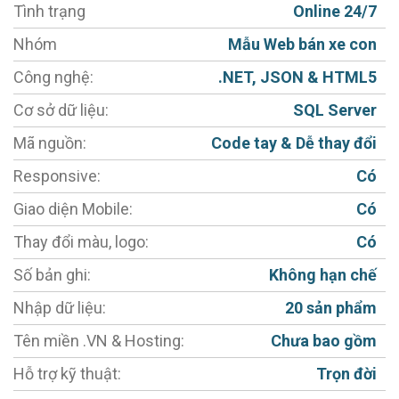
Tình trạng
Online 24/7
hiểu trên internet, sau đó mới tới tận nơi để được tư
Nhóm
Mẫu Web bán xe con
vấn và ra quyết định.
Công nghệ:
.NET, JSON & HTML5
Khach hàng tìm thông tin trên mạng internet thì còn
Cơ sở dữ liệu:
SQL Server
gì tuyệt với hơn khi bạn có một website giới thiệu xe
Mã nguồn:
Code tay & Dễ thay đổi
ô tô chạy điện để cung cấp hình ảnh, cập nhật thông
Responsive:
Có
tin sản phẩm, tư vấn về giá thành và các chế độ hậu
mãi đến với người dùng.
Giao diện Mobile:
Có
Thay đổi màu, logo:
Có
BẮC VIỆT
giới thiệu giải pháp kinh doanh xe chở
khách chạy điện với gói Thiết kế website chuẩn SEO
Số bản ghi:
Không hạn chế
giá rẻ phù hợp với mọi yêu cầu của Quý khách hàng.
Nhập dữ liệu:
20 sản phẩm
Website bán ô tô với hình ảnh sắc nét, chi tiết và xuất
Tên miền .VN & Hosting:
Chưa bao gồm
hiện đúng lúc khi người dùng tìm kiếm thì thương
Hỗ trợ kỹ thuật:
Trọn đời
hiệu của bạn sẽ được nhiều người biết đến, cơ hội