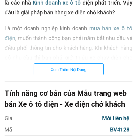
là các nhà
Kinh doanh xe ô tô
điện phát triển. Vậy
đâu là giải pháp bán hàng xe điện chở khách?
Là một doanh nghiệp kinh doanh
mua bán xe ô tô
điện
, muốn thành công bạn phải nắm bắt nhu cầu và
điều phối thông tin cho khách hàng. Khi khách hàng
có nhu cầu thì bạn phải giới thiệu xe chạy điện cho
họ biết. Và giới thiệu bằng cách nào? Rất đơn giản,
Xem Thêm Nội Dung
hầu hết khách hàng sẵn sàng bỏ thời gian ra để
nghiên cứu dòng xe chở khách mình cần, tìm hiểu
Tính năng cơ bản của Mẫu trang web
những tính năng mà xe đó cung cấp, so sánh đánh
bán Xe ô tô điện - Xe điện chở khách
giá của những người đã dùng loại xe đó trên các
cộng đồng. Hơn nữa, họ cũng tìm hiểu những dịch vụ
Giá
Mời liên hệ
cộng thêm như bảo hiểm, bảo trì mà phía showroom
Mã
BV4128
ô tô cung cấp. Tất cả những điều này họ đều tìm