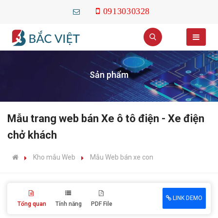
0913030328
Sản phẩm
Mẫu trang web bán Xe ô tô điện - Xe điện
chở khách
Kho mẫu Web
Mẫu Web bán xe con
LINK DEMO
Tổng quan
Tính năng
PDF File