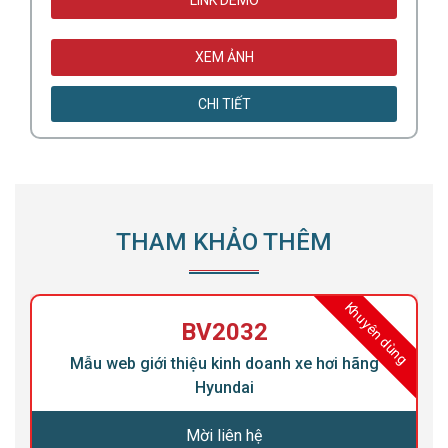
LINK DEMO
XEM ẢNH
CHI TIẾT
THAM KHẢO THÊM
ng
Khuyên dùng
BV2032
Mẫu web giới thiệu kinh doanh xe hơi hãng
Hyundai
Mời liên hệ