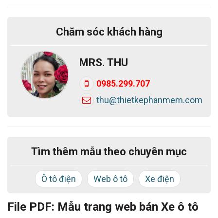
tính tiện lợi cho khách hàng.
- Module quản lý và đăng các sản phẩm.
Chăm sóc khách hàng
- Modul đặc tính sản phẩm giúp làm nổi bật các
Hightlight của sản phẩm.
MRS. THU
- Chèn Video và tài liệu vào web công ty trong từng
0985.299.707
sản phẩm chỉ bằng 1 thao tác đơn giản.
thu@thietkephanmem.com
- Tính năng Zoom, lật ảnh.
- MIỄN PHÍ Tích hợp công cụ chat trực tuyến
Facebook / Zalo.
Tìm thêm mẫu theo chuyên mục
- Hỗ trợ đổi màu chủ đạo miễn phí
- Hỗ trợ tối đa cho việc chăm sóc khách hàng.
Ô tô điện
Web ô tô
Xe điện
- Thiết kế web chuẩn SEO, đầy đủ các công cụ hỗ trợ
SEO.
File PDF: Mẫu trang web bán Xe ô tô
+ URL Thân thiện