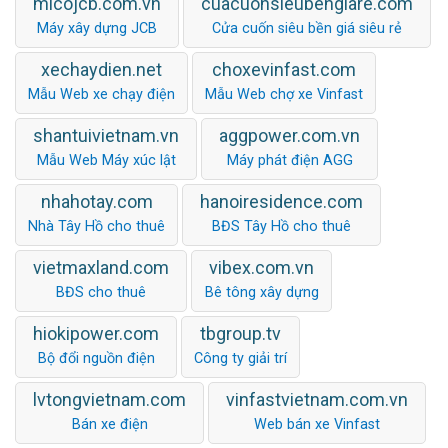
micojcb.com.vn
cuacuonsieubengiare.com
Máy xây dựng JCB
Cửa cuốn siêu bền giá siêu rẻ
xechaydien.net
choxevinfast.com
Mẫu Web xe chạy điện
Mẫu Web chợ xe Vinfast
shantuivietnam.vn
aggpower.com.vn
Mẫu Web Máy xúc lật
Máy phát điện AGG
nhahotay.com
hanoiresidence.com
Nhà Tây Hồ cho thuê
BĐS Tây Hồ cho thuê
vietmaxland.com
vibex.com.vn
BĐS cho thuê
Bê tông xây dựng
hiokipower.com
tbgroup.tv
Bộ đổi nguồn điện
Công ty giải trí
lvtongvietnam.com
vinfastvietnam.com.vn
Bán xe điện
Web bán xe Vinfast