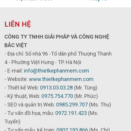
LIÊN HỆ
CÔNG TY TNHH GIẢI PHÁP VÀ CÔNG NGHỆ
BẮC VIỆT
- Địa chỉ: Số nhà 96 -Tổ dân phố Thượng Thanh
4 - Phường Việt Hưng - TP. Hà Nội
- E-mail:
info@thietkephanmem.com
- Website:
www.thietkephanmem.com
- Thiết kế Web:
0913.03.03.28
(Mr. Tùng)
- Kỹ thuật, Web:
0975.754.770
(Mr. Phúc)
- SEO và quản trị Web:
0985.299.707
(Ms. Thu)
- Tư vấn đồ họa, mẫu:
0972.191.423
(Ms.
Tuyến)
- Tư vấn mẫu, kế toán:
0902.195.866
(Ms. Chi)