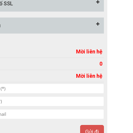
ố SSL
u
Mời liên hệ
0
Mời liên hệ
Gửi đi