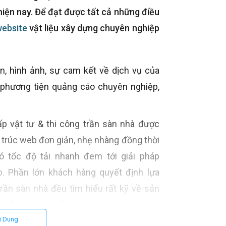
hiện nay. Để đạt được tất cả những điều
website
vật liệu xây dựng chuyên nghiệp
n, hình ảnh, sự cam kết về dịch vụ của
à phương tiện quảng cáo chuyên nghiệp,
ấp vật tư & thi công trần sàn nhà được
 cấu trúc web đơn giản, nhẹ nhàng đồng thời
ó tốc độ tải nhanh đem tới giải pháp
. Phần lớn khách hàng quyết định lựa
trần sàn nhà đều tìm hiểu rất kỹ về sản
thể cung cấp đầy đủ các thông tin cho
ụ cung cấp vật tư, thi công trần sàn nhà
i Dung