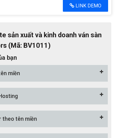
LINK DEMO
e sản xuất và kinh doanh ván sàn
ors (Mã: BV1011)
ủa bạn
tên miền
Hosting
r theo tên miền