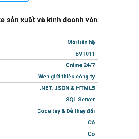
e sản xuất và kinh doanh ván
mẫu website giới thiệu dịch vụ cung cấp
à đẳng cấp.
Mời liên hệ
 liệu xây dựng
:
BV1011
Web Responsive) hiển thị tốt trên mọi
i động lợi cho khách hàng.
Online 24/7
ười Việt, sản phẩm hiển thị rõ ràng,
Web giới thiệu công ty
cale (giãn) hình.
.NET, JSON & HTML5
 liệu - Tin tức - Liên hệ.
SQL Server
gôn ngữ khác)
Code tay & Dễ thay đổi
Có
 từng sản phẩm chỉ bằng 1 thao tác đơn
Có