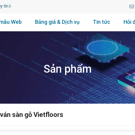
âu năm.
 mẫu Web
Bảng giá & Dịch vụ
Tin tức
Hỏi 
Sản phẩm
ván sàn gỗ Vietfloors