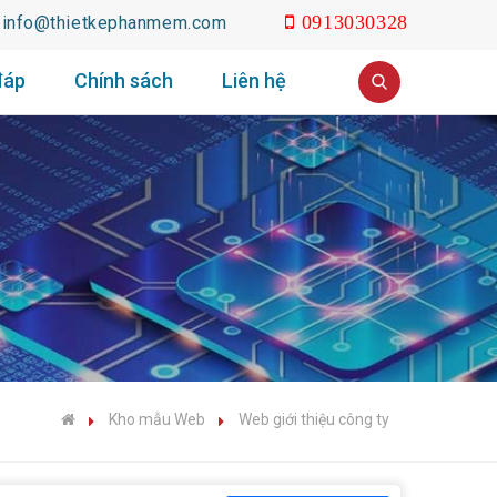
info@thietkephanmem.com
0913030328
đáp
Chính sách
Liên hệ
Kho mẫu Web
Web giới thiệu công ty