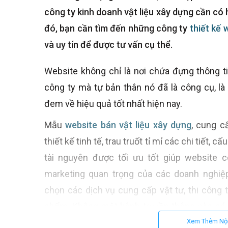
công ty kinh doanh vật liệu xây dựng cần có 
đó, bạn cần tìm đến những công ty
thiết kế 
và uy tín để được tư vấn cụ thể.
Website không chỉ là nơi chứa đựng thông ti
công ty mà tự bản thân nó đã là công cụ, l
đem về hiệu quả tốt nhất hiện nay.
Mẫu
website bán vật liệu xây dựng
, cung c
thiết kế tinh tế, trau truốt tỉ mỉ các chi tiết,
tài nguyên được tối ưu tốt giúp website c
marketing quan trọng của các doanh nghiệp
chọn các dịch vụ cung cấp vật tư, thi công 
phẩm. Không một kênh truyền thông nào có 
khách hàng như một website giới thiệu dịch v
Xem Thêm Nộ