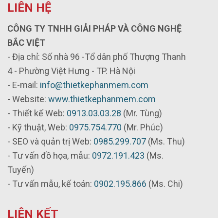
LIÊN HỆ
CÔNG TY TNHH GIẢI PHÁP VÀ CÔNG NGHỆ
BẮC VIỆT
- Địa chỉ: Số nhà 96 -Tổ dân phố Thượng Thanh
4 - Phường Việt Hưng - TP. Hà Nội
- E-mail:
info@thietkephanmem.com
- Website:
www.thietkephanmem.com
- Thiết kế Web:
0913.03.03.28
(Mr. Tùng)
- Kỹ thuật, Web:
0975.754.770
(Mr. Phúc)
- SEO và quản trị Web:
0985.299.707
(Ms. Thu)
- Tư vấn đồ họa, mẫu:
0972.191.423
(Ms.
Tuyến)
- Tư vấn mẫu, kế toán:
0902.195.866
(Ms. Chi)
LIÊN KẾT