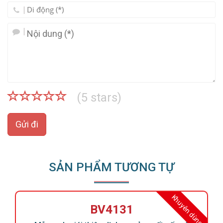
(
5
stars)
Gửi đi
SẢN PHẨM TƯƠNG TỰ
Khuyên dùng
BV4131