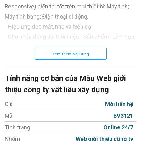
Responsive) hiển thị tốt trên mọi thiết bị: Máy tính;
Máy tính bảng; Điện thoại di động.
- Hiệu ứng đẹp mắt, nhẹ và hiện đại
- Cho phép đăng bài Giới thiệu - Sản phẩm - Lĩnh vực
kinh doanh - Thư viện - Tin tức - Liên hệ.
Xem Thêm Nội Dung
- Ngôn ngữ Tiếng Việt (Có thể mở rộng thêm các
ngôn ngữ khác).
- Tích hợp Album ảnh, Video Clips và Trang tài liệu.
Tính năng cơ bản của Mẫu Web giới
(Có thể mở rộng thêm tính năng khác)
thiệu công ty vật liệu xây dựng
- Module quản lý và đăng các sản phẩm.
Giá
Mời liên hệ
- Modul đặc tính sản phẩm giúp làm nổi bật các
Mã
BV3121
Hightlight của sản phẩm.
- Chèn Video và tài liệu vào web công ty trong từng
Tình trạng
Online 24/7
sản phẩm chỉ bằng 1 thao tác đơn giản.
Nhóm
Web giới thiệu công ty