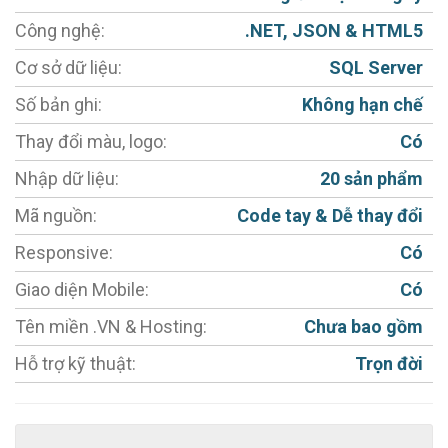
- Tính năng Zoom, lật ảnh.
Công nghệ:
.NET, JSON & HTML5
- MIỄN PHÍ Tích hợp công cụ chat trực tuyến
Cơ sở dữ liệu:
SQL Server
Facebook / Zalo.
Số bản ghi:
Không hạn chế
- Hỗ trợ đổi màu chủ đạo miễn phí
Thay đổi màu, logo:
Có
- Hỗ trợ tối đa cho việc chăm sóc khách hàng.
Nhập dữ liệu:
20 sản phẩm
- Thiết kế web chuẩn SEO, đầy đủ các công cụ hỗ trợ
SEO.
Mã nguồn:
Code tay & Dễ thay đổi
+ URL Thân thiện
Responsive:
Có
+ Thẻ meta chung cho website
Giao diện Mobile:
Có
+ Thẻ meta cho từng sản phẩm, tin tức
Tên miền .VN & Hosting:
Chưa bao gồm
+ Thẻ tags cho từng sản phẩm, tin tức
Hỗ trợ kỹ thuật:
Trọn đời
- Hệ thống quản trị đẹp mắt, thân thiện và dễ sử
dụng.
+ CMS quản trị sản phẩm