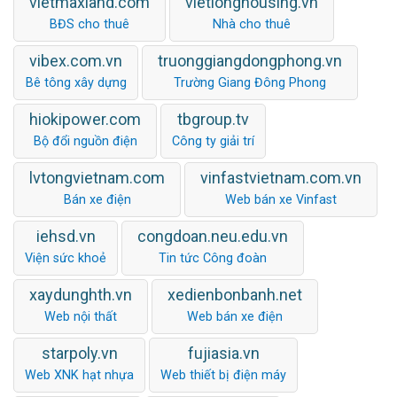
vietmaxland.com
vietlonghousing.vn
BĐS cho thuê
Nhà cho thuê
vibex.com.vn
truonggiangdongphong.vn
Bê tông xây dựng
Trường Giang Đông Phong
hiokipower.com
tbgroup.tv
Bộ đổi nguồn điện
Công ty giải trí
lvtongvietnam.com
vinfastvietnam.com.vn
Bán xe điện
Web bán xe Vinfast
iehsd.vn
congdoan.neu.edu.vn
Viện sức khoẻ
Tin tức Công đoàn
xaydunghth.vn
xedienbonbanh.net
Web nội thất
Web bán xe điện
starpoly.vn
fujiasia.vn
Web XNK hạt nhựa
Web thiết bị điện máy