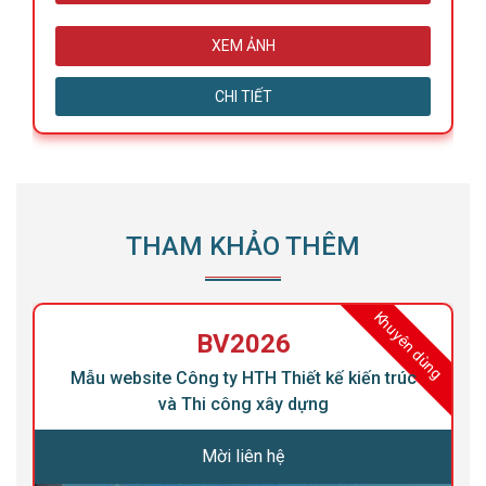
XEM ẢNH
CHI TIẾT
THAM KHẢO THÊM
ng
Khuyên dùng
BV2026
Mẫu website Công ty HTH Thiết kế kiến trúc
và Thi công xây dựng
Mời liên hệ