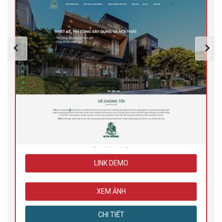
LINK DEMO
XEM ẢNH
CHI TIẾT