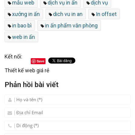
mẫu web
dịch vụ in ấn
dịch vụ
xưởng in ấn
dich vu in an
In offset
in bao bì
in ấn phẩm văn phòng
web in ấn
Kết nối:
Save
Thiết kế web giá rẻ
Phản hồi bài viết