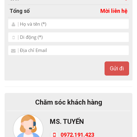
- Hỗ trợ kỹ thuật trọn đời qua Zalo, Facebook, Máy
Tổng số
Mời liên hệ
tính - TeamView...
-Tốc độ load như nhanh chóng, chưa tới 2s/trang.
- Website chuẩn SEO, dễ SEO lên top.
Với mẫu website giới thiệu dịch vụ in ấn bạn sẽ hoàn
toàn làm chủ cuộc chơi thương trường của mình. Dễ
dàng thực hiện các chiến lược kinh doanh, quảng bá
Gửi đi
và marketing cho sản phẩm dich vụ của mình. Với
những mẫu bên dưới, Bắc Việt hy vọng sẽ giúp bạn
tìm được những mẫu ưng ý hoặc có thể nảy ra được
Chăm sóc khách hàng
ý tưởng cho trang web của bạn. Nếu bạn cần thiết kế
website giới thiệu dịch vụ in ấn theo yêu cầu, hãy liên
MS. TUYẾN
hệ với Bắc Việt theo hotline:
0913.03.03.28
(Mr.
Tùng).
0972.191.423