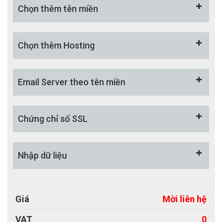
- Hệ thống quản trị đẹp mắt, thân thiện và dễ sử
Chọn thêm tên miền
dụng.
+ CMS quản trị sản phẩm
Chọn thêm Hosting
+ Sửa nhanh/ Tạm ẩn/ Xóa/ Khôi phục sản phẩm
+ Công cụ quản lý đơn hàng
Email Server theo tên miền
+ Công cụ quản lý khách hàng
+ Tùy chọn cho sản phẩm
Chứng chỉ số SSL
+ Thuộc tính cho sản phẩm
+ Báo cáo / nhật ký hoạt động
Nhập dữ liệu
- Thiết kế web Bắc Việt hỗ trợ nhập 20 bài viết sản
phẩm/ Tin tức.
- Hỗ trợ design Banner/ Logo...
Giá
Mời liên hệ
- Cung cấp tài liệu hướng dẫn kèm hình ảnh chi tiết.
VAT
0