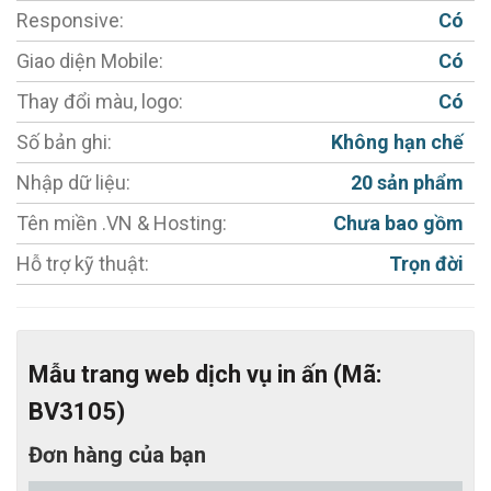
Responsive:
Có
- Chèn Video, hình ảnh vào web công ty trong từng
Giao diện Mobile:
Có
sản phẩm chỉ bằng 1 thao tác đơn giản.
Thay đổi màu, logo:
Có
- Tính năng Zoom, lật ảnh.
- MIỄN PHÍ Tích hợp công cụ chat trực tuyến
Số bản ghi:
Không hạn chế
Facebook / Zalo.
Nhập dữ liệu:
20 sản phẩm
- Hỗ trợ đổi màu chủ đạo miễn phí
Tên miền .VN & Hosting:
Chưa bao gồm
- Hỗ trợ tối đa cho việc chăm sóc khách hàng.
Hỗ trợ kỹ thuật:
Trọn đời
- Thiết kế web chuẩn SEO, đầy đủ các công cụ hỗ trợ
SEO.
+ URL Thân thiện
Mẫu trang web dịch vụ in ấn (Mã:
+ Thẻ meta chung cho website
BV3105)
+ Thẻ meta cho từng dịch vụ, tin tức
Đơn hàng của bạn
+ Thẻ tags cho từng dịch vụ, tin tức