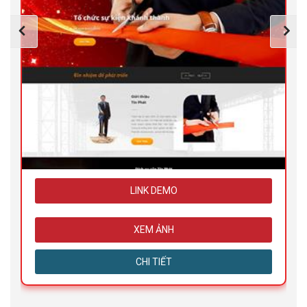
LINK DEMO
XEM ẢNH
CHI TIẾT