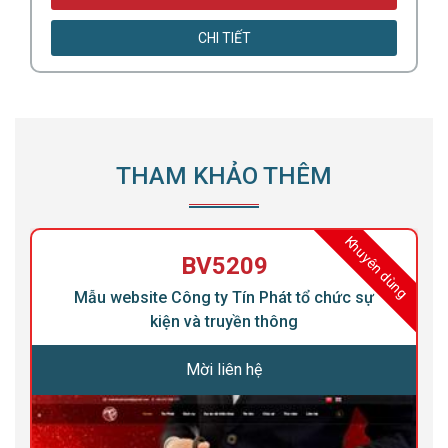
CHI TIẾT
THAM KHẢO THÊM
ng
Khuyên dùng
BV5209
Mẫu website Công ty Tín Phát tổ chức sự
kiện và truyền thông
Mời liên hệ