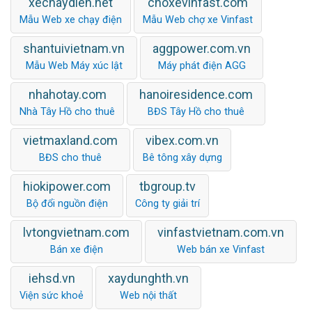
xechaydien.net
choxevinfast.com
Mẫu Web xe chạy điện
Mẫu Web chợ xe Vinfast
shantuivietnam.vn
aggpower.com.vn
Mẫu Web Máy xúc lật
Máy phát điện AGG
nhahotay.com
hanoiresidence.com
Nhà Tây Hồ cho thuê
BĐS Tây Hồ cho thuê
vietmaxland.com
vibex.com.vn
BĐS cho thuê
Bê tông xây dựng
hiokipower.com
tbgroup.tv
Bộ đổi nguồn điện
Công ty giải trí
lvtongvietnam.com
vinfastvietnam.com.vn
Bán xe điện
Web bán xe Vinfast
iehsd.vn
xaydunghth.vn
Viện sức khoẻ
Web nội thất