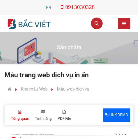
0913030328
Sản phẩm
Mẫu trang web dịch vụ in ấn
Kho mẫu Web
Mẫu web dịch vụ
LINK DEMO
Tổng quan
Tính năng
PDF File