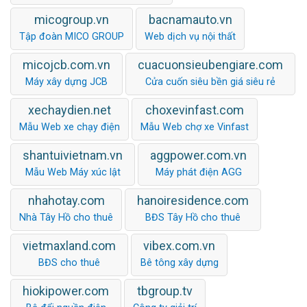
micogroup.vn
bacnamauto.vn
Tập đoàn MICO GROUP
Web dịch vụ nội thất
micojcb.com.vn
cuacuonsieubengiare.com
Máy xây dựng JCB
Cửa cuốn siêu bền giá siêu rẻ
xechaydien.net
choxevinfast.com
Mẫu Web xe chạy điện
Mẫu Web chợ xe Vinfast
shantuivietnam.vn
aggpower.com.vn
Mẫu Web Máy xúc lật
Máy phát điện AGG
nhahotay.com
hanoiresidence.com
Nhà Tây Hồ cho thuê
BĐS Tây Hồ cho thuê
vietmaxland.com
vibex.com.vn
BĐS cho thuê
Bê tông xây dựng
hiokipower.com
tbgroup.tv