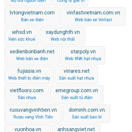
Bộ đổi nguồn điện
Công ty giải trí
lvtongvietnam.com
vinfastvietnam.com.vn
Bán xe điện
Web bán xe Vinfast
iehsd.vn
xaydunghth.vn
Viện sức khoẻ
Web nội thất
xedienbonbanh.net
starpoly.vn
Web bán xe điện
Web XNK hạt nhựa
fujiasia.vn
vinares.net
Web thiết bị điện máy
Sản xuất hạt nhựa
vietfloors.com
emegroup.com.vn
Sàn nhựa
Sản xuất tủ điện
ruouvangvinhtien.vn
dominh.com.vn
Rượu vang Vĩnh Tiến
Sản xuất bao bì
vuonhoa.vn
anhsangviet.net