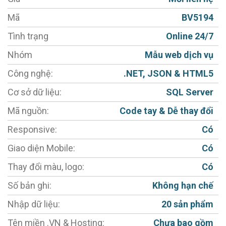
Máy tính bảng; Điện thoại di động lợi cho khách hàng.
Mã
BV5194
- Giao diện đẹp, phù hợp với gu thẩm mỹ của người
Việt, sản phẩm hiển thị rõ ràng, hình ảnh kích thước
Tình trạng
Online 24/7
hợp lý, sắc nét, không bị scale (giãn) hình.
Nhóm
Mẫu web dịch vụ
- Cho phép đăng bài Giới thiệu - Lĩnh vực hoạt
Công nghệ:
.NET, JSON & HTML5
động - Thiết bị nhà máy - Dự án - Hỏi đáp - Download
Cơ sở dữ liệu:
SQL Server
tài liệu - Chăm sóc khách hàng - Tin tức - Liên hệ.
Mã nguồn:
Code tay & Dễ thay đổi
- Ngôn ngữ 01: Tiếng Việt (Có thể đổi sang ngôn ngữ
Responsive:
Có
khác)
Giao diện Mobile:
Có
- Tích hợp Album ảnh, Video Clips . (Có thể mở rộng
thêm tính năng khác)
Thay đổi màu, logo:
Có
- Module quản lý và đăng các sản phẩm.
Số bản ghi:
Không hạn chế
- Chèn Video, hình ảnh vào web công ty trong từng
Nhập dữ liệu:
20 sản phẩm
sản phẩm chỉ bằng 1 thao tác đơn giản.
Tên miền .VN & Hosting:
Chưa bao gồm