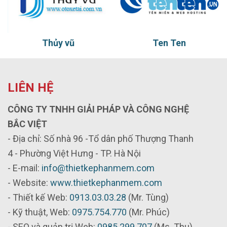
Thủy vũ
Ten Ten
LIÊN HỆ
CÔNG TY TNHH GIẢI PHÁP VÀ CÔNG NGHỆ
BẮC VIỆT
- Địa chỉ: Số nhà 96 -Tổ dân phố Thượng Thanh
4 - Phường Việt Hưng - TP. Hà Nội
- E-mail:
info@thietkephanmem.com
- Website:
www.thietkephanmem.com
- Thiết kế Web:
0913.03.03.28
(Mr. Tùng)
- Kỹ thuật, Web:
0975.754.770
(Mr. Phúc)
- SEO và quản trị Web:
0985.299.707
(Ms. Thu)