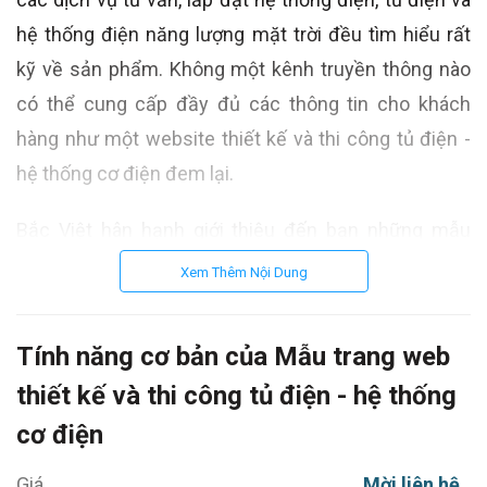
hệ thống điện năng lượng mặt trời đều tìm hiểu rất
kỹ về sản phẩm. Không một kênh truyền thông nào
có thể cung cấp đầy đủ các thông tin cho khách
hàng như một website thiết kế và thi công tủ điện -
hệ thống cơ điện đem lại.
Bắc Việt hân hạnh giới thiệu đến bạn những mẫu
website thiết kế và thi công tủ điện - hệ thống cơ
Xem Thêm Nội Dung
điện sang trọng, chuyên nghiệp và đẳng cấp.
Một số tính năng cơ bản Website thiết kế
Tính năng cơ bản của Mẫu trang web
và thi công tủ điện - hệ thống cơ điện:
thiết kế và thi công tủ điện - hệ thống
- Giao diện tùy biến chuyên nghiệp (Thiết kế Web
cơ điện
Responsive) hiển thị tốt trên mọi thiết bị: Máy tính;
Giá
Mời liên hệ