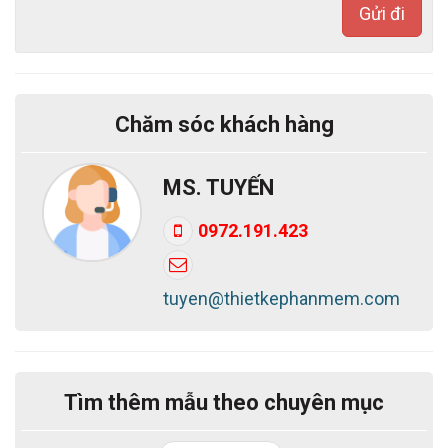
Gửi đi
- Website chuẩn SEO, dễ SEO lên top.
Với mẫu website thiết kế và thi công tủ điện - hệ
thống cơ điện bạn sẽ hoàn toàn làm chủ cuộc chơi
thương trường của mình. Dễ dàng thực hiện các
Chăm sóc khách hàng
chiến lược kinh doanh, quảng bá và marketing cho
sản phẩm dich vụ của mình. Với những mẫu bên
MS. TUYẾN
dưới, Bắc Việt hy vọng sẽ giúp bạn tìm được những
0972.191.423
mẫu ưng ý hoặc có thể nảy ra được ý tưởng cho
trang web của bạn. Nếu bạn cần thiết kế website giới
tuyen@thietkephanmem.com
thiệu dịch vụ theo yêu cầu, hãy liên hệ với Bắc Việt
theo hotline:
0913.03.03.28
(Mr. Tùng).
Chúc bạn thành công!
Tìm thêm mẫu theo chuyên mục