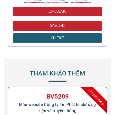
LINK DEMO
XEM ẢNH
CHI TIẾT
THAM KHẢO THÊM
ng
Khuyên dùng
BV5209
Mẫu website Công ty Tín Phát tổ chức sự
kiện và truyền thông