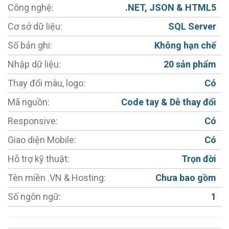
sử dụng khi bàn giao cho khách hàng với việc chỉnh
Công nghệ:
.NET, JSON & HTML5
sửa trang, upload bài viết, hình ảnh, video clip, dịch vụ
Cơ sở dữ liệu:
SQL Server
giống như soạn thảo trên word vậy.
Số bản ghi:
Không hạn chế
Một số tính năng cơ bản
Mẫu website dịch
Nhập dữ liệu:
20 sản phẩm
vụ dịch thuật
:
Thay đổi màu, logo:
Có
- Giao diện tùy biến chuyên nghiệp (Thiết kế Web
Mã nguồn:
Code tay & Dễ thay đổi
Responsive) hiển thị tốt trên mọi thiết bị: Máy tính;
Máy tính bảng; Điện thoại di động lợi cho khách hàng.
Responsive:
Có
- Giao diện đẹp, phù hợp với gu thẩm mỹ của người
Giao diện Mobile:
Có
Việt, sản phẩm hiển thị rõ ràng, hình ảnh kích thước
Hỗ trợ kỹ thuật:
Trọn đời
hợp lý, sắc nét, không bị scale (giãn) hình.
Tên miền .VN & Hosting:
Chưa bao gồm
- Cho phép đăng bài Giới thiệu - Báo giá - Dịch vụ -
Số ngôn ngữ:
1
Chuyên ngành - Ngôn ngữ - Chất lượng - Khách hàng
- Đối tác - Tin tức - Liên hệ.