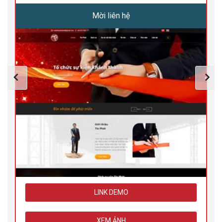
Mời liên hệ
LINK DEMO
XEM ẢNH