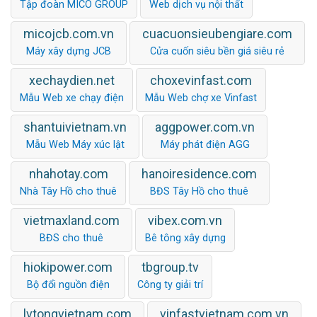
Tập đoàn MICO GROUP
Web dịch vụ nội thất
micojcb.com.vn
cuacuonsieubengiare.com
Máy xây dựng JCB
Cửa cuốn siêu bền giá siêu rẻ
xechaydien.net
choxevinfast.com
Mẫu Web xe chạy điện
Mẫu Web chợ xe Vinfast
shantuivietnam.vn
aggpower.com.vn
Mẫu Web Máy xúc lật
Máy phát điện AGG
nhahotay.com
hanoiresidence.com
Nhà Tây Hồ cho thuê
BĐS Tây Hồ cho thuê
vietmaxland.com
vibex.com.vn
BĐS cho thuê
Bê tông xây dựng
hiokipower.com
tbgroup.tv
Bộ đổi nguồn điện
Công ty giải trí
lvtongvietnam.com
vinfastvietnam.com.vn