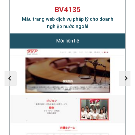
ng
BV4135
Mẫu trang web dịch vụ pháp lý cho doanh
nghiệp nước ngoài
Mời liên hệ