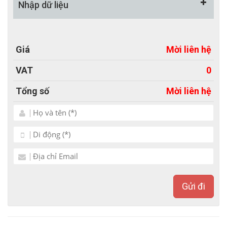
Nhập dữ liệu
sản phẩm chỉ bằng 1 thao tác đơn giản.
- Tính năng Zoom, lật ảnh.
- MIỄN PHÍ Tích hợp công cụ chat trực tuyến
Giá
Mời liên hệ
Facebook / Zalo.
- Hỗ trợ đổi màu chủ đạo miễn phí
VAT
0
- Hỗ trợ tối đa cho việc chăm sóc khách hàng.
Tổng số
Mời liên hệ
- Thiết kế web chuẩn SEO, đầy đủ các công cụ hỗ trợ
SEO.
+ URL Thân thiện
+ Thẻ meta chung cho website
+ Thẻ meta cho từng sản phẩm, tin tức
Gửi đi
+ Thẻ tags cho từng sản phẩm, tin tức
- Hệ thống quản trị đẹp mắt, thân thiện và dễ sử
dụng.