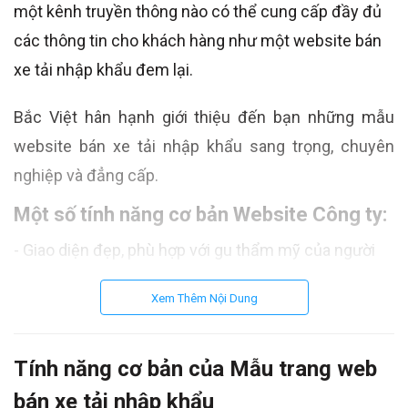
một kênh truyền thông nào có thể cung cấp đầy đủ
các thông tin cho khách hàng như một website bán
xe tải nhập khẩu đem lại.
Bắc Việt hân hạnh giới thiệu đến bạn những mẫu
website bán xe tải nhập khẩu sang trọng, chuyên
nghiệp và đẳng cấp.
Một số tính năng cơ bản Website Công ty:
- Giao diện đẹp, phù hợp với gu thẩm mỹ của người
Việt, sản phẩm hiển thị rõ ràng, hình ảnh kích thước
Xem Thêm Nội Dung
hợp lý, sắc nét, không bị scale (giãn) hình.
- Giao diện tùy biến chuyên nghiệp (Thiết kế Web
Tính năng cơ bản của Mẫu trang web
Responsive) hiển thị tốt trên mọi thiết bị: Máy tính;
Máy tính bảng; Điện thoại di động.
bán xe tải nhập khẩu