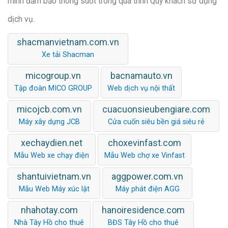
mình đảm bảo thông suốt trong quá trình Quý khách sử dụng
dịch vụ.
shacmanvietnam.com.vn
Xe tải Shacman
micogroup.vn
bacnamauto.vn
Tập đoàn MICO GROUP
Web dịch vụ nội thất
micojcb.com.vn
cuacuonsieubengiare.com
Máy xây dựng JCB
Cửa cuốn siêu bền giá siêu rẻ
xechaydien.net
choxevinfast.com
Mẫu Web xe chạy điện
Mẫu Web chợ xe Vinfast
shantuivietnam.vn
aggpower.com.vn
Mẫu Web Máy xúc lật
Máy phát điện AGG
nhahotay.com
hanoiresidence.com
Nhà Tây Hồ cho thuê
BĐS Tây Hồ cho thuê