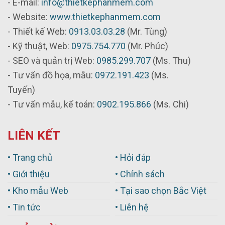
- E-mail:
info@thietkephanmem.com
- Website:
www.thietkephanmem.com
- Thiết kế Web:
0913.03.03.28
(Mr. Tùng)
- Kỹ thuật, Web:
0975.754.770
(Mr. Phúc)
- SEO và quản trị Web:
0985.299.707
(Ms. Thu)
- Tư vấn đồ họa, mẫu:
0972.191.423
(Ms.
Tuyến)
- Tư vấn mẫu, kế toán:
0902.195.866
(Ms. Chi)
LIÊN KẾT
• Trang chủ
• Hỏi đáp
• Giới thiệu
• Chính sách
• Kho mẫu Web
• Tại sao chọn Bắc Việt
• Tin tức
• Liên hệ