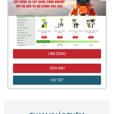
LINK DEMO
XEM ẢNH
CHI TIẾT