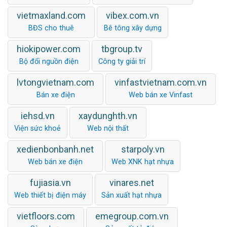
vietmaxland.com
vibex.com.vn
BĐS cho thuê
Bê tông xây dựng
hiokipower.com
tbgroup.tv
Bộ đổi nguồn điện
Công ty giải trí
lvtongvietnam.com
vinfastvietnam.com.vn
Bán xe điện
Web bán xe Vinfast
iehsd.vn
xaydunghth.vn
Viện sức khoẻ
Web nội thất
xedienbonbanh.net
starpoly.vn
Web bán xe điện
Web XNK hạt nhựa
fujiasia.vn
vinares.net
Web thiết bị điện máy
Sản xuất hạt nhựa
vietfloors.com
emegroup.com.vn