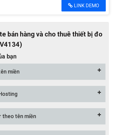
LINK DEMO
e bán hàng và cho thuê thiết bị đo
BV4134)
ủa bạn
tên miền
Hosting
r theo tên miền