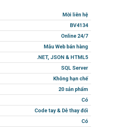
i động lợi cho khách hàng.
 người Việt, sản phẩm hiển thị rõ ràng,
Mời liên hệ
cale (giãn) hình.
BV4134
 Thương hiệu - Kiểm định - Cho thuê máy
Online 24/7
Mẫu Web bán hàng
.NET, JSON & HTML5
ở rộng thêm tính năng khác)
SQL Server
àng và tiện cho khách thao tác lựa chọn,
Không hạn chế
20 sản phẩm
pon tiện lợi.
Có
 có sẵn report báo cáo doanh thu thông
Code tay & Dễ thay đổi
Có
án offline, online đầy đủ không thiếu thứ