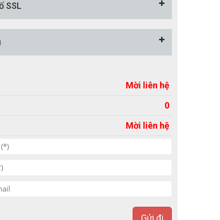
ố SSL
u
Mời liên hệ
0
Mời liên hệ
Gửi đi