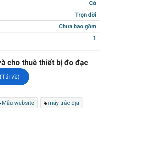
Có
g từng sản phẩm chỉ bằng 1 thao tác đơn
Trọn đời
Chưa bao gồm
1
Facebook / Zalo.
à cho thuê thiết bị đo đạc
 hỗ trợ SEO.
Tải về)
Mẫu website
máy trắc địa
sử dụng.