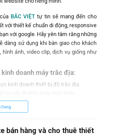
một website cho riêng mình.
 của
BẮC VIỆT
tự tin sẽ mang đến cho
t với thiết kế chuẩn di động, responsive
 bạn với google. Hãy yên tâm rằng những
dễ dàng sử dụng khi bàn giao cho khách
, hình ảnh, video clip, dịch vụ giống như
 kinh doanh máy trắc địa:
ực kinh doanh thiết bị đồ trắc địa
ật tư sắt, thiết bị máy móc khác...
te bán hàng
và cho thuê thiết bị
i Dung
e bán hàng và cho thuê thiết
ế Web Responsive) hiển thị tốt trên mọi