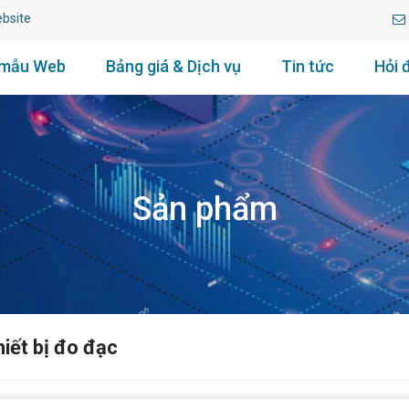
uy tín lâu năm.
 mẫu Web
Bảng giá & Dịch vụ
Tin tức
Hỏi 
Sản phẩm
iết bị đo đạc