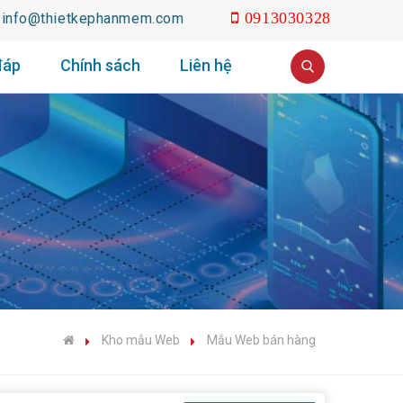
info@thietkephanmem.com
0913030328
đáp
Chính sách
Liên hệ
Kho mẫu Web
Mẫu Web bán hàng