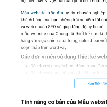
hội hiện nay. Vì vậy, bạn cần phải có ít nhất 
Mẫu website trắc địa
uy tín chuyên nghiệp
khách hàng của bạn những trải nghiệm tốt nhấ
và web chuẩn SEO sẽ giúp tăng độ uy tín của
mẫu website của Chúng tôi thiết kế cực kì 
hàng với việc chỉnh sửa trang, upload bài viết
soạn thảo trên word vậy.
Các đơn vị nên sử dụng Thiết kế web
Các đơn vị chuyên hoạt động trong lĩnh v
Các đơn vị cung cấp các thiết bị cơ khí, v
Một số tính năng cơ bản
Mẫu websi
Xem Thêm Nộ
đo đạc:
Tính năng cơ bản của Mẫu websit
- Giao diện tùy biến chuyên nghiệp (Thiết k