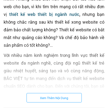
web cho bạn, vì khi tìm trên mạng có rất nhiều đơn
vị
thiết kế web thiết bị ngành nước
,
nhưng bạn
không chắc rằng sau khi thiết kế xong website có
đảm bảo chất lượng không? Thiết kế website có bắt
mắt như quảng cáo không? Và chế độ bảo hành về
sản phẩm có tốt không?...
Với nhiều năm kinh nghiệm trong lĩnh vực thiết kế
website đa ngành nghề, cùng đội ngũ thiết kế trẻ
giàu nhiệt huyết, sáng tạo và vô cùng năng động,
BẮC VIỆT
tự tin mang đến dịch vụ
thiết kế website
chuẩn SEO
dành cho bạn. Đến với chúng tôi, bạn sẽ
có ngay một giao diện web chuyên nghiệp chuẩn
Xem Thêm Nội Dung
SEO, dễ vận hành, tiết kiệm chi phí tối đa. Website hỗ