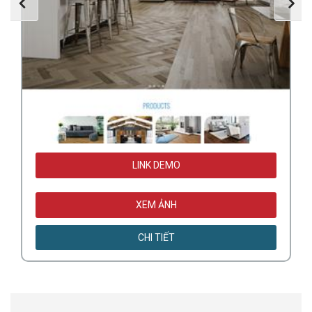
LINK DEMO
XEM ẢNH
CHI TIẾT