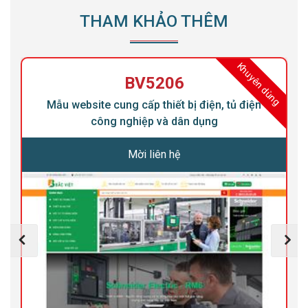
THAM KHẢO THÊM
ng
Khuyên dùng
BV5206
Mẫu website cung cấp thiết bị điện, tủ điện
công nghiệp và dân dụng
Mời liên hệ