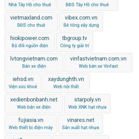
Nhà Tây Hồ cho thuê
BĐS Tây Hồ cho thuê
vietmaxland.com
vibex.com.vn
BĐS cho thuê
Bê tông xây dựng
hiokipower.com
tbgroup.tv
Bộ đổi nguồn điện
Công ty giải trí
lvtongvietnam.com
vinfastvietnam.com.vn
Bán xe điện
Web bán xe Vinfast
iehsd.vn
xaydunghth.vn
Viện sức khoẻ
Web nội thất
xedienbonbanh.net
starpoly.vn
Web bán xe điện
Web XNK hạt nhựa
fujiasia.vn
vinares.net
Web thiết bị điện máy
Sản xuất hạt nhựa