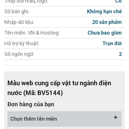
Thay đổi màu, logo:
Có
- Cho phép đăng bài Giới thiệu - Sản phẩm - Chính
Số bản ghi:
Không hạn chế
sách bán hàng - Thư viện - Đại lý - Tin tức - Liên hệ.
Nhập dữ liệu:
20 sản phẩm
- Ngôn ngữ 01: Tiếng Việt (Có thể đổi sang ngôn ngữ
khác).
Tên miền .VN & Hosting:
Chưa bao gồm
- Module quản lý và đăng các sản phẩm.
Hỗ trợ kỹ thuật:
Trọn đời
- Chèn Video, hình ảnh vào web công ty trong từng
Số ngôn ngữ:
2
sản phẩm chỉ bằng 1 thao tác đơn giản.
- Tính năng Zoom, lật ảnh.
- MIỄN PHÍ Tích hợp công cụ chat trực tuyến
Mẫu web cung cấp vật tư ngành điện
Facebook / Zalo.
nước (Mã: BV5144)
- Hỗ trợ đổi màu chủ đạo miễn phí.
Đơn hàng của bạn
- Hỗ trợ tối đa cho việc chăm sóc khách hàng.
-
Thiết kế web chuẩn SEO
, đầy đủ các công cụ hỗ trợ
Chọn thêm tên miền
SEO.