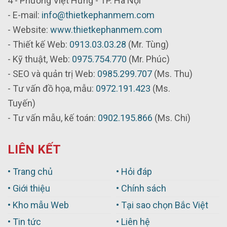
4 - Phường Việt Hưng - TP. Hà Nội
- E-mail:
info@thietkephanmem.com
- Website:
www.thietkephanmem.com
- Thiết kế Web:
0913.03.03.28
(Mr. Tùng)
- Kỹ thuật, Web:
0975.754.770
(Mr. Phúc)
- SEO và quản trị Web:
0985.299.707
(Ms. Thu)
- Tư vấn đồ họa, mẫu:
0972.191.423
(Ms.
Tuyến)
- Tư vấn mẫu, kế toán:
0902.195.866
(Ms. Chi)
LIÊN KẾT
• Trang chủ
• Hỏi đáp
• Giới thiệu
• Chính sách
• Kho mẫu Web
• Tại sao chọn Bắc Việt
• Tin tức
• Liên hệ