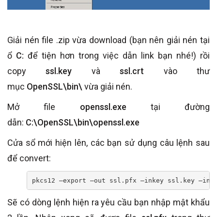
Giải nén file .zip vừa download (bạn nên giải nén tại
ổ
C:
để tiện hơn trong việc dẫn link bạn nhé!) rồi
copy
ssl.key
và
ssl.crt
vào thư
mục
OpenSSL\bin\
vừa giải nén.
Mở file
openssl.exe
tại đường
dẫn:
C:\OpenSSL\bin\openssl.exe
Cửa sổ mới hiện lên, các bạn sử dụng câu lệnh sau
để convert:
pkcs12 –export –out ssl.pfx –inkey ssl.key –in 
Sẽ có dòng lệnh hiện ra yêu cầu bạn nhập mật khẩu