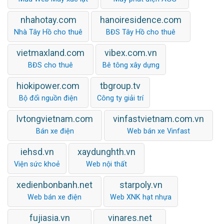
nhahotay.com
hanoiresidence.com
Nhà Tây Hồ cho thuê
BĐS Tây Hồ cho thuê
vietmaxland.com
vibex.com.vn
BĐS cho thuê
Bê tông xây dựng
hiokipower.com
tbgroup.tv
Bộ đổi nguồn điện
Công ty giải trí
lvtongvietnam.com
vinfastvietnam.com.vn
Bán xe điện
Web bán xe Vinfast
iehsd.vn
xaydunghth.vn
Viện sức khoẻ
Web nội thất
xedienbonbanh.net
starpoly.vn
Web bán xe điện
Web XNK hạt nhựa
fujiasia.vn
vinares.net