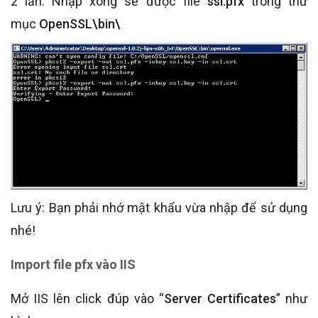
2 lần. Nhập xong sẽ được file
ssl.pfx
trong thư
mục
OpenSSL\bin\
Lưu ý: Bạn phải nhớ mật khẩu vừa nhập để sử dụng
nhé!
Import file pfx vào IIS
Mở IIS lên click đúp vào “
Server Certificates
” như