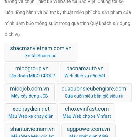
tưởng và chọn Thiết kế Website tại Bắc Việt. Chúng tôi sẽ
luôn đồng hành và hỗ trợ kỹ thuật miễn phí cho sản phẩm của
mình đảm bảo thông suốt trong quá trình Quý khách sử dụng
dịch vụ.
shacmanvietnam.com.vn
Xe tải Shacman
micogroup.vn
bacnamauto.vn
Tập đoàn MICO GROUP
Web dịch vụ nội thất
micojcb.com.vn
cuacuonsieubengiare.com
Máy xây dựng JCB
Cửa cuốn siêu bền giá siêu rẻ
xechaydien.net
choxevinfast.com
Mẫu Web xe chạy điện
Mẫu Web chợ xe Vinfast
shantuivietnam.vn
aggpower.com.vn
Mẫu Web Máy xúc lật
Máy phát điện AGG