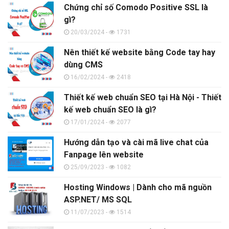
Chứng chỉ số Comodo Positive SSL là
gì?
20/03/2024 -
1731
Nên thiết kế website bằng Code tay hay
dùng CMS
16/02/2024 -
2418
Thiết kế web chuẩn SEO tại Hà Nội - Thiết
kế web chuẩn SEO là gì?
17/01/2024 -
2077
Hướng dẫn tạo và cài mã live chat của
Fanpage lên website
25/09/2023 -
1082
Hosting Windows | Dành cho mã nguồn
ASP.NET/ MS SQL
11/07/2023 -
1514