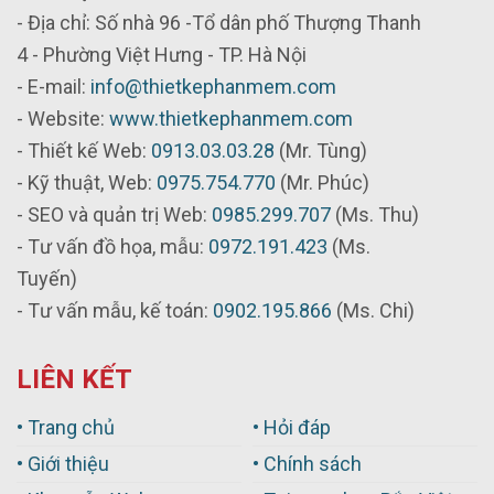
- Địa chỉ: Số nhà 96 -Tổ dân phố Thượng Thanh
4 - Phường Việt Hưng - TP. Hà Nội
- E-mail:
info@thietkephanmem.com
- Website:
www.thietkephanmem.com
- Thiết kế Web:
0913.03.03.28
(Mr. Tùng)
- Kỹ thuật, Web:
0975.754.770
(Mr. Phúc)
- SEO và quản trị Web:
0985.299.707
(Ms. Thu)
- Tư vấn đồ họa, mẫu:
0972.191.423
(Ms.
Tuyến)
- Tư vấn mẫu, kế toán:
0902.195.866
(Ms. Chi)
LIÊN KẾT
• Trang chủ
• Hỏi đáp
• Giới thiệu
• Chính sách