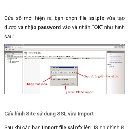
Cửa sổ mới hiện ra, bạn chọn
file ssl.pfx
vừa tạo
được và
nhập password
vào và nhấn “
OK
” như hình
sau:
Cấu hình Site sử dụng SSL vừa Import
Sau khi các bạn
Import file ssl.pfx
lên IIS như hình 8,