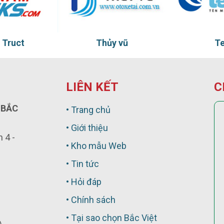
hủy vũ
Ten Ten
LIÊN KẾT
C
 BẮC
• Trang chủ
• Giới thiệu
 4 -
• Kho mẫu Web
• Tin tức
• Hỏi đáp
• Chính sách
• Tại sao chọn Bắc Việt