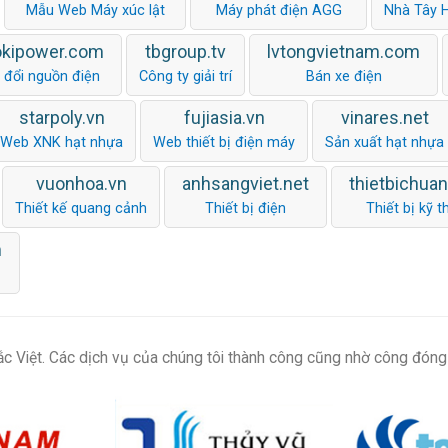
Mẫu Web Máy xúc lật
Máy phát điện AGG
Nhà Tây 
okipower.com
tbgroup.tv
lvtongvietnam.com
 đổi nguồn điện
Công ty giải trí
Bán xe điện
starpoly.vn
fujiasia.vn
vinares.net
Web XNK hạt nhựa
Web thiết bị điện máy
Sản xuất hạt nhựa
vuonhoa.vn
anhsangviet.net
thietbichua
Thiết kế quang cảnh
Thiết bị điện
Thiết bị kỹ t
m
c Việt. Các dịch vụ của chúng tôi thành công cũng nhờ công đóng