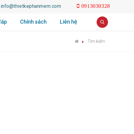
info@thietkephanmem.com
0913030328
đáp
Chính sách
Liên hệ
Tìm kiếm