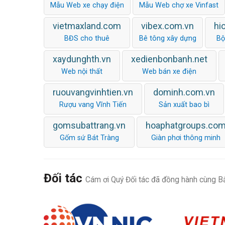
Mẫu Web xe chạy điện
Mẫu Web chợ xe Vinfast
vietmaxland.com
vibex.com.vn
hi
BĐS cho thuê
Bê tông xây dựng
Bộ
xaydunghth.vn
xedienbonbanh.net
Web nội thất
Web bán xe điện
ruouvangvinhtien.vn
dominh.com.vn
Rượu vang Vĩnh Tiến
Sản xuất bao bì
gomsubattrang.vn
hoaphatgroups.co
Gốm sứ Bát Tràng
Giàn phơi thông minh
Đối tác
Cám ơi Quý Đối tác đã đồng hành cùng Bắ