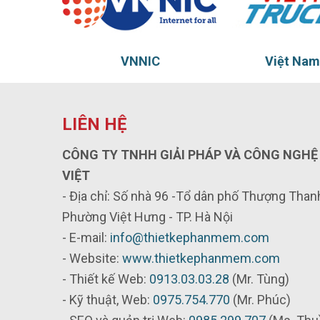
IC
Việt Nam Truct
T
LIÊN HỆ
CÔNG TY TNHH GIẢI PHÁP VÀ CÔNG NGHỆ
VIỆT
- Địa chỉ: Số nhà 96 -Tổ dân phố Thượng Thanh
Phường Việt Hưng - TP. Hà Nội
- E-mail:
info@thietkephanmem.com
- Website:
www.thietkephanmem.com
- Thiết kế Web:
0913.03.03.28
(Mr. Tùng)
- Kỹ thuật, Web:
0975.754.770
(Mr. Phúc)