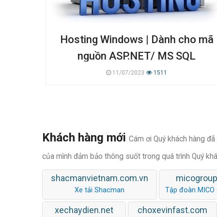
Hosting Windows | Dành cho mã
nguồn ASP.NET/ MS SQL
11/07/2023
1511
Khách hàng mới
Cám ơi Quý khách hàng đã t
của mình đảm bảo thông suốt trong quá trình Quý kh
shacmanvietnam.com.vn
micogroup
Xe tải Shacman
Tập đoàn MICO
xechaydien.net
choxevinfast.com