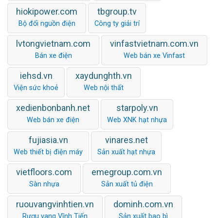
hiokipower.com
tbgroup.tv
Bộ đổi nguồn điện
Công ty giải trí
lvtongvietnam.com
vinfastvietnam.com.vn
Bán xe điện
Web bán xe Vinfast
iehsd.vn
xaydunghth.vn
Viện sức khoẻ
Web nội thất
xedienbonbanh.net
starpoly.vn
Web bán xe điện
Web XNK hạt nhựa
fujiasia.vn
vinares.net
Web thiết bị điện máy
Sản xuất hạt nhựa
vietfloors.com
emegroup.com.vn
Sàn nhựa
Sản xuất tủ điện
ruouvangvinhtien.vn
dominh.com.vn
Rượu vang Vĩnh Tiến
Sản xuất bao bì