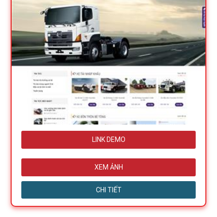
LINK DEMO
XEM ẢNH
CHI TIẾT