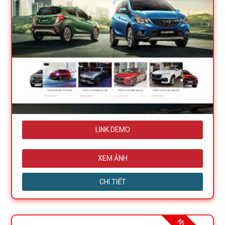
LINK DEMO
XEM ẢNH
CHI TIẾT