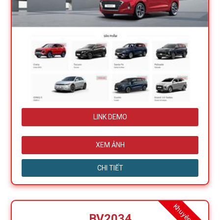
LINK DEMO
XEM ẢNH
CHI TIẾT
Khuyên dùng
BV2034