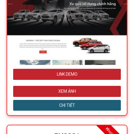
LINK DEMO
XEM ẢNH
CHI TIẾT