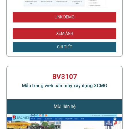
LINK DEMO
XEM ẢNH
CHI TIẾT
BV3107
Mẫu trang web bán máy xây dựng XCMG
Mời liên hệ