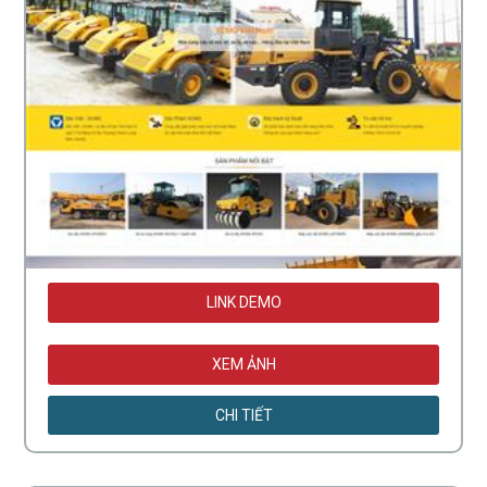
LINK DEMO
XEM ẢNH
CHI TIẾT