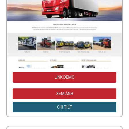
LINK DEMO
XEM ẢNH
CHI TIẾT