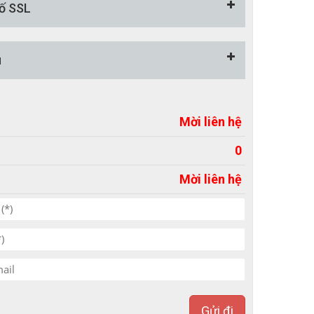
ố SSL
u
Mời liên hệ
0
Mời liên hệ
Gửi đi