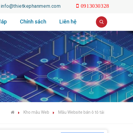
info@thietkephanmem.com
0913030328
đáp
Chính sách
Liên hệ
Kho mẫu Web
Mẫu Website bán ô tô tải