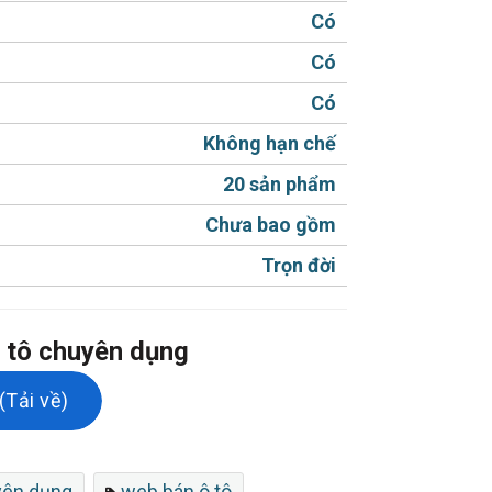
Có
Có
Facebook / Zalo.
Có
Không hạn chế
20 sản phẩm
 hỗ trợ SEO.
Chưa bao gồm
Trọn đời
ô tô chuyên dụng
sử dụng.
Tải về)
hẩm
yên dụng
web bán ô tô