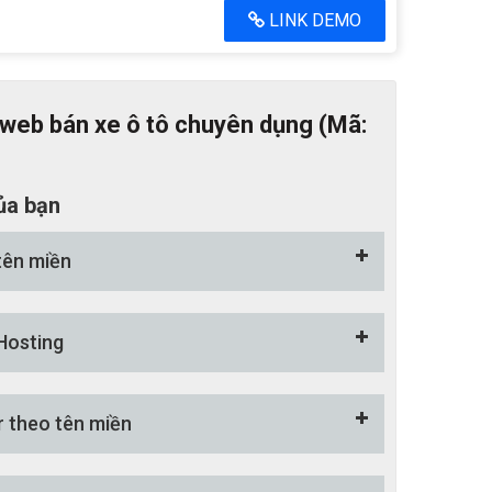
LINK DEMO
web bán xe ô tô chuyên dụng (Mã:
ủa bạn
tên miền
Hosting
r theo tên miền