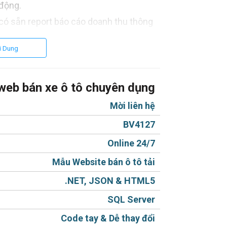
 động.
có sẵn report báo cáo doanh thu thông
i Dung
n hiệu - Báo giá - Tài liệu - Dịch vụ
web bán xe ô tô chuyên dụng
các ngôn ngữ khác).
n offline, online đầy đủ không thiếu thứ
Mời liên hệ
BV4127
ang.
Online 24/7
Mẫu Website bán ô tô tải
h, máy tính tiện lợi cho khách hàng.
.NET, JSON & HTML5
SQL Server
ác Hightlight của sản phẩm.
g từng sản phẩm chỉ bằng 1 thao tác đơn
Code tay & Dễ thay đổi