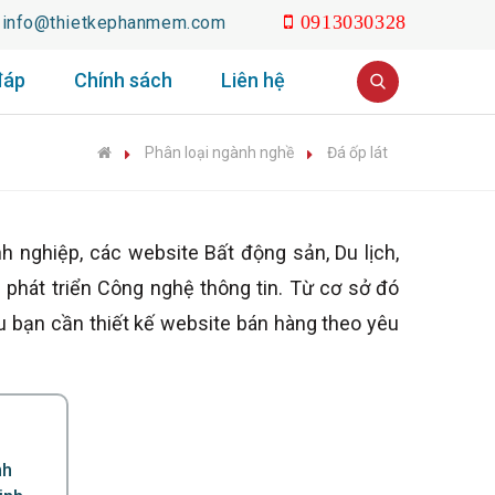
info@thietkephanmem.com
0913030328
đáp
Chính sách
Liên hệ
Phân loại ngành nghề
Đá ốp lát
ghiệp, các website Bất động sản, Du lịch,
 phát triển Công nghệ thông tin. Từ cơ sở đó
u bạn cần thiết kế website bán hàng theo yêu
nh