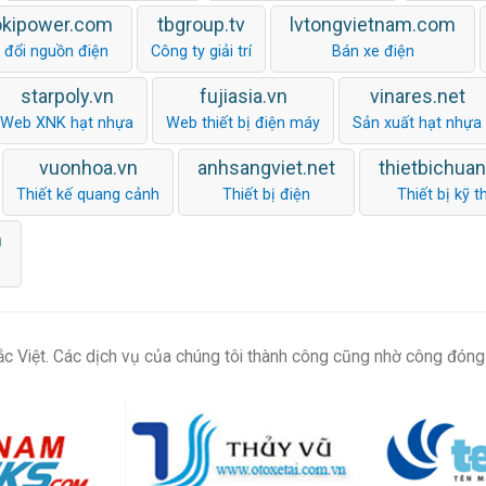
okipower.com
tbgroup.tv
lvtongvietnam.com
 đổi nguồn điện
Công ty giải trí
Bán xe điện
starpoly.vn
fujiasia.vn
vinares.net
Web XNK hạt nhựa
Web thiết bị điện máy
Sản xuất hạt nhựa
vuonhoa.vn
anhsangviet.net
thietbichua
Thiết kế quang cảnh
Thiết bị điện
Thiết bị kỹ t
m
c Việt. Các dịch vụ của chúng tôi thành công cũng nhờ công đóng