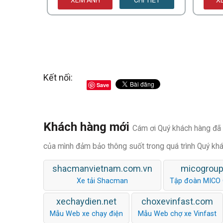
XEM ẢNH
CHI TIẾT
X
Kết nối:
Save
Khách hàng mới
Cám ơi Quý khách hàng đã t
của mình đảm bảo thông suốt trong quá trình Quý kh
shacmanvietnam.com.vn
micogroup
Xe tải Shacman
Tập đoàn MICO
xechaydien.net
choxevinfast.com
Mẫu Web xe chạy điện
Mẫu Web chợ xe Vinfast