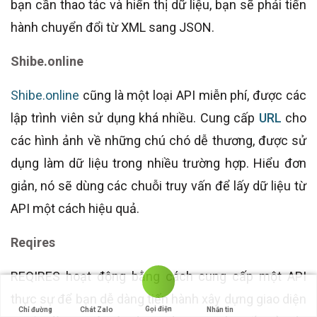
bạn cần thao tác và hiển thị dữ liệu, bạn sẽ phải tiến
hành chuyển đổi từ XML sang JSON.
Shibe.online
Shibe.online
cũng là một loại API miễn phí, được các
lập trình viên sử dụng khá nhiều. Cung cấp
URL
cho
các hình ảnh về những chú chó dễ thương, được sử
dụng làm dữ liệu trong nhiều trường hợp. Hiểu đơn
giản, nó sẽ dùng các chuỗi truy vấn để lấy dữ liệu từ
API một cách hiệu quả.
Reqires
REQIRES hoạt động bằng cách cung cấp một API
thực sự để bạn dễ dàng tiến hành xây dựng giao diện
Gọi điện
Chỉ đường
Chát Zalo
Nhắn tin