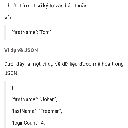
Chuỗi: Là một số ký tự văn bản thuần.
Ví dụ:
"firstName":"Tom"
Ví dụ về JSON
Dưới đây là một ví dụ về dữ liệu được mã hóa trong
JSON:
{
“firstName”: “Johan”,
“lastName”: “Freeman”,
“loginCount”: 4,