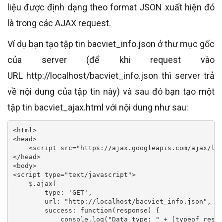
liệu được định dạng theo format JSON xuất hiện đó
là trong các AJAX request.
Ví dụ bạn tạo tập tin bacviet_info.json ở thư mục gốc
của server (để khi request vào
URL http://localhost/bacviet_info.json thì server trả
về nội dung của tập tin này) và sau đó bạn tạo một
tập tin bacviet_ajax.html với nội dung như sau:
<html>

<head>

    <script src="https://ajax.googleapis.com/ajax/lib
</head>

<body>

<script type="text/javascript">

    $.ajax(

        type: 'GET',

        url: "http://localhost/bacviet_info.json",

        success: function(response) {

            console.log("Data type: " + (typeof respo