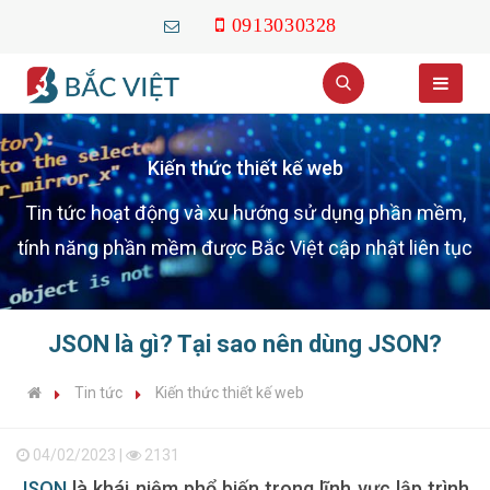
0913030328
Kiến thức thiết kế web
Tin tức hoạt động và xu hướng sử dụng phần mềm,
tính năng phần mềm được Bắc Việt cập nhật liên tục
JSON là gì? Tại sao nên dùng JSON?
Tin tức
Kiến thức thiết kế web
04/02/2023 |
2131
JSON
là khái niệm phổ biến trong lĩnh vực lập trình.