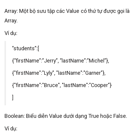
Array: Một bộ sưu tập các Value có thứ tự được gọi là
Array.
Ví dụ:
“students”:[
{“firstName”:”Jerry”, “lastName”:”Michel”},
{"firstName":"Lyly", "lastName":"Garner"},
{"firstName":"Bruce", "lastName":"Cooper"}
]
Boolean: Biểu diễn Value dưới dạng True hoặc False.
Ví dụ: