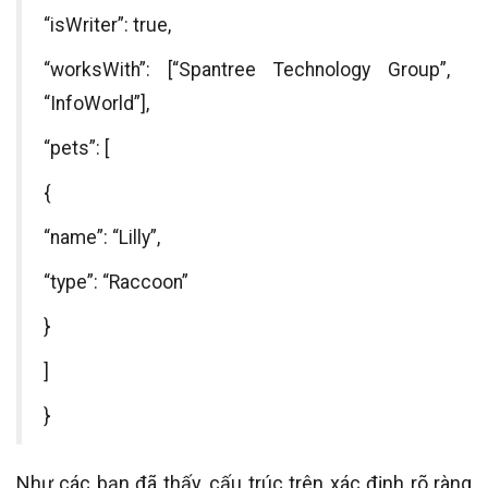
“isWriter”: true,
“worksWith”: [“Spantree Technology Group”,
“InfoWorld”],
“pets”: [
{
“name”: “Lilly”,
“type”: “Raccoon”
}
]
}
Như các bạn đã thấy, cấu trúc trên xác định rõ ràng