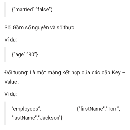
{“married”:”false”)
Số: Gồm số nguyên và số thực.
Ví dụ:
{“age”:”30”}
Đối tượng: Là một mảng kết hợp của các cặp Key –
Value .
Ví dụ:
“employees”: {"firstName":"Tom",
"lastName":"Jackson”}