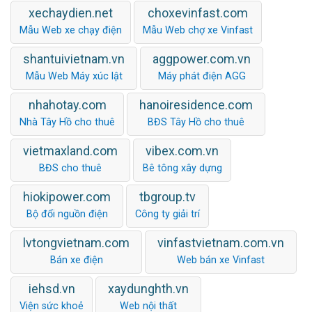
xechaydien.net
choxevinfast.com
Mẫu Web xe chạy điện
Mẫu Web chợ xe Vinfast
shantuivietnam.vn
aggpower.com.vn
Mẫu Web Máy xúc lật
Máy phát điện AGG
nhahotay.com
hanoiresidence.com
Nhà Tây Hồ cho thuê
BĐS Tây Hồ cho thuê
vietmaxland.com
vibex.com.vn
BĐS cho thuê
Bê tông xây dựng
hiokipower.com
tbgroup.tv
Bộ đổi nguồn điện
Công ty giải trí
lvtongvietnam.com
vinfastvietnam.com.vn
Bán xe điện
Web bán xe Vinfast
iehsd.vn
xaydunghth.vn
Viện sức khoẻ
Web nội thất