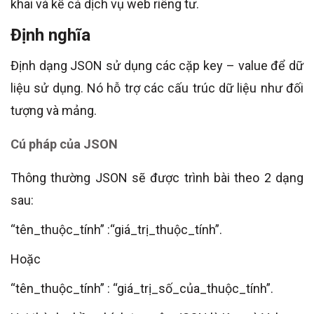
khai và kể cả dịch vụ web riêng tư.
Định nghĩa
Định dạng JSON sử dụng các cặp key – value để dữ
liệu sử dụng. Nó hỗ trợ các cấu trúc dữ liệu như đối
tượng và mảng.
Cú pháp của JSON
Thông thường JSON sẽ được trình bài theo 2 dạng
sau:
“tên_thuộc_tính” :“giá_trị_thuộc_tính”.
Hoặc
“tên_thuộc_tính” : “giá_trị_số_của_thuộc_tính”.