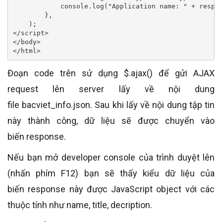
            console.log("Application name: " + respon
        },

    );

</script>

</body>

</html>
Đoạn code trên sử dụng $.ajax() để gửi AJAX
request lên server lấy về nội dung
file bacviet_info.json. Sau khi lấy về nội dung tập tin
này thành công, dữ liệu sẽ được chuyển vào
biến response.
Nếu bạn mở developer console của trình duyệt lên
(nhấn phím F12) bạn sẽ thấy kiểu dữ liệu của
biến response này được JavaScript object với các
thuộc tính như name, title, decription.