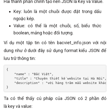
Hai thành phần chính tạo nên JSON là Key và Value.
Key: luôn là một chuỗi được đặt trong dấu
ngoặc kép.
Value: có thể là một chuỗi, số, biểu thức
boolean, mảng hoặc đối tượng.
Ví dụ một tập tin có tên bacviet_info.json với nội
dung như ở dưới đây sử dụng format kiểu JSON để
lưu trữ thông tin:
{

    "name" : "Bắc Việt",

    "title" : "Chuyên thiết kế website tại Hà Nội",

    "description" : "với hàng trăm mẫu website khác n
}
Ta có thể thấy cú pháp của JSON có 2 phần đó
là key và value: