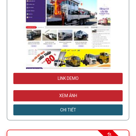
LINK DEMO
XEM ẢNH
CHI TIẾT