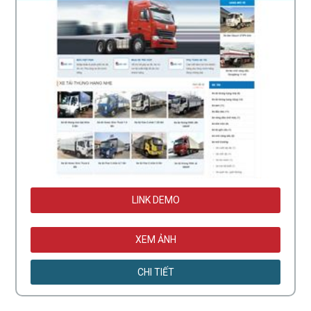
LINK DEMO
XEM ẢNH
CHI TIẾT