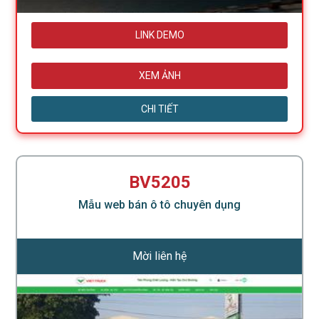
LINK DEMO
XEM ẢNH
CHI TIẾT
BV5205
Mẫu web bán ô tô chuyên dụng
Mời liên hệ