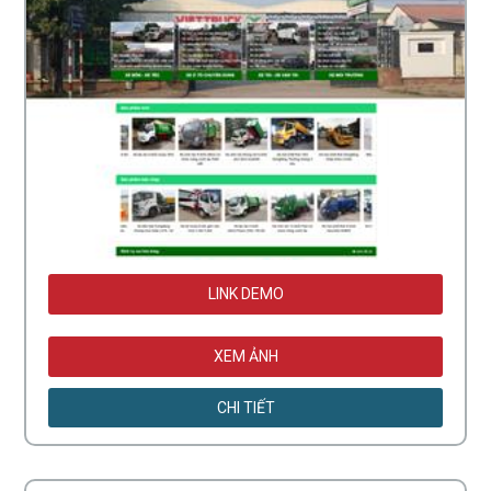
LINK DEMO
XEM ẢNH
CHI TIẾT