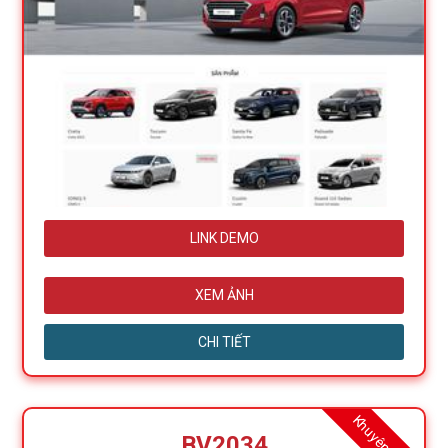
LINK DEMO
XEM ẢNH
CHI TIẾT
Khuyên dùng
BV2034