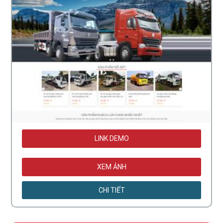
LINK DEMO
XEM ẢNH
CHI TIẾT