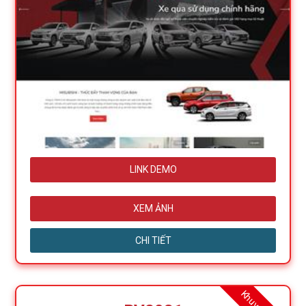
LINK DEMO
XEM ẢNH
CHI TIẾT