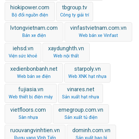
hiokipower.com
tbgroup.tv
Bộ đổi nguồn điện
Công ty giải trí
lvtongvietnam.com
vinfastvietnam.com.vn
Bán xe điện
Web bán xe Vinfast
iehsd.vn
xaydunghth.vn
Viện sức khoẻ
Web nội thất
xedienbonbanh.net
starpoly.vn
Web bán xe điện
Web XNK hạt nhựa
fujiasia.vn
vinares.net
Web thiết bị điện máy
Sản xuất hạt nhựa
vietfloors.com
emegroup.com.vn
Sàn nhựa
Sản xuất tủ điện
ruouvangvinhtien.vn
dominh.com.vn
Rượu vang Vĩnh Tiến
Sản xuất bao bì