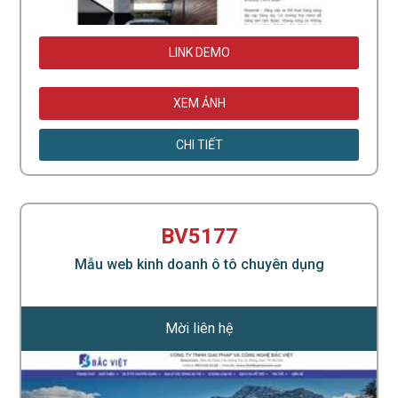
LINK DEMO
XEM ẢNH
CHI TIẾT
BV5177
Mẫu web kinh doanh ô tô chuyên dụng
Mời liên hệ