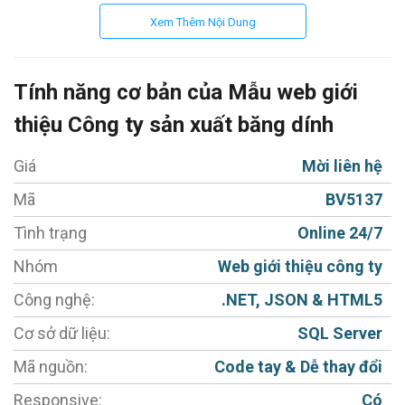
Một số tính năng cơ bản Website giới thiệu
Xem Thêm Nội Dung
công ty sản xuất băng dính:
Tính năng cơ bản của Mẫu web giới
- Giao diện tùy biến chuyên nghiệp (Thiết kế Web
Responsive) hiển thị tốt trên mọi thiết bị: Máy tính;
thiệu Công ty sản xuất băng dính
Máy tính bảng; Điện thoại di động lợi cho khách hàng.
Giá
Mời liên hệ
- Giao diện đẹp, phù hợp với gu thẩm mỹ của người
Mã
BV5137
Việt, sản phẩm hiển thị rõ ràng, hình ảnh kích thước
Tình trạng
Online 24/7
hợp lý, sắc nét, không bị scale (giãn) hình.
- Cho phép đăng bài Giới thiệu - Sản phẩm - Chính
Nhóm
Web giới thiệu công ty
sách bán hàng - Thư viện - Tin tức - Liên hệ.
Công nghệ:
.NET, JSON & HTML5
- Ngôn ngữ 02: Tiếng Việt, Tiếng Anh (Có thể thay đổi
Cơ sở dữ liệu:
SQL Server
được ngôn ngữ khác).
Mã nguồn:
Code tay & Dễ thay đổi
- Tích hợp Album ảnh, Video Clips (Có thể mở rộng
Responsive:
Có