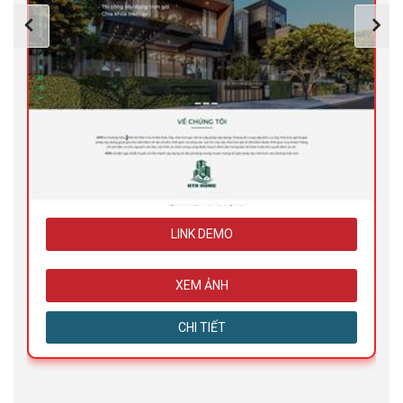
LINK DEMO
XEM ẢNH
CHI TIẾT