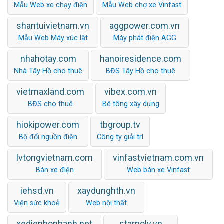
Mẫu Web xe chạy điện
Mẫu Web chợ xe Vinfast
shantuivietnam.vn
aggpower.com.vn
Mẫu Web Máy xúc lật
Máy phát điện AGG
nhahotay.com
hanoiresidence.com
Nhà Tây Hồ cho thuê
BĐS Tây Hồ cho thuê
vietmaxland.com
vibex.com.vn
BĐS cho thuê
Bê tông xây dựng
hiokipower.com
tbgroup.tv
Bộ đổi nguồn điện
Công ty giải trí
lvtongvietnam.com
vinfastvietnam.com.vn
Bán xe điện
Web bán xe Vinfast
iehsd.vn
xaydunghth.vn
Viện sức khoẻ
Web nội thất
xedienbonbanh.net
starpoly.vn