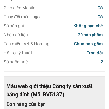
thêm tính năng khác).
Giao diện Mobile:
Có
- Module quản lý và đăng các sản phẩm.
Thay đổi màu, logo:
Có
- Chèn Video, hình ảnh vào web công ty trong từng
sản phẩm chỉ bằng 1 thao tác đơn giản.
Số bản ghi:
Không hạn chế
- Tính năng Zoom, lật ảnh.
Nhập dữ liệu:
20 sản phẩm
- MIỄN PHÍ Tích hợp công cụ chat trực tuyến
Tên miền .VN & Hosting:
Chưa bao gồm
Facebook / Zalo.
Hỗ trợ kỹ thuật:
Trọn đời
- Hỗ trợ đổi màu chủ đạo miễn phí
Số ngôn ngữ:
2
- Hỗ trợ tối đa cho việc chăm sóc khách hàng.
- Thiết kế web chuẩn SEO, đầy đủ các công cụ hỗ trợ
SEO.
Mẫu web giới thiệu Công ty sản xuất
+ URL Thân thiện
băng dính (Mã: BV5137)
+ Thẻ meta chung cho website
Đơn hàng của bạn
+ Thẻ meta cho từng sản phẩm, tin tức