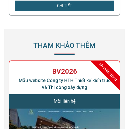
CHI TIẾT
THAM KHẢO THÊM
ng
Khuyên dùng
BV2026
Mẫu website Công ty HTH Thiết kế kiến trúc
và Thi công xây dựng
Mời liên hệ