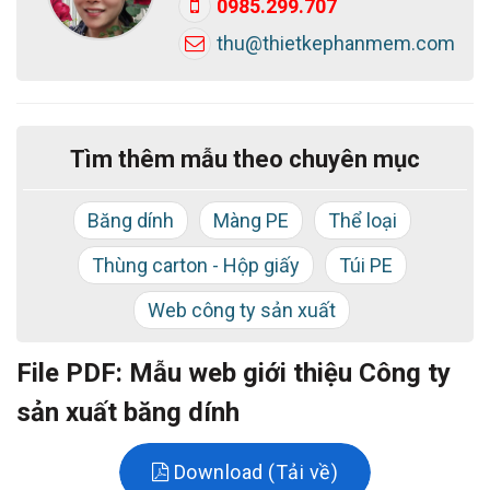
0985.299.707
ban đầu để bạn có thể trải nghiệm mọi tính năng của
thu@thietkephanmem.com
website trước khi bàn giao sản phẩm chính.
Tìm thêm mẫu theo chuyên mục
Băng dính
Màng PE
Thể loại
Thùng carton - Hộp giấy
Túi PE
Web công ty sản xuất
File PDF: Mẫu web giới thiệu Công ty
sản xuất băng dính
Download (Tải về)