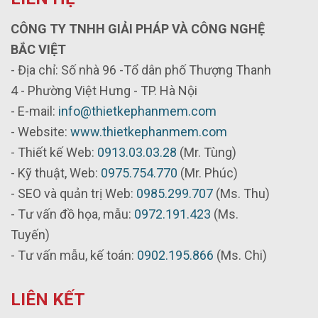
CÔNG TY TNHH GIẢI PHÁP VÀ CÔNG NGHỆ
BẮC VIỆT
- Địa chỉ: Số nhà 96 -Tổ dân phố Thượng Thanh
4 - Phường Việt Hưng - TP. Hà Nội
- E-mail:
info@thietkephanmem.com
- Website:
www.thietkephanmem.com
- Thiết kế Web:
0913.03.03.28
(Mr. Tùng)
- Kỹ thuật, Web:
0975.754.770
(Mr. Phúc)
- SEO và quản trị Web:
0985.299.707
(Ms. Thu)
- Tư vấn đồ họa, mẫu:
0972.191.423
(Ms.
Tuyến)
- Tư vấn mẫu, kế toán:
0902.195.866
(Ms. Chi)
LIÊN KẾT