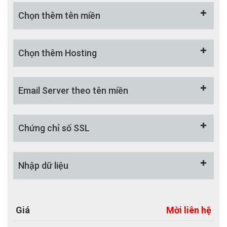
+ Thẻ tags cho từng sản phẩm, tin tức
Chọn thêm tên miền
- Hệ thống quản trị đẹp mắt, thân thiện và dễ sử
dụng.
Chọn thêm Hosting
+ CMS quản trị sản phẩm
+ Sửa nhanh/ Tạm ẩn/ Xóa/ Khôi phục sản
Email Server theo tên miền
phẩm
+ Công cụ quản lý đơn hàng
Chứng chỉ số SSL
+ Công cụ quản lý khách hàng
+ Tùy chọn cho sản phẩm
+ Thuộc tính cho sản phẩm
Nhập dữ liệu
+ Báo cáo / nhật ký hoạt động
- Thiết kế web Bắc Việt hỗ trợ nhập 20 bài viết sản
Giá
Mời liên hệ
phẩm/ Tin tức.