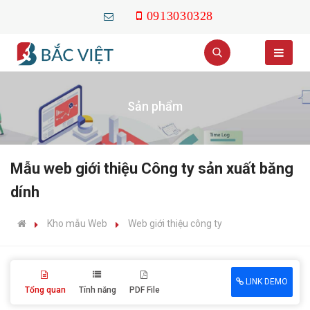
0913030328
Sản phẩm
Mẫu web giới thiệu Công ty sản xuất băng
dính
Kho mẫu Web
Web giới thiệu công ty
LINK DEMO
Tổng quan
Tính năng
PDF File