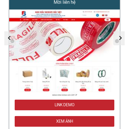
Mời liên hệ
LINK DEMO
XEM ẢNH