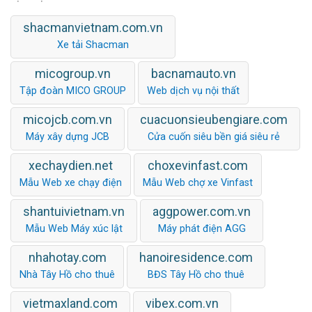
shacmanvietnam.com.vn
Xe tải Shacman
micogroup.vn
bacnamauto.vn
Tập đoàn MICO GROUP
Web dịch vụ nội thất
micojcb.com.vn
cuacuonsieubengiare.com
Máy xây dựng JCB
Cửa cuốn siêu bền giá siêu rẻ
xechaydien.net
choxevinfast.com
Mẫu Web xe chạy điện
Mẫu Web chợ xe Vinfast
shantuivietnam.vn
aggpower.com.vn
Mẫu Web Máy xúc lật
Máy phát điện AGG
nhahotay.com
hanoiresidence.com
Nhà Tây Hồ cho thuê
BĐS Tây Hồ cho thuê
vietmaxland.com
vibex.com.vn