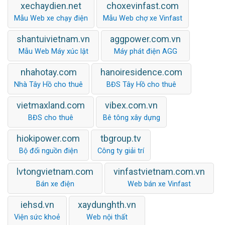
xechaydien.net
choxevinfast.com
Mẫu Web xe chạy điện
Mẫu Web chợ xe Vinfast
shantuivietnam.vn
aggpower.com.vn
Mẫu Web Máy xúc lật
Máy phát điện AGG
nhahotay.com
hanoiresidence.com
Nhà Tây Hồ cho thuê
BĐS Tây Hồ cho thuê
vietmaxland.com
vibex.com.vn
BĐS cho thuê
Bê tông xây dựng
hiokipower.com
tbgroup.tv
Bộ đổi nguồn điện
Công ty giải trí
lvtongvietnam.com
vinfastvietnam.com.vn
Bán xe điện
Web bán xe Vinfast
iehsd.vn
xaydunghth.vn
Viện sức khoẻ
Web nội thất