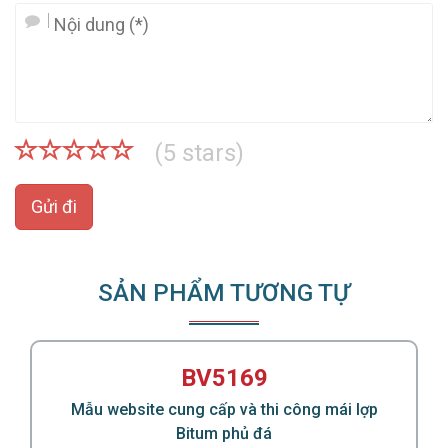
(
5
stars)
Gửi đi
SẢN PHẨM TƯƠNG TỰ
ng
BV5169
Mẫu website cung cấp và thi công mái lợp
Bitum phủ đá