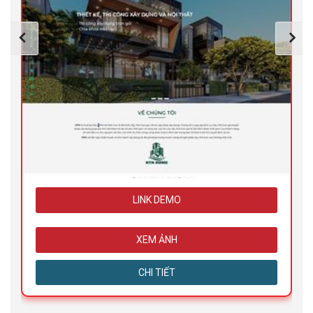
LINK DEMO
XEM ẢNH
CHI TIẾT