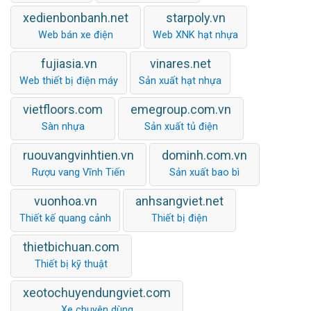
xedienbonbanh.net
starpoly.vn
Web bán xe điện
Web XNK hạt nhựa
fujiasia.vn
vinares.net
Web thiết bị điện máy
Sản xuất hạt nhựa
vietfloors.com
emegroup.com.vn
Sàn nhựa
Sản xuất tủ điện
ruouvangvinhtien.vn
dominh.com.vn
Rượu vang Vĩnh Tiến
Sản xuất bao bì
vuonhoa.vn
anhsangviet.net
Thiết kế quang cảnh
Thiết bị điện
thietbichuan.com
Thiết bị kỹ thuật
xeotochuyendungviet.com
Xe chuyên dùng