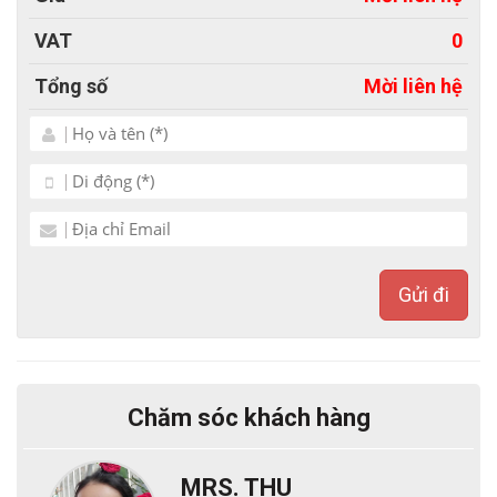
VAT
0
- Hệ thống quản trị đẹp mắt, thân thiện và dễ sử
dụng.
Tổng số
Mời liên hệ
+ CMS quản trị sản phẩm
+ Sửa nhanh/ Tạm ẩn/ Xóa/ Khôi phục sản phẩm
+ Công cụ quản lý đơn hàng
+ Công cụ quản lý khách hàng
+ Tùy chọn cho sản phẩm
Gửi đi
+ Thuộc tính cho sản phẩm
+ Báo cáo / nhật ký hoạt động
- Thiết kế web Bắc Việt hỗ trợ nhập 20 bài viết sản
Chăm sóc khách hàng
phẩm/ Tin tức.
- Hỗ trợ design Banner/ Logo...
MRS. THU
- Cung cấp tài liệu hướng dẫn kèm hình ảnh chi tiết.