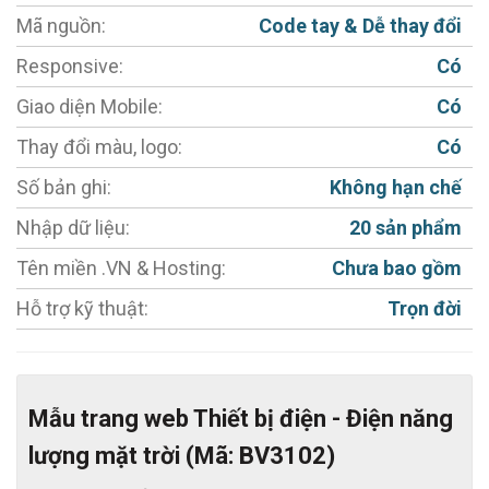
điện
- Điện năng lượng mặt trời:
Mã nguồn:
Code tay & Dễ thay đổi
- Giao diện tùy biến chuyên nghiệp (Thiết kế Web
Responsive:
Có
Responsive) hiển thị tốt trên mọi thiết bị: Máy tính;
Giao diện Mobile:
Có
Máy tính bảng; Điện thoại di động lợi cho khách hàng.
Thay đổi màu, logo:
Có
- Giao diện đẹp, phù hợp với gu thẩm mỹ của người
Số bản ghi:
Không hạn chế
Việt, sản phẩm hiển thị rõ ràng, hình ảnh kích thước
Nhập dữ liệu:
20 sản phẩm
hợp lý, sắc nét, không bị scale (giãn) hình.
- Cho phép đăng bài Giới thiệu - Sản phẩm - Dịch vụ -
Tên miền .VN & Hosting:
Chưa bao gồm
Dự án - Album ảnh - Video - Quản lý tài liệu - Tin tức -
Hỗ trợ kỹ thuật:
Trọn đời
Liên hệ.
- Ngôn ngữ 02: Tiếng Việt, Tiếng Anh (Có thể đổi
sang ngôn ngữ khác)
Mẫu trang web Thiết bị điện - Điện năng
- Tích hợp Album ảnh, Video Clips . (Có thể mở rộng
lượng mặt trời (Mã: BV3102)
thêm tính năng khác)