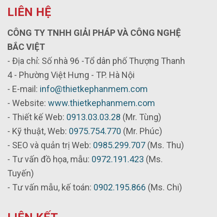
LIÊN HỆ
CÔNG TY TNHH GIẢI PHÁP VÀ CÔNG NGHỆ
BẮC VIỆT
- Địa chỉ: Số nhà 96 -Tổ dân phố Thượng Thanh
4 - Phường Việt Hưng - TP. Hà Nội
- E-mail:
info@thietkephanmem.com
- Website:
www.thietkephanmem.com
- Thiết kế Web:
0913.03.03.28
(Mr. Tùng)
- Kỹ thuật, Web:
0975.754.770
(Mr. Phúc)
- SEO và quản trị Web:
0985.299.707
(Ms. Thu)
- Tư vấn đồ họa, mẫu:
0972.191.423
(Ms.
Tuyến)
- Tư vấn mẫu, kế toán:
0902.195.866
(Ms. Chi)