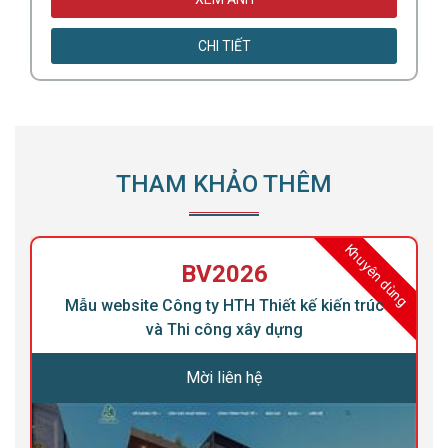
CHI TIẾT
THAM KHẢO THÊM
ng
Khuyên dùng
BV2026
Mẫu website Công ty HTH Thiết kế kiến trúc
và Thi công xây dựng
Mời liên hệ