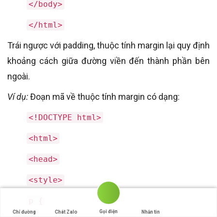
</body>
</html>
Trái ngược với padding, thuộc tính margin lại quy định
khoảng cách giữa đường viền đến thành phần bên
ngoài.
Ví dụ:
Đoạn mã về thuộc tính margin có dạng:
<!DOCTYPE html>
<html>
<head>
<style>
p {
Gọi điện
Chỉ đường
Chát Zalo
Nhắn tin