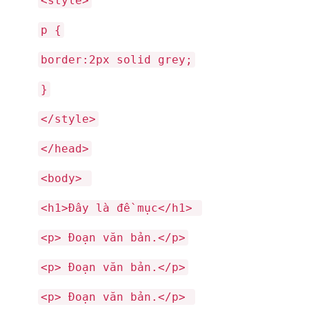
<style>
p {
border:2px solid grey;
}
</style>
</head>
<body>
<h1>Đây là đề mục</h1>
<p> Đoạn văn bản.</p>
<p> Đoạn văn bản.</p>
<p> Đoạn văn bản.</p>