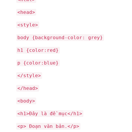
<head>
<style>
body {background-color: grey}
h1 {color:red}
p {color:blue}
</style>
</head>
<body>
<h1>Đây là đề mục</h1>
<p> Đoạn văn bản.</p>