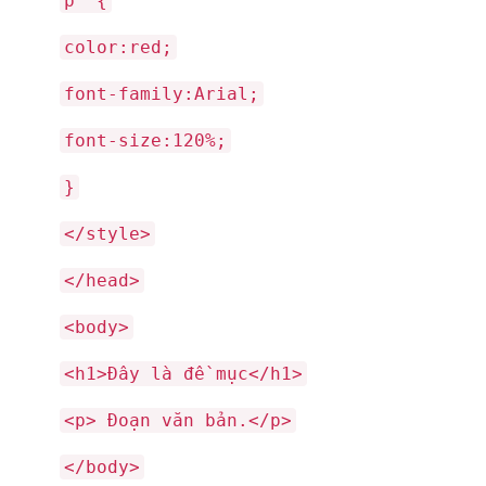
p {
color:red;
font-family:Arial;
font-size:120%;
}
</style>
</head>
<body>
<h1>Đây là đề mục</h1>
<p> Đoạn văn bản.</p>
</body>