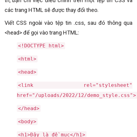
trí, bạn chỉ việc điều chỉnh trên một tệp tin CSS và
các trang HTML sẽ được thay đổi theo.
Viết CSS ngoài vào tệp tin .css, sau đó thông qua
<head> để gọi vào trang HTML:
<!DOCTYPE html>
<html>
<head>
<link rel="stylesheet"
href="/uploads/2022/12/demo_style.css">
</head>
<body>
<h1>Đây là đề mục</h1>