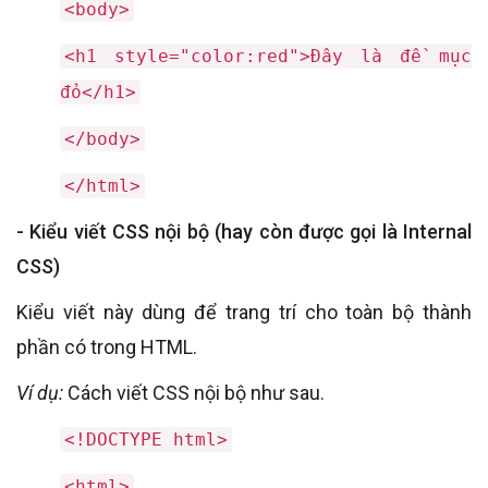
<body>
<h1 style="color:red">Đây là đề mục
đỏ</h1>
</body>
</html>
- Kiểu viết CSS nội bộ (hay còn được gọi là Internal
CSS)
Kiểu viết này dùng để trang trí cho toàn bộ thành
phần có trong HTML.
Ví dụ:
Cách viết CSS nội bộ như sau.
<!DOCTYPE html>
<html>