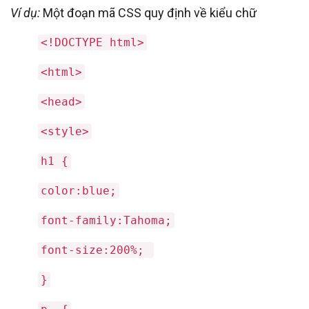
Ví dụ:
Một đoạn mã CSS quy định về kiểu chữ
<!DOCTYPE html>
<html>
<head>
<style>
h1 {
color:blue;
font-family:Tahoma;
font-size:200%;
}