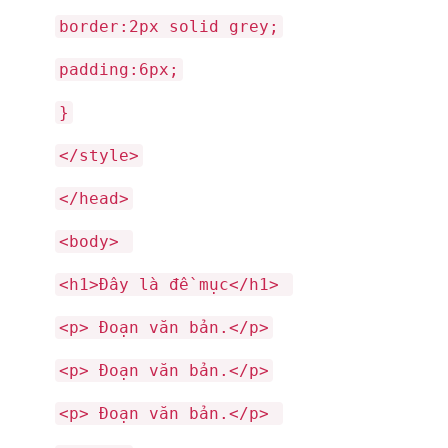
border:2px solid grey;
padding:6px;
}
</style>
</head>
<body>
<h1>Đây là đề mục</h1>
<p> Đoạn văn bản.</p>
<p> Đoạn văn bản.</p>
<p> Đoạn văn bản.</p>