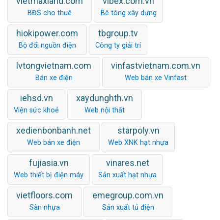
vietmaxland.com
vibex.com.vn
BĐS cho thuê
Bê tông xây dựng
hiokipower.com
tbgroup.tv
Bộ đổi nguồn điện
Công ty giải trí
lvtongvietnam.com
vinfastvietnam.com.vn
Bán xe điện
Web bán xe Vinfast
iehsd.vn
xaydunghth.vn
Viện sức khoẻ
Web nội thất
xedienbonbanh.net
starpoly.vn
Web bán xe điện
Web XNK hạt nhựa
fujiasia.vn
vinares.net
Web thiết bị điện máy
Sản xuất hạt nhựa
vietfloors.com
emegroup.com.vn
Sàn nhựa
Sản xuất tủ điện