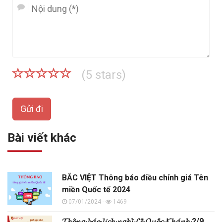
(
5
stars)
Gửi đi
Bài viết khác
BẮC VIỆT Thông báo điều chỉnh giá Tên
miền Quốc tế 2024
07/01/2024 -
1469
𝓣𝓱𝓸̂𝓷𝓰 𝓫𝓪́𝓸 𝓵𝓲̣𝓬𝓱 𝓷𝓰𝓱𝓲̉ 𝓛𝓮̂̃ 𝓠𝓾𝓸̂́𝓬 𝓚𝓱𝓪́𝓷𝓱 2/9