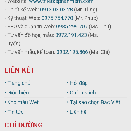
- Website:
www.thietkephanmem.com
- Thiết kế Web:
0913.03.03.28
(Mr. Tùng)
- Kỹ thuật, Web:
0975.754.770
(Mr. Phúc)
- SEO và quản trị Web:
0985.299.707
(Ms. Thu)
- Tư vấn đồ họa, mẫu:
0972.191.423
(Ms.
Tuyến)
- Tư vấn mẫu, kế toán:
0902.195.866
(Ms. Chi)
LIÊN KẾT
• Trang chủ
• Hỏi đáp
• Giới thiệu
• Chính sách
• Kho mẫu Web
• Tại sao chọn Bắc Việt
• Tin tức
• Liên hệ
CHỈ ĐƯỜNG