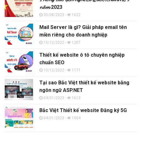
𝓷𝓪̆𝓶 2023
30/08/2023 -
1622
Mail Server là gì? Giải pháp email tên
miền riêng cho doanh nghiệp
10/12/2022 -
1207
Thiết kế website ô tô chuyên nghiệp
chuẩn SEO
10/12/2022 -
1171
Tại sao Bắc Việt thiết kế website bằng
ngôn ngữ ASP.NET
04/01/2023 -
1613
Bắc Việt Thiết kế website Đăng ký 5G
04/01/2023 -
1004