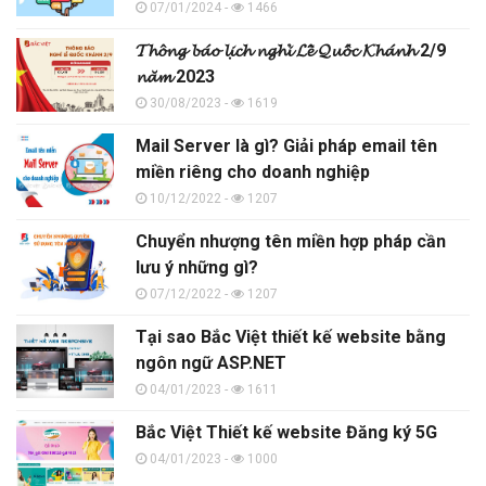
07/01/2024 -
1466
𝓣𝓱𝓸̂𝓷𝓰 𝓫𝓪́𝓸 𝓵𝓲̣𝓬𝓱 𝓷𝓰𝓱𝓲̉ 𝓛𝓮̂̃ 𝓠𝓾𝓸̂́𝓬 𝓚𝓱𝓪́𝓷𝓱 2/9
𝓷𝓪̆𝓶 2023
30/08/2023 -
1619
Mail Server là gì? Giải pháp email tên
miền riêng cho doanh nghiệp
10/12/2022 -
1207
Chuyển nhượng tên miền hợp pháp cần
lưu ý những gì?
07/12/2022 -
1207
Tại sao Bắc Việt thiết kế website bằng
ngôn ngữ ASP.NET
04/01/2023 -
1611
Bắc Việt Thiết kế website Đăng ký 5G
04/01/2023 -
1000