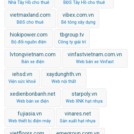
Nhà Tây Hồ cho thuê
BĐS Tây Hồ cho thuê
vietmaxland.com
vibex.com.vn
BĐS cho thuê
Bê tông xây dựng
hiokipower.com
tbgroup.tv
Bộ đổi nguồn điện
Công ty giải trí
lvtongvietnam.com
vinfastvietnam.com.vn
Bán xe điện
Web bán xe Vinfast
iehsd.vn
xaydunghth.vn
Viện sức khoẻ
Web nội thất
xedienbonbanh.net
starpoly.vn
Web bán xe điện
Web XNK hạt nhựa
fujiasia.vn
vinares.net
Web thiết bị điện máy
Sản xuất hạt nhựa
vietfloors.com
emegroup.com.vn