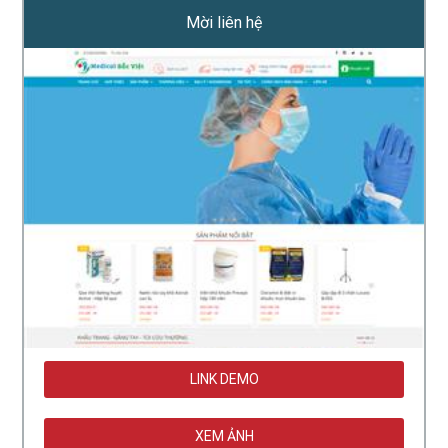
Mời liên hệ
LINK DEMO
XEM ẢNH