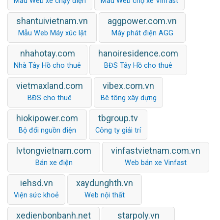
Mẫu Web xe chạy điện
Mẫu Web chợ xe Vinfast
shantuivietnam.vn
aggpower.com.vn
Mẫu Web Máy xúc lật
Máy phát điện AGG
nhahotay.com
hanoiresidence.com
Nhà Tây Hồ cho thuê
BĐS Tây Hồ cho thuê
vietmaxland.com
vibex.com.vn
BĐS cho thuê
Bê tông xây dựng
hiokipower.com
tbgroup.tv
Bộ đổi nguồn điện
Công ty giải trí
lvtongvietnam.com
vinfastvietnam.com.vn
Bán xe điện
Web bán xe Vinfast
iehsd.vn
xaydunghth.vn
Viện sức khoẻ
Web nội thất
xedienbonbanh.net
starpoly.vn