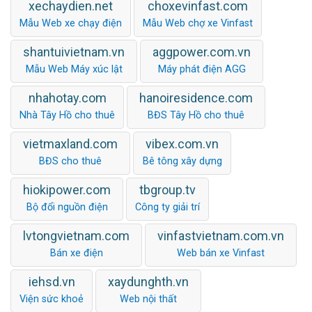
xechaydien.net
choxevinfast.com
Mẫu Web xe chạy điện
Mẫu Web chợ xe Vinfast
shantuivietnam.vn
aggpower.com.vn
Mẫu Web Máy xúc lật
Máy phát điện AGG
nhahotay.com
hanoiresidence.com
Nhà Tây Hồ cho thuê
BĐS Tây Hồ cho thuê
vietmaxland.com
vibex.com.vn
BĐS cho thuê
Bê tông xây dựng
hiokipower.com
tbgroup.tv
Bộ đổi nguồn điện
Công ty giải trí
lvtongvietnam.com
vinfastvietnam.com.vn
Bán xe điện
Web bán xe Vinfast
iehsd.vn
xaydunghth.vn
Viện sức khoẻ
Web nội thất