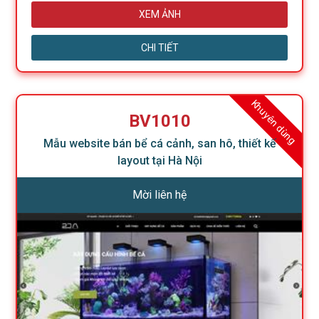
XEM ẢNH
CHI TIẾT
Khuyên dùng
BV1010
Mẫu website bán bể cá cảnh, san hô, thiết kế
layout tại Hà Nội
Mời liên hệ