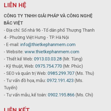
LIÊN HỆ
CÔNG TY TNHH GIẢI PHÁP VÀ CÔNG NGHỆ
BẮC VIỆT
- Địa chỉ: Số nhà 96 -Tổ dân phố Thượng Thanh
4 - Phường Việt Hưng - TP. Hà Nội
- E-mail:
info@thietkephanmem.com
- Website:
www.thietkephanmem.com
- Thiết kế Web:
0913.03.03.28
(Mr. Tùng)
- Kỹ thuật, Web:
0975.754.770
(Mr. Phúc)
- SEO và quản trị Web:
0985.299.707
(Ms. Thu)
- Tư vấn đồ họa, mẫu:
0972.191.423
(Ms.
Tuyến)
- Tư vấn mẫu, kế toán:
0902.195.866
(Ms. Chi)
LIÊN KẾT