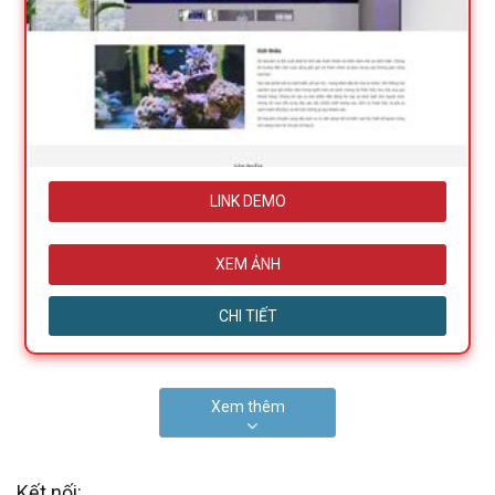
LINK DEMO
XEM ẢNH
CHI TIẾT
Xem thêm
Kết nối: