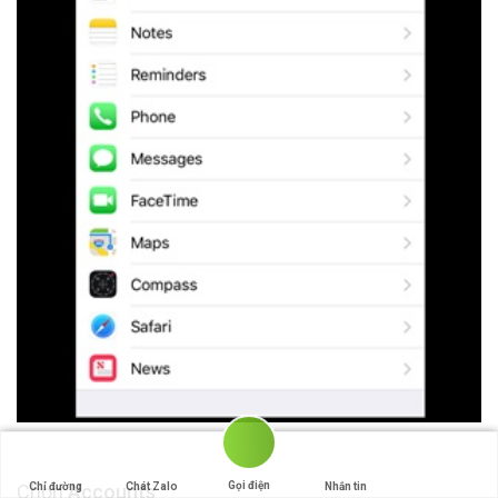
Gọi điện
Chọn
Accounts
Chỉ đường
Chát Zalo
Nhắn tin