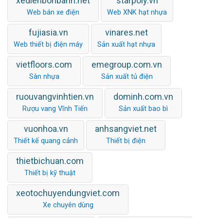
xedienbonbanh.net
starpoly.vn
Web bán xe điện
Web XNK hạt nhựa
fujiasia.vn
vinares.net
Web thiết bị điện máy
Sản xuất hạt nhựa
vietfloors.com
emegroup.com.vn
Sàn nhựa
Sản xuất tủ điện
ruouvangvinhtien.vn
dominh.com.vn
Rượu vang Vĩnh Tiến
Sản xuất bao bì
vuonhoa.vn
anhsangviet.net
Thiết kế quang cảnh
Thiết bị điện
thietbichuan.com
Thiết bị kỹ thuật
xeotochuyendungviet.com
Xe chuyên dùng