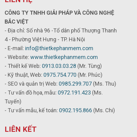
CÔNG TY TNHH GIẢI PHÁP VÀ CÔNG NGHỆ
BẮC VIỆT
- Địa chỉ: Số nhà 96 -Tổ dân phố Thượng Thanh
4 - Phường Việt Hưng - TP. Hà Nội
- E-mail:
info@thietkephanmem.com
- Website:
www.thietkephanmem.com
- Thiết kế Web:
0913.03.03.28
(Mr. Tùng)
- Kỹ thuật, Web:
0975.754.770
(Mr. Phúc)
- SEO và quản trị Web:
0985.299.707
(Ms. Thu)
- Tư vấn đồ họa, mẫu:
0972.191.423
(Ms.
Tuyến)
- Tư vấn mẫu, kế toán:
0902.195.866
(Ms. Chi)
LIÊN KẾT