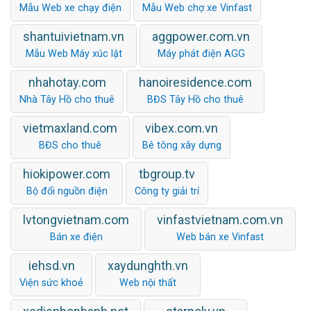
Mẫu Web xe chạy điện
Mẫu Web chợ xe Vinfast
shantuivietnam.vn
aggpower.com.vn
Mẫu Web Máy xúc lật
Máy phát điện AGG
nhahotay.com
hanoiresidence.com
Nhà Tây Hồ cho thuê
BĐS Tây Hồ cho thuê
vietmaxland.com
vibex.com.vn
BĐS cho thuê
Bê tông xây dựng
hiokipower.com
tbgroup.tv
Bộ đổi nguồn điện
Công ty giải trí
lvtongvietnam.com
vinfastvietnam.com.vn
Bán xe điện
Web bán xe Vinfast
iehsd.vn
xaydunghth.vn
Viện sức khoẻ
Web nội thất