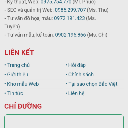
- Kỹ thuật, Web:
0975.754.770
(Mr. Phúc)
- SEO và quản trị Web:
0985.299.707
(Ms. Thu)
- Tư vấn đồ họa, mẫu:
0972.191.423
(Ms.
Tuyến)
- Tư vấn mẫu, kế toán:
0902.195.866
(Ms. Chi)
LIÊN KẾT
• Trang chủ
• Hỏi đáp
• Giới thiệu
• Chính sách
• Kho mẫu Web
• Tại sao chọn Bắc Việt
• Tin tức
• Liên hệ
CHỈ ĐƯỜNG