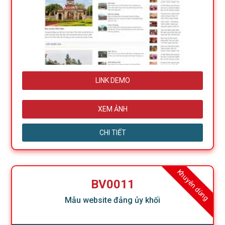
LINK DEMO
XEM ẢNH
CHI TIẾT
Khuyên dùng
BV0011
Mẫu website đảng ủy khối