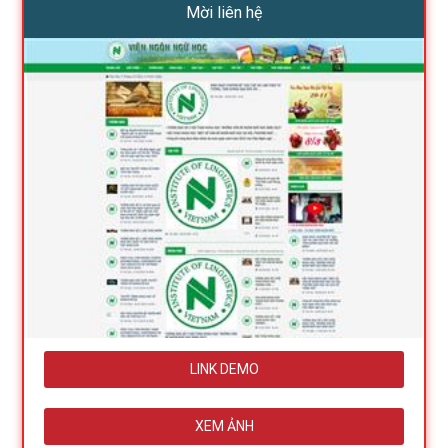
Mời liên hệ
LINK DEMO
XEM ẢNH