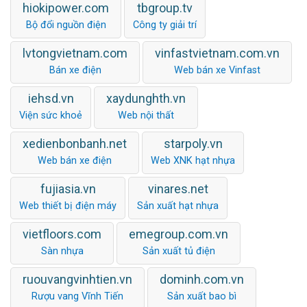
hiokipower.com
tbgroup.tv
Bộ đổi nguồn điện
Công ty giải trí
lvtongvietnam.com
vinfastvietnam.com.vn
Bán xe điện
Web bán xe Vinfast
iehsd.vn
xaydunghth.vn
Viện sức khoẻ
Web nội thất
xedienbonbanh.net
starpoly.vn
Web bán xe điện
Web XNK hạt nhựa
fujiasia.vn
vinares.net
Web thiết bị điện máy
Sản xuất hạt nhựa
vietfloors.com
emegroup.com.vn
Sàn nhựa
Sản xuất tủ điện
ruouvangvinhtien.vn
dominh.com.vn
Rượu vang Vĩnh Tiến
Sản xuất bao bì