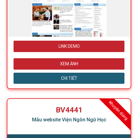
LINK DEMO
XEM ẢNH
CHI TIẾT
Khuyên dùng
BV4441
Mẫu website Viện Ngôn Ngữ Học