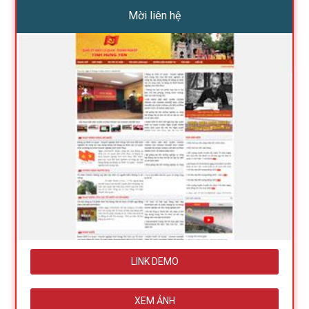
Mời liên hệ
LINK DEMO
XEM ẢNH