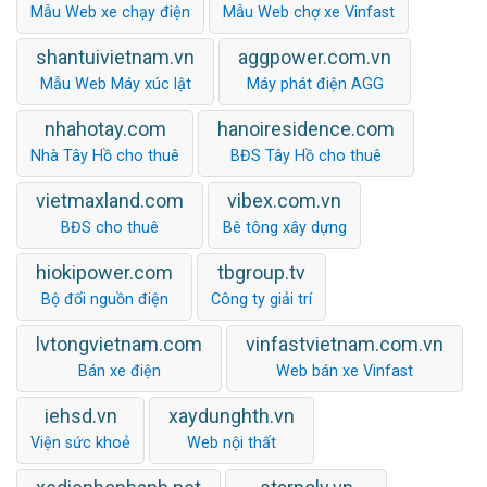
Mẫu Web xe chạy điện
Mẫu Web chợ xe Vinfast
shantuivietnam.vn
aggpower.com.vn
Mẫu Web Máy xúc lật
Máy phát điện AGG
nhahotay.com
hanoiresidence.com
Nhà Tây Hồ cho thuê
BĐS Tây Hồ cho thuê
vietmaxland.com
vibex.com.vn
BĐS cho thuê
Bê tông xây dựng
hiokipower.com
tbgroup.tv
Bộ đổi nguồn điện
Công ty giải trí
lvtongvietnam.com
vinfastvietnam.com.vn
Bán xe điện
Web bán xe Vinfast
iehsd.vn
xaydunghth.vn
Viện sức khoẻ
Web nội thất