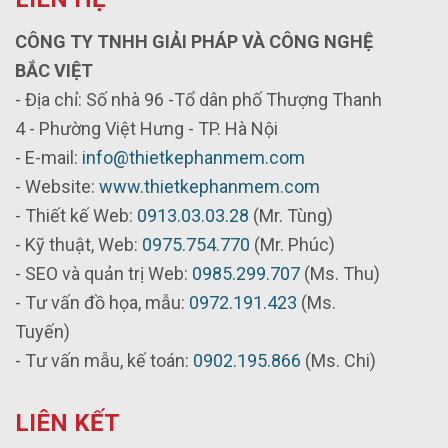
CÔNG TY TNHH GIẢI PHÁP VÀ CÔNG NGHỆ
BẮC VIỆT
- Địa chỉ: Số nhà 96 -Tổ dân phố Thượng Thanh
4 - Phường Việt Hưng - TP. Hà Nội
- E-mail:
info@thietkephanmem.com
- Website:
www.thietkephanmem.com
- Thiết kế Web:
0913.03.03.28
(Mr. Tùng)
- Kỹ thuật, Web:
0975.754.770
(Mr. Phúc)
- SEO và quản trị Web:
0985.299.707
(Ms. Thu)
- Tư vấn đồ họa, mẫu:
0972.191.423
(Ms.
Tuyến)
- Tư vấn mẫu, kế toán:
0902.195.866
(Ms. Chi)
LIÊN KẾT