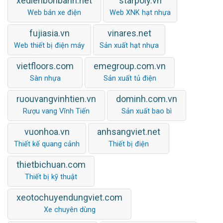
xedienbonbanh.net
starpoly.vn
Web bán xe điện
Web XNK hạt nhựa
fujiasia.vn
vinares.net
Web thiết bị điện máy
Sản xuất hạt nhựa
vietfloors.com
emegroup.com.vn
Sàn nhựa
Sản xuất tủ điện
ruouvangvinhtien.vn
dominh.com.vn
Rượu vang Vĩnh Tiến
Sản xuất bao bì
vuonhoa.vn
anhsangviet.net
Thiết kế quang cảnh
Thiết bị điện
thietbichuan.com
Thiết bị kỹ thuật
xeotochuyendungviet.com
Xe chuyên dùng