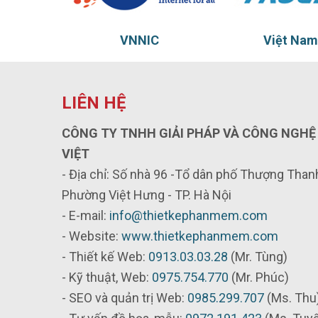
Việt Nam Truct
Thủy
LIÊN HỆ
CÔNG TY TNHH GIẢI PHÁP VÀ CÔNG NGHỆ
VIỆT
- Địa chỉ: Số nhà 96 -Tổ dân phố Thượng Thanh
Phường Việt Hưng - TP. Hà Nội
- E-mail:
info@thietkephanmem.com
- Website:
www.thietkephanmem.com
- Thiết kế Web:
0913.03.03.28
(Mr. Tùng)
- Kỹ thuật, Web:
0975.754.770
(Mr. Phúc)
- SEO và quản trị Web:
0985.299.707
(Ms. Thu