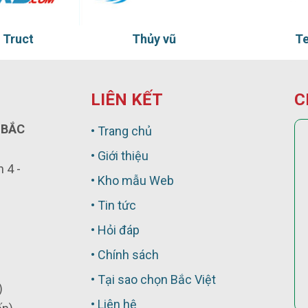
 vũ
Ten Ten
T
LIÊN KẾT
C
 BẮC
• Trang chủ
• Giới thiệu
 4 -
• Kho mẫu Web
• Tin tức
• Hỏi đáp
• Chính sách
• Tại sao chọn Bắc Việt
)
• Liên hệ