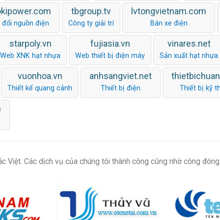
okipower.com
tbgroup.tv
lvtongvietnam.com
 đổi nguồn điện
Công ty giải trí
Bán xe điện
starpoly.vn
fujiasia.vn
vinares.net
Web XNK hạt nhựa
Web thiết bị điện máy
Sản xuất hạt nhựa
vuonhoa.vn
anhsangviet.net
thietbichua
Thiết kế quang cảnh
Thiết bị điện
Thiết bị kỹ t
m
c Việt. Các dịch vụ của chúng tôi thành công cũng nhờ công đóng