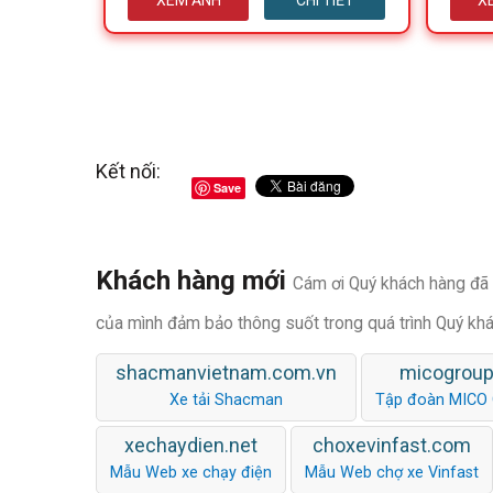
XEM ẢNH
CHI TIẾT
X
Kết nối:
Save
Khách hàng mới
Cám ơi Quý khách hàng đã t
của mình đảm bảo thông suốt trong quá trình Quý kh
shacmanvietnam.com.vn
micogroup
Xe tải Shacman
Tập đoàn MICO
xechaydien.net
choxevinfast.com
Mẫu Web xe chạy điện
Mẫu Web chợ xe Vinfast