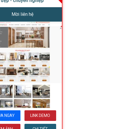
đẹp - chuyên nghiệp
Mời liên hệ
A NGAY
LINK DEMO