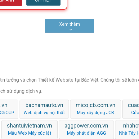
EM ẢNH
CHI TIẾT
Xem thêm
in tưởng và chọn Thiết kế Website tại Bắc Việt. Chúng tôi sẽ luôn
ách sử dụng dịch vụ.
.vn
bacnamauto.vn
micojcb.com.vn
cua
 GROUP
Web dịch vụ nội thất
Máy xây dựng JCB
Cửa
shantuivietnam.vn
aggpower.com.vn
nhaho
Mẫu Web Máy xúc lật
Máy phát điện AGG
Nhà Tây 