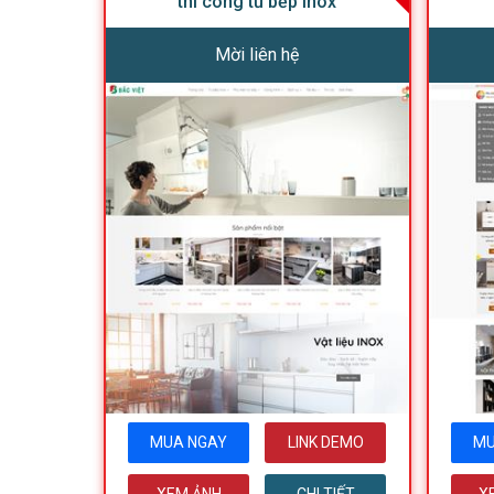
thi công tủ bếp Inox
Mời liên hệ
MUA NGAY
LINK DEMO
MU