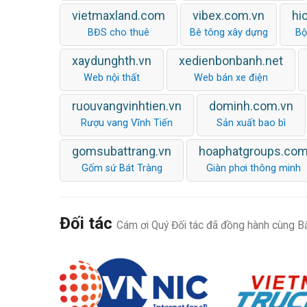
vietmaxland.com
vibex.com.vn
hi
BĐS cho thuê
Bê tông xây dựng
Bộ
xaydunghth.vn
xedienbonbanh.net
Web nội thất
Web bán xe điện
ruouvangvinhtien.vn
dominh.com.vn
Rượu vang Vĩnh Tiến
Sản xuất bao bì
gomsubattrang.vn
hoaphatgroups.co
Gốm sứ Bát Tràng
Giàn phơi thông minh
Đối tác
Cám ơi Quý Đối tác đã đồng hành cùng Bắ