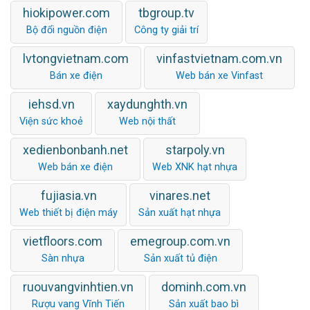
hiokipower.com
tbgroup.tv
Bộ đổi nguồn điện
Công ty giải trí
lvtongvietnam.com
vinfastvietnam.com.vn
Bán xe điện
Web bán xe Vinfast
iehsd.vn
xaydunghth.vn
Viện sức khoẻ
Web nội thất
xedienbonbanh.net
starpoly.vn
Web bán xe điện
Web XNK hạt nhựa
fujiasia.vn
vinares.net
Web thiết bị điện máy
Sản xuất hạt nhựa
vietfloors.com
emegroup.com.vn
Sàn nhựa
Sản xuất tủ điện
ruouvangvinhtien.vn
dominh.com.vn
Rượu vang Vĩnh Tiến
Sản xuất bao bì