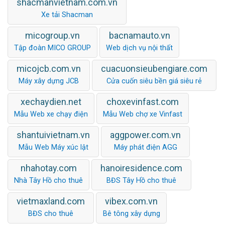
shacmanvietnam.com.vn
Xe tải Shacman
micogroup.vn
bacnamauto.vn
Tập đoàn MICO GROUP
Web dịch vụ nội thất
micojcb.com.vn
cuacuonsieubengiare.com
Máy xây dựng JCB
Cửa cuốn siêu bền giá siêu rẻ
xechaydien.net
choxevinfast.com
Mẫu Web xe chạy điện
Mẫu Web chợ xe Vinfast
shantuivietnam.vn
aggpower.com.vn
Mẫu Web Máy xúc lật
Máy phát điện AGG
nhahotay.com
hanoiresidence.com
Nhà Tây Hồ cho thuê
BĐS Tây Hồ cho thuê
vietmaxland.com
vibex.com.vn
BĐS cho thuê
Bê tông xây dựng