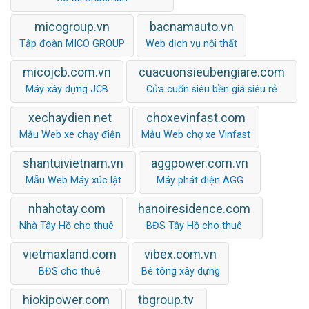
micogroup.vn
bacnamauto.vn
Tập đoàn MICO GROUP
Web dịch vụ nội thất
micojcb.com.vn
cuacuonsieubengiare.com
Máy xây dựng JCB
Cửa cuốn siêu bền giá siêu rẻ
xechaydien.net
choxevinfast.com
Mẫu Web xe chạy điện
Mẫu Web chợ xe Vinfast
shantuivietnam.vn
aggpower.com.vn
Mẫu Web Máy xúc lật
Máy phát điện AGG
nhahotay.com
hanoiresidence.com
Nhà Tây Hồ cho thuê
BĐS Tây Hồ cho thuê
vietmaxland.com
vibex.com.vn
BĐS cho thuê
Bê tông xây dựng
hiokipower.com
tbgroup.tv