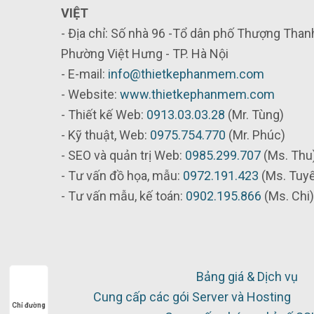
VIỆT
- Địa chỉ: Số nhà 96 -Tổ dân phố Thượng Thanh
Phường Việt Hưng - TP. Hà Nội
- E-mail:
info@thietkephanmem.com
- Website:
www.thietkephanmem.com
- Thiết kế Web:
0913.03.03.28
(Mr. Tùng)
- Kỹ thuật, Web:
0975.754.770
(Mr. Phúc)
- SEO và quản trị Web:
0985.299.707
(Ms. Thu
- Tư vấn đồ họa, mẫu:
0972.191.423
(Ms. Tuy
- Tư vấn mẫu, kế toán:
0902.195.866
(Ms. Chi)
Bảng giá & Dịch vụ
Cung cấp các gói Server và Hosting
Chỉ đường