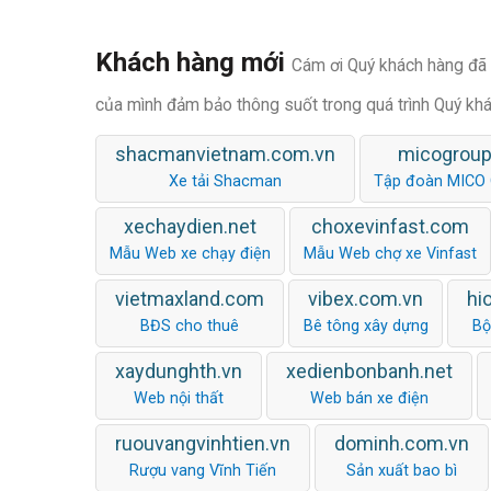
Khách hàng mới
Cám ơi Quý khách hàng đã t
của mình đảm bảo thông suốt trong quá trình Quý kh
shacmanvietnam.com.vn
micogroup
Xe tải Shacman
Tập đoàn MICO
xechaydien.net
choxevinfast.com
Mẫu Web xe chạy điện
Mẫu Web chợ xe Vinfast
vietmaxland.com
vibex.com.vn
hi
BĐS cho thuê
Bê tông xây dựng
Bộ
xaydunghth.vn
xedienbonbanh.net
Web nội thất
Web bán xe điện
ruouvangvinhtien.vn
dominh.com.vn
Rượu vang Vĩnh Tiến
Sản xuất bao bì