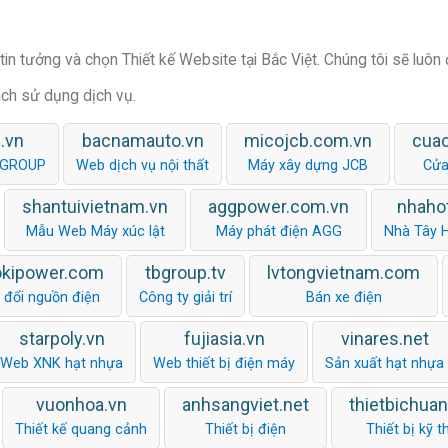
in tưởng và chọn Thiết kế Website tại Bắc Việt. Chúng tôi sẽ luôn
ách sử dụng dịch vụ.
.vn
bacnamauto.vn
micojcb.com.vn
cua
 GROUP
Web dịch vụ nội thất
Máy xây dựng JCB
Cửa
shantuivietnam.vn
aggpower.com.vn
nhaho
Mẫu Web Máy xúc lật
Máy phát điện AGG
Nhà Tây 
okipower.com
tbgroup.tv
lvtongvietnam.com
 đổi nguồn điện
Công ty giải trí
Bán xe điện
starpoly.vn
fujiasia.vn
vinares.net
Web XNK hạt nhựa
Web thiết bị điện máy
Sản xuất hạt nhựa
vuonhoa.vn
anhsangviet.net
thietbichua
Thiết kế quang cảnh
Thiết bị điện
Thiết bị kỹ t