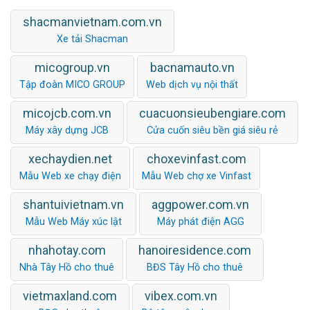
shacmanvietnam.com.vn
Xe tải Shacman
micogroup.vn
bacnamauto.vn
Tập đoàn MICO GROUP
Web dịch vụ nội thất
micojcb.com.vn
cuacuonsieubengiare.com
Máy xây dựng JCB
Cửa cuốn siêu bền giá siêu rẻ
xechaydien.net
choxevinfast.com
Mẫu Web xe chạy điện
Mẫu Web chợ xe Vinfast
shantuivietnam.vn
aggpower.com.vn
Mẫu Web Máy xúc lật
Máy phát điện AGG
nhahotay.com
hanoiresidence.com
Nhà Tây Hồ cho thuê
BĐS Tây Hồ cho thuê
vietmaxland.com
vibex.com.vn