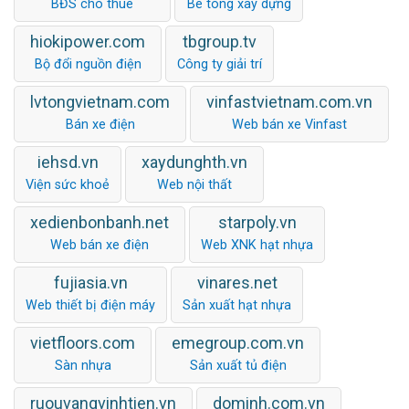
BĐS cho thuê
Bê tông xây dựng
hiokipower.com
tbgroup.tv
Bộ đổi nguồn điện
Công ty giải trí
lvtongvietnam.com
vinfastvietnam.com.vn
Bán xe điện
Web bán xe Vinfast
iehsd.vn
xaydunghth.vn
Viện sức khoẻ
Web nội thất
xedienbonbanh.net
starpoly.vn
Web bán xe điện
Web XNK hạt nhựa
fujiasia.vn
vinares.net
Web thiết bị điện máy
Sản xuất hạt nhựa
vietfloors.com
emegroup.com.vn
Sàn nhựa
Sản xuất tủ điện
ruouvangvinhtien.vn
dominh.com.vn