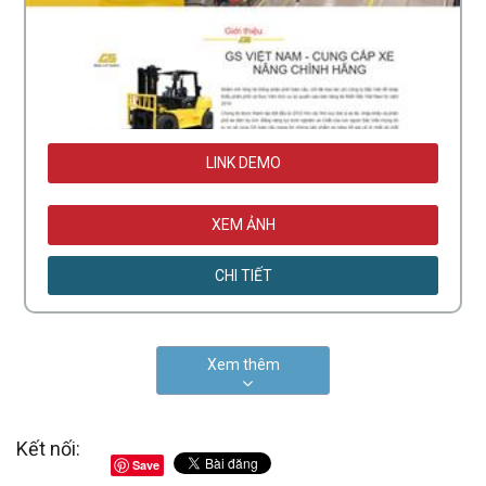
LINK DEMO
XEM ẢNH
CHI TIẾT
Xem thêm
Kết nối:
Save