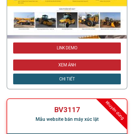
LINK DEMO
XEM ẢNH
CHI TIẾT
Khuyên dùng
BV3117
Mẫu website bán máy xúc lật