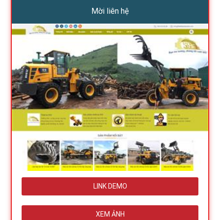
Mời liên hệ
LINK DEMO
XEM ẢNH