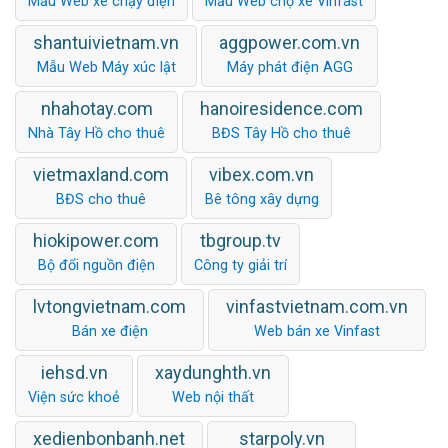
Mẫu Web xe chạy điện
Mẫu Web chợ xe Vinfast
shantuivietnam.vn
aggpower.com.vn
Mẫu Web Máy xúc lật
Máy phát điện AGG
nhahotay.com
hanoiresidence.com
Nhà Tây Hồ cho thuê
BĐS Tây Hồ cho thuê
vietmaxland.com
vibex.com.vn
BĐS cho thuê
Bê tông xây dựng
hiokipower.com
tbgroup.tv
Bộ đổi nguồn điện
Công ty giải trí
lvtongvietnam.com
vinfastvietnam.com.vn
Bán xe điện
Web bán xe Vinfast
iehsd.vn
xaydunghth.vn
Viện sức khoẻ
Web nội thất
xedienbonbanh.net
starpoly.vn