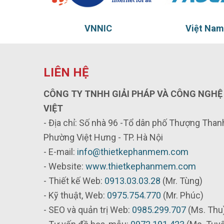
Việt Nam Truct
Thủy
LIÊN HỆ
CÔNG TY TNHH GIẢI PHÁP VÀ CÔNG NGHỆ
VIỆT
- Địa chỉ: Số nhà 96 -Tổ dân phố Thượng Thanh
Phường Việt Hưng - TP. Hà Nội
- E-mail:
info@thietkephanmem.com
- Website:
www.thietkephanmem.com
- Thiết kế Web:
0913.03.03.28
(Mr. Tùng)
- Kỹ thuật, Web:
0975.754.770
(Mr. Phúc)
- SEO và quản trị Web:
0985.299.707
(Ms. Thu