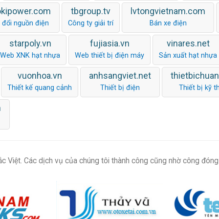
okipower.com
tbgroup.tv
lvtongvietnam.com
 đổi nguồn điện
Công ty giải trí
Bán xe điện
starpoly.vn
fujiasia.vn
vinares.net
Web XNK hạt nhựa
Web thiết bị điện máy
Sản xuất hạt nhựa
vuonhoa.vn
anhsangviet.net
thietbichua
Thiết kế quang cảnh
Thiết bị điện
Thiết bị kỹ t
m
c Việt. Các dịch vụ của chúng tôi thành công cũng nhờ công đóng