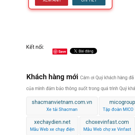
XEM ẢNH
CHI TIẾT
Kết nối:
Save
Khách hàng mới
Cám ơi Quý khách hàng đã t
của mình đảm bảo thông suốt trong quá trình Quý kh
shacmanvietnam.com.vn
micogroup
Xe tải Shacman
Tập đoàn MICO
xechaydien.net
choxevinfast.com
Mẫu Web xe chạy điện
Mẫu Web chợ xe Vinfast