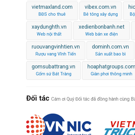
vietmaxland.com
vibex.com.vn
hi
BĐS cho thuê
Bê tông xây dựng
Bộ
xaydunghth.vn
xedienbonbanh.net
Web nội thất
Web bán xe điện
ruouvangvinhtien.vn
dominh.com.vn
Rượu vang Vĩnh Tiến
Sản xuất bao bì
gomsubattrang.vn
hoaphatgroups.co
Gốm sứ Bát Tràng
Giàn phơi thông minh
Đối tác
Cám ơi Quý Đối tác đã đồng hành cùng Bắ