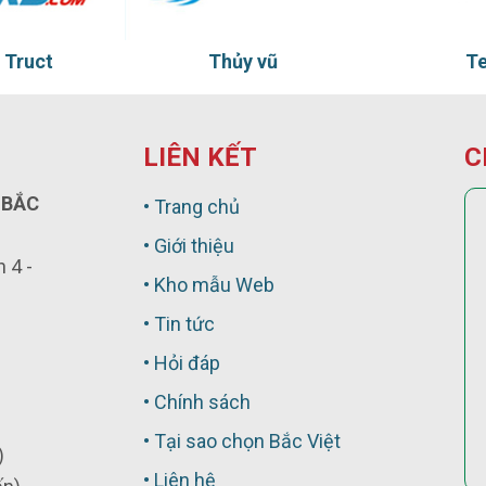
 vũ
Ten Ten
LIÊN KẾT
C
 BẮC
• Trang chủ
• Giới thiệu
 4 -
• Kho mẫu Web
• Tin tức
• Hỏi đáp
• Chính sách
• Tại sao chọn Bắc Việt
)
• Liên hệ