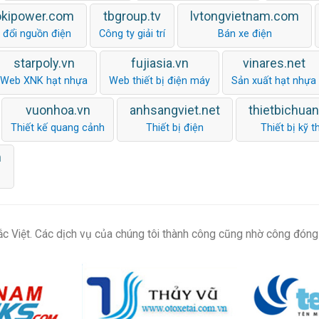
okipower.com
tbgroup.tv
lvtongvietnam.com
 đổi nguồn điện
Công ty giải trí
Bán xe điện
starpoly.vn
fujiasia.vn
vinares.net
Web XNK hạt nhựa
Web thiết bị điện máy
Sản xuất hạt nhựa
vuonhoa.vn
anhsangviet.net
thietbichua
Thiết kế quang cảnh
Thiết bị điện
Thiết bị kỹ t
m
c Việt. Các dịch vụ của chúng tôi thành công cũng nhờ công đóng