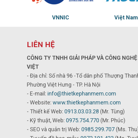
NIC
Việt Nam Truct
LIÊN HỆ
CÔNG TY TNHH GIẢI PHÁP VÀ CÔNG NGHỆ
VIỆT
- Địa chỉ: Số nhà 96 -Tổ dân phố Thượng Thanh
Phường Việt Hưng - TP. Hà Nội
- E-mail:
info@thietkephanmem.com
- Website:
www.thietkephanmem.com
- Thiết kế Web:
0913.03.03.28
(Mr. Tùng)
- Kỹ thuật, Web:
0975.754.770
(Mr. Phúc)
- SEO và quản trị Web:
0985.299.707
(Ms. Thu