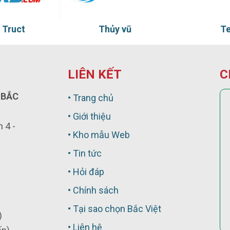
Thủy vũ
Ten Ten
LIÊN KẾT
C
 BẮC
• Trang chủ
• Giới thiệu
 4 -
• Kho mẫu Web
• Tin tức
• Hỏi đáp
• Chính sách
• Tại sao chọn Bắc Việt
)
• Liên hệ