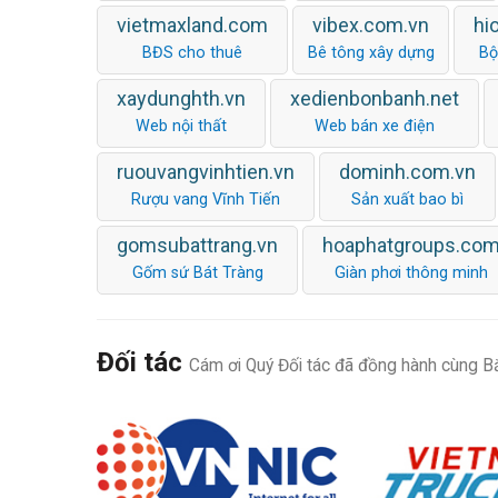
vietmaxland.com
vibex.com.vn
hi
BĐS cho thuê
Bê tông xây dựng
Bộ
xaydunghth.vn
xedienbonbanh.net
Web nội thất
Web bán xe điện
ruouvangvinhtien.vn
dominh.com.vn
Rượu vang Vĩnh Tiến
Sản xuất bao bì
gomsubattrang.vn
hoaphatgroups.co
Gốm sứ Bát Tràng
Giàn phơi thông minh
Đối tác
Cám ơi Quý Đối tác đã đồng hành cùng Bắ