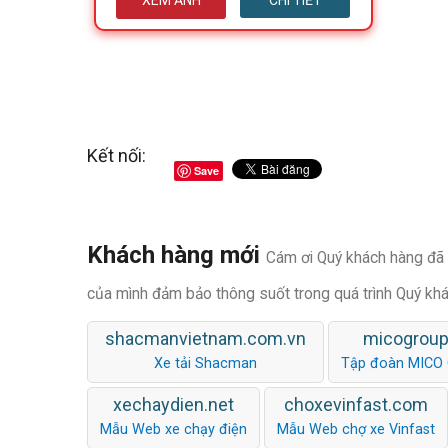
XEM ẢNH
CHI TIẾT
Kết nối:
Save
Khách hàng mới
Cám ơi Quý khách hàng đã t
của mình đảm bảo thông suốt trong quá trình Quý kh
shacmanvietnam.com.vn
micogroup
Xe tải Shacman
Tập đoàn MICO
xechaydien.net
choxevinfast.com
Mẫu Web xe chạy điện
Mẫu Web chợ xe Vinfast