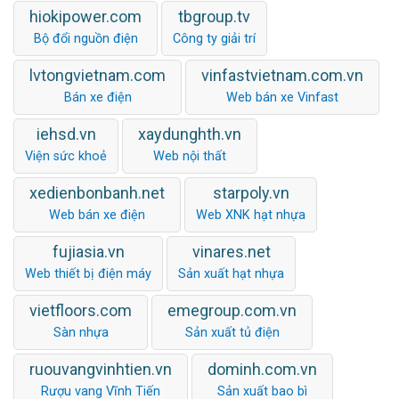
hiokipower.com
tbgroup.tv
Bộ đổi nguồn điện
Công ty giải trí
lvtongvietnam.com
vinfastvietnam.com.vn
Bán xe điện
Web bán xe Vinfast
iehsd.vn
xaydunghth.vn
Viện sức khoẻ
Web nội thất
xedienbonbanh.net
starpoly.vn
Web bán xe điện
Web XNK hạt nhựa
fujiasia.vn
vinares.net
Web thiết bị điện máy
Sản xuất hạt nhựa
vietfloors.com
emegroup.com.vn
Sàn nhựa
Sản xuất tủ điện
ruouvangvinhtien.vn
dominh.com.vn
Rượu vang Vĩnh Tiến
Sản xuất bao bì