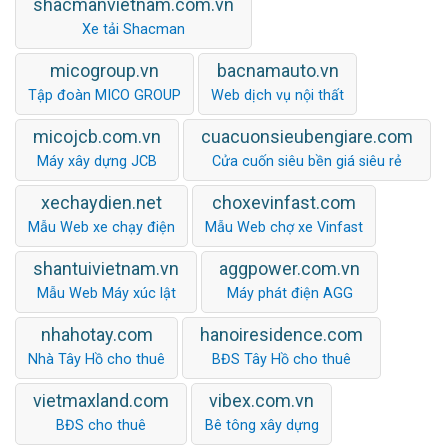
shacmanvietnam.com.vn
Xe tải Shacman
micogroup.vn
bacnamauto.vn
Tập đoàn MICO GROUP
Web dịch vụ nội thất
micojcb.com.vn
cuacuonsieubengiare.com
Máy xây dựng JCB
Cửa cuốn siêu bền giá siêu rẻ
xechaydien.net
choxevinfast.com
Mẫu Web xe chạy điện
Mẫu Web chợ xe Vinfast
shantuivietnam.vn
aggpower.com.vn
Mẫu Web Máy xúc lật
Máy phát điện AGG
nhahotay.com
hanoiresidence.com
Nhà Tây Hồ cho thuê
BĐS Tây Hồ cho thuê
vietmaxland.com
vibex.com.vn
BĐS cho thuê
Bê tông xây dựng