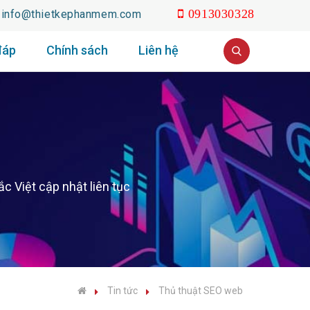
info@thietkephanmem.com
0913030328
đáp
Chính sách
Liên hệ
 Việt cập nhật liên tục
Tin tức
Thủ thuật SEO web