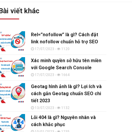
Bài viết khác
Rel=”nofollow” là gì? Cách đặt
link nofollow chuẩn hỗ trợ SEO
17/07/2023 -
1120
Xác minh quyền sở hữu tên miền
với Google Search Console
17/07/2023 -
1664
Geotag hình ảnh là gì? Lợi ích và
cách gắn Geotag chuẩn SEO chi
tiết 2023
13/07/2023 -
1132
Lỗi 404 là gì? Nguyên nhân và
cách khắc phục
10/01/2023 -
1235