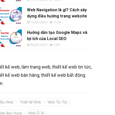
Web Navigation là gì? Cách xây
dựng điều hướng trang website
12/01/2023 -
1124
Hướng dẫn tạo Google Maps và
lợi ích của Local SEO
06/02/2023 -
1281
iết kế web, làm trang web, thiết kế web tin tức,
iết kế web bán hàng, thiết kế web bất động
ản
Mẫu Web
Thiết Kế Web
Web Tin Tức
eb Bán Hàng
Web Ô Tô