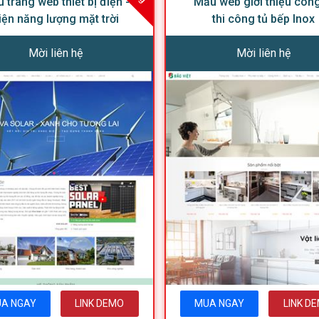
 trang web thiết bị điện -
Mẫu web giới thiệu công
iện năng lượng mặt trời
thi công tủ bếp Inox
Mời liên hệ
Mời liên hệ
A NGAY
LINK DEMO
MUA NGAY
LINK D