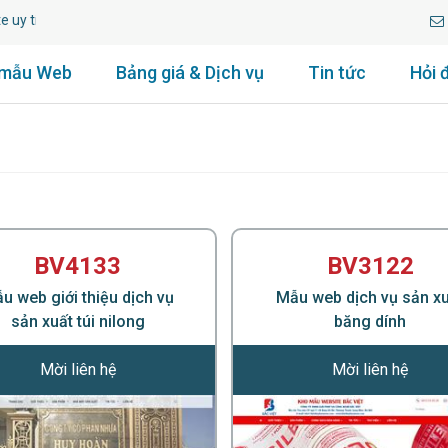
tín lâu năm.
 mẫu Web
Bảng giá & Dịch vụ
Tin tức
Hỏi 
BV4133
BV3122
u web giới thiệu dịch vụ
Mẫu web dịch vụ sản x
sản xuất túi nilong
băng dính
Mời liên hệ
Mời liên hệ