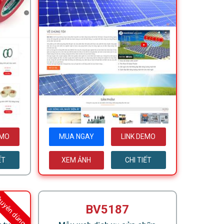
EMO
MUA NGAY
LINK DEMO
ẾT
XEM ẢNH
CHI TIẾT
uyên dùng
BV5187