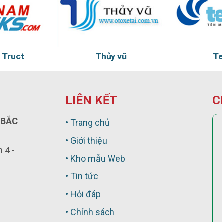
vũ
Ten Ten
T
LIÊN KẾT
C
 BẮC
• Trang chủ
• Giới thiệu
 4 -
• Kho mẫu Web
• Tin tức
• Hỏi đáp
• Chính sách