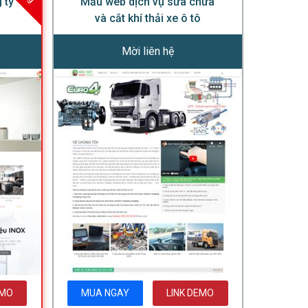
 ty
Mẫu web dịch vụ sửa chữa
và cắt khí thải xe ô tô
Mời liên hệ
EMO
MUA NGAY
LINK DEMO