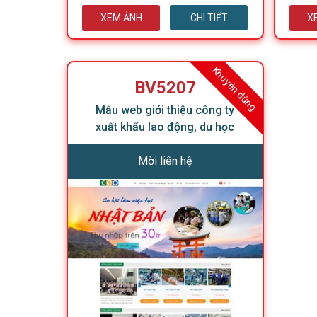
XEM ẢNH
CHI TIẾT
X
Khuyên dùng
BV5207
Mẫu web giới thiệu công ty
xuất khẩu lao động, du học
Mời liên hệ