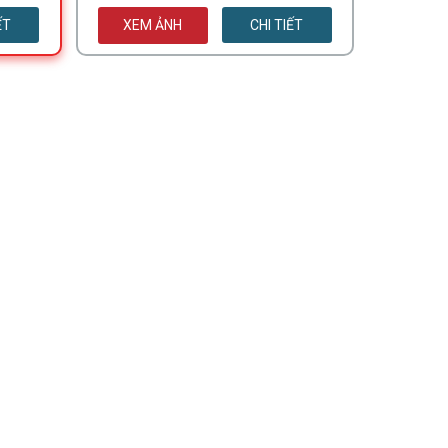
ẾT
XEM ẢNH
CHI TIẾT