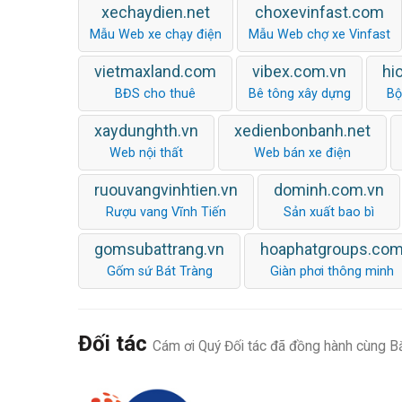
xechaydien.net
choxevinfast.com
Mẫu Web xe chạy điện
Mẫu Web chợ xe Vinfast
vietmaxland.com
vibex.com.vn
hi
BĐS cho thuê
Bê tông xây dựng
Bộ
xaydunghth.vn
xedienbonbanh.net
Web nội thất
Web bán xe điện
ruouvangvinhtien.vn
dominh.com.vn
Rượu vang Vĩnh Tiến
Sản xuất bao bì
gomsubattrang.vn
hoaphatgroups.co
Gốm sứ Bát Tràng
Giàn phơi thông minh
Đối tác
Cám ơi Quý Đối tác đã đồng hành cùng Bắ