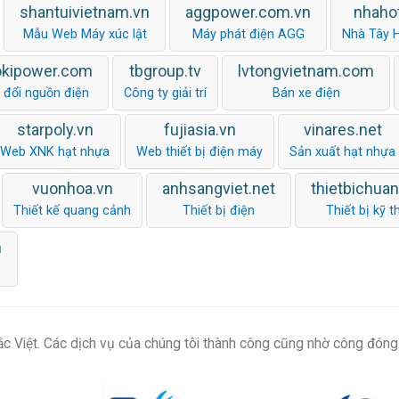
shantuivietnam.vn
aggpower.com.vn
nhaho
Mẫu Web Máy xúc lật
Máy phát điện AGG
Nhà Tây 
okipower.com
tbgroup.tv
lvtongvietnam.com
 đổi nguồn điện
Công ty giải trí
Bán xe điện
starpoly.vn
fujiasia.vn
vinares.net
Web XNK hạt nhựa
Web thiết bị điện máy
Sản xuất hạt nhựa
vuonhoa.vn
anhsangviet.net
thietbichua
Thiết kế quang cảnh
Thiết bị điện
Thiết bị kỹ t
m
c Việt. Các dịch vụ của chúng tôi thành công cũng nhờ công đóng