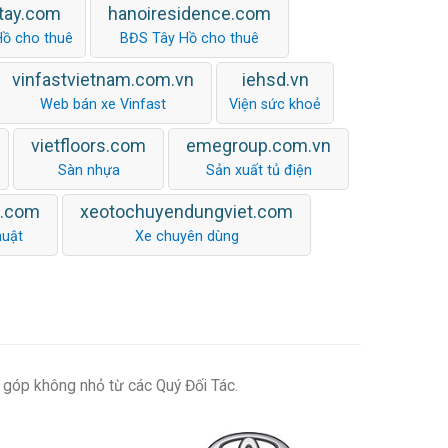
tay.com
hanoiresidence.com
Hồ cho thuê
BĐS Tây Hồ cho thuê
vinfastvietnam.com.vn
iehsd.vn
Web bán xe Vinfast
Viện sức khoẻ
vietfloors.com
emegroup.com.vn
Sàn nhựa
Sản xuất tủ điện
n.com
xeotochuyendungviet.com
huật
Xe chuyên dùng
 góp không nhỏ từ các Quý Đối Tác.