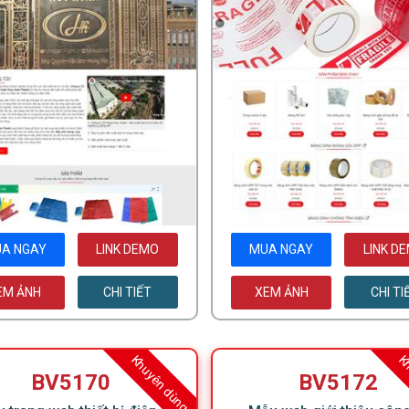
A NGAY
LINK DEMO
MUA NGAY
LINK D
EM ẢNH
CHI TIẾT
XEM ẢNH
CHI TI
Khuyên dùng
Kh
BV5170
BV5172