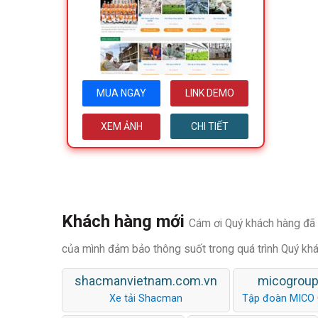
MUA NGAY
LINK DEMO
XEM ẢNH
CHI TIẾT
Khách hàng mới
Cám ơi Quý khách hàng đã t
của mình đảm bảo thông suốt trong quá trình Quý kh
shacmanvietnam.com.vn
micogroup
Xe tải Shacman
Tập đoàn MICO