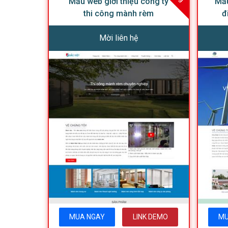
Mẫu web giới thiệu công ty
Mẫu
thi công mành rèm
đ
Mời liên hệ
MUA NGAY
LINK DEMO
MU