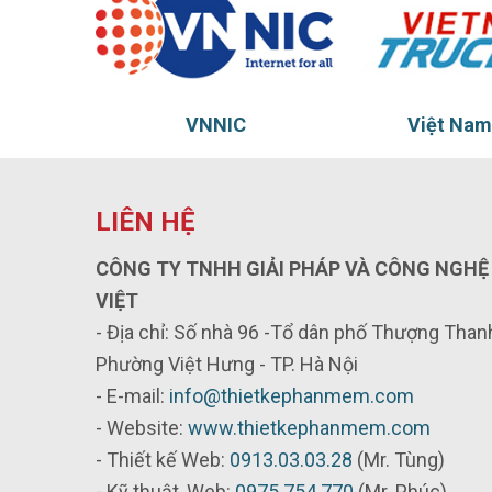
Việt Nam Truct
Thủy 
LIÊN HỆ
CÔNG TY TNHH GIẢI PHÁP VÀ CÔNG NGHỆ
VIỆT
- Địa chỉ: Số nhà 96 -Tổ dân phố Thượng Thanh
Phường Việt Hưng - TP. Hà Nội
- E-mail:
info@thietkephanmem.com
- Website:
www.thietkephanmem.com
- Thiết kế Web:
0913.03.03.28
(Mr. Tùng)
- Kỹ thuật, Web:
0975.754.770
(Mr. Phúc)