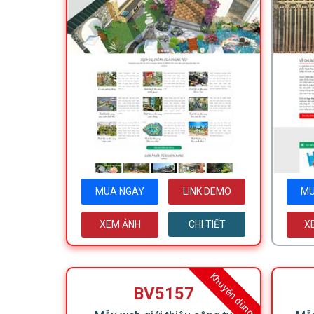
MUA NGAY
LINK DEMO
MU
XEM ẢNH
CHI TIẾT
X
Khuyên dùng
BV5157