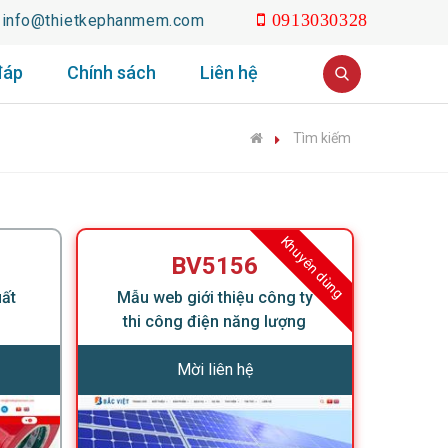
info@thietkephanmem.com
0913030328
đáp
Chính sách
Liên hệ
Tìm kiếm
Khuyên dùng
BV5156
uất
Mẫu web giới thiệu công ty
thi công điện năng lượng
mặt trời
Mời liên hệ