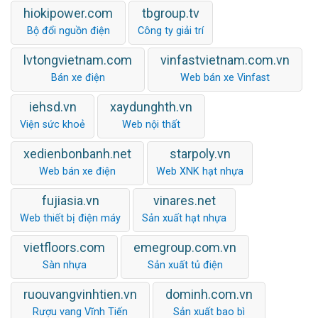
hiokipower.com
tbgroup.tv
Bộ đổi nguồn điện
Công ty giải trí
lvtongvietnam.com
vinfastvietnam.com.vn
Bán xe điện
Web bán xe Vinfast
iehsd.vn
xaydunghth.vn
Viện sức khoẻ
Web nội thất
xedienbonbanh.net
starpoly.vn
Web bán xe điện
Web XNK hạt nhựa
fujiasia.vn
vinares.net
Web thiết bị điện máy
Sản xuất hạt nhựa
vietfloors.com
emegroup.com.vn
Sàn nhựa
Sản xuất tủ điện
ruouvangvinhtien.vn
dominh.com.vn
Rượu vang Vĩnh Tiến
Sản xuất bao bì