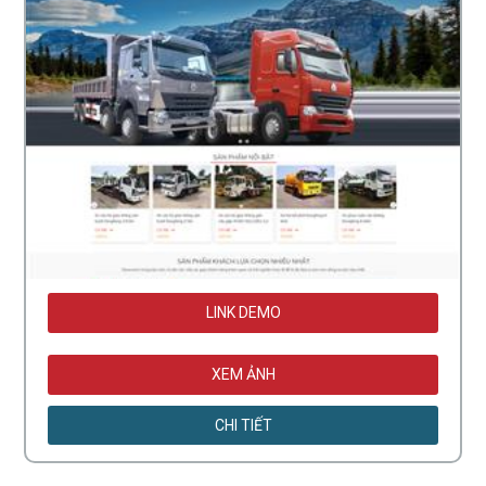
LINK DEMO
XEM ẢNH
CHI TIẾT