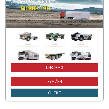
LINK DEMO
XEM ẢNH
CHI TIẾT