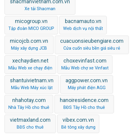
shacmanvietnam.com.vn
Xe tải Shacman
micogroup.vn
bacnamauto.vn
Tập đoàn MICO GROUP
Web dịch vụ nội thất
micojcb.com.vn
cuacuonsieubengiare.com
Máy xây dựng JCB
Cửa cuốn siêu bền giá siêu rẻ
xechaydien.net
choxevinfast.com
Mẫu Web xe chạy điện
Mẫu Web chợ xe Vinfast
shantuivietnam.vn
aggpower.com.vn
Mẫu Web Máy xúc lật
Máy phát điện AGG
nhahotay.com
hanoiresidence.com
Nhà Tây Hồ cho thuê
BĐS Tây Hồ cho thuê
vietmaxland.com
vibex.com.vn
BĐS cho thuê
Bê tông xây dựng