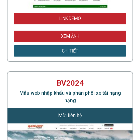
LINK DEMO
XEM ẢNH
CHI TIẾT
BV2024
Mẫu web nhập khẩu và phân phối xe tải hạng
nặng
Mời liên hệ